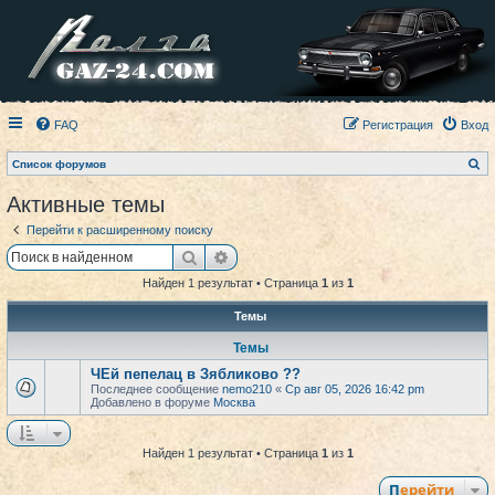
FAQ
Регистрация
Вход
П
Список форумов
о
и
Активные темы
с
к
Перейти к расширенному поиску
Поиск
Расширенный поиск
Найден 1 результат • Страница
1
из
1
Темы
Темы
ЧЕй пепелац в Зябликово ??
Последнее сообщение
nemo210
«
Ср авг 05, 2026 16:42 pm
Добавлено в форуме
Москва
Найден 1 результат • Страница
1
из
1
Перейти