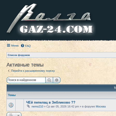
Меню
FAQ
Список форумов
Активные темы
Перейти к расширенному поиску
Поиск
Расширенный поиск
Т
Темы
ЧЕй пепелац в Зябликово ??
nemo210
» Ср авг 05, 2026 16:42 pm » в форуме
Москва