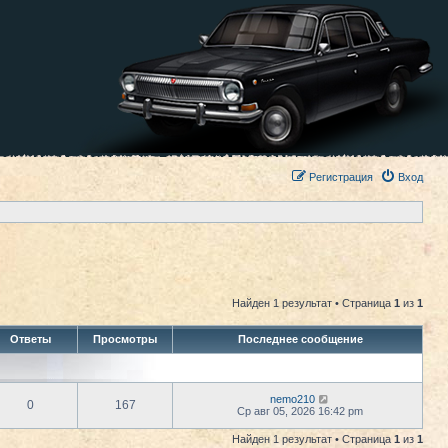
Регистрация
Вход
Найден 1 результат • Страница
1
из
1
Ответы
Просмотры
Последнее сообщение
nemo210
0
167
Ср авг 05, 2026 16:42 pm
Найден 1 результат • Страница
1
из
1