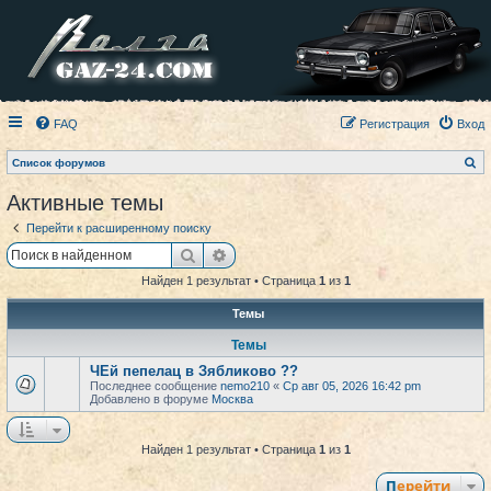
FAQ
Регистрация
Вход
П
Список форумов
о
и
Активные темы
с
к
Перейти к расширенному поиску
Поиск
Расширенный поиск
Найден 1 результат • Страница
1
из
1
Темы
Темы
ЧЕй пепелац в Зябликово ??
Последнее сообщение
nemo210
«
Ср авг 05, 2026 16:42 pm
Добавлено в форуме
Москва
Найден 1 результат • Страница
1
из
1
Перейти