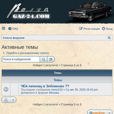
FAQ
Регистрация
Вход
П
Список форумов
о
и
Активные темы
с
к
Перейти к расширенному поиску
Поиск
Расширенный поиск
Найден 1 результат • Страница
1
из
1
Темы
Темы
ЧЕй пепелац в Зябликово ??
Последнее сообщение
nemo210
«
Ср авг 05, 2026 16:42 pm
Добавлено в форуме
Москва
Найден 1 результат • Страница
1
из
1
Перейти