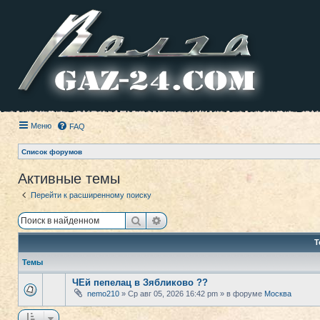
Меню
FAQ
Список форумов
Активные темы
Перейти к расширенному поиску
Поиск
Расширенный поиск
Т
Темы
ЧЕй пепелац в Зябликово ??
nemo210
» Ср авг 05, 2026 16:42 pm » в форуме
Москва