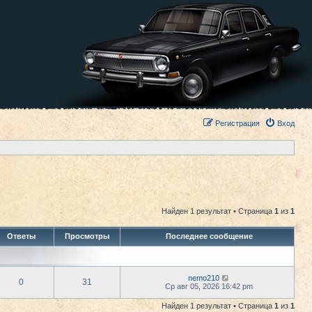
Регистрация
Вход
Найден 1 результат • Страница
1
из
1
Ответы
Просмотры
Последнее сообщение
nemo210
0
31
Ср авг 05, 2026 16:42 pm
Найден 1 результат • Страница
1
из
1