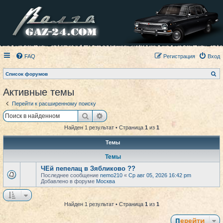
FAQ
Регистрация
Вход
П
Список форумов
о
и
Активные темы
с
к
Перейти к расширенному поиску
Поиск
Расширенный поиск
Найден 1 результат • Страница
1
из
1
Темы
Темы
ЧЕй пепелац в Зябликово ??
Последнее сообщение
nemo210
«
Ср авг 05, 2026 16:42 pm
Добавлено в форуме
Москва
Найден 1 результат • Страница
1
из
1
Перейти