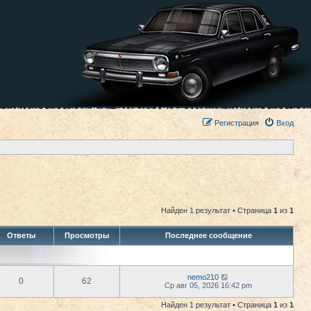
Регистрация
Вход
Найден 1 результат • Страница
1
из
1
Ответы
Просмотры
Последнее сообщение
nemo210
0
62
Ср авг 05, 2026 16:42 pm
Найден 1 результат • Страница
1
из
1