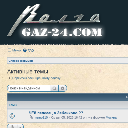
Меню
FAQ
Список форумов
Активные темы
Перейти к расширенному поиску
Поиск
Расширенный поиск
Т
Темы
ЧЕй пепелац в Зябликово ??
nemo210
» Ср авг 05, 2026 16:42 pm » в форуме
Москва