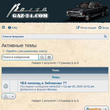
FAQ
Регистрация
Вход
П
Список форумов
о
и
Активные темы
с
к
Перейти к расширенному поиску
Поиск
Расширенный поиск
Найден 1 результат • Страница
1
из
1
Темы
Темы
ЧЕй пепелац в Зябликово ??
Последнее сообщение
nemo210
«
Ср авг 05, 2026 16:42 pm
Добавлено в форуме
Москва
Найден 1 результат • Страница
1
из
1
Перейти