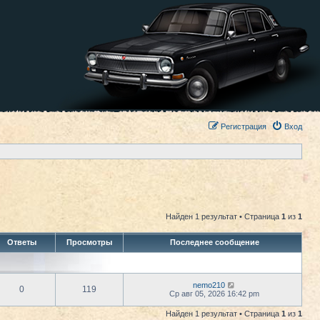
Регистрация
Вход
Найден 1 результат • Страница
1
из
1
Ответы
Просмотры
Последнее сообщение
nemo210
0
119
Ср авг 05, 2026 16:42 pm
Найден 1 результат • Страница
1
из
1