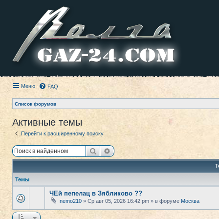
Меню
FAQ
Список форумов
Активные темы
Перейти к расширенному поиску
Поиск
Расширенный поиск
Т
Темы
ЧЕй пепелац в Зябликово ??
nemo210
» Ср авг 05, 2026 16:42 pm » в форуме
Москва