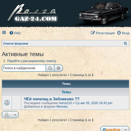
FAQ
Регистрация
Вход
П
Список форумов
о
и
Активные темы
с
к
Перейти к расширенному поиску
Поиск
Расширенный поиск
Найден 1 результат • Страница
1
из
1
Темы
Темы
ЧЕй пепелац в Зябликово ??
Последнее сообщение
nemo210
«
Ср авг 05, 2026 16:42 pm
Добавлено в форуме
Москва
Найден 1 результат • Страница
1
из
1
Перейти