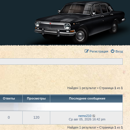
Регистрация
Вход
Найден 1 результат • Страница
1
из
1
Ответы
Просмотры
Последнее сообщение
nemo210
0
120
Ср авг 05, 2026 16:42 pm
Найден 1 результат • Страница
1
из
1