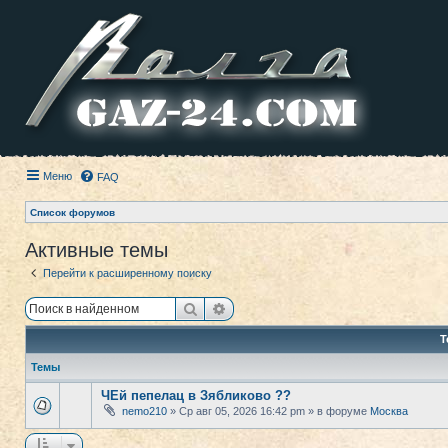
Меню
FAQ
Список форумов
Активные темы
Перейти к расширенному поиску
Поиск
Расширенный поиск
Т
Темы
ЧЕй пепелац в Зябликово ??
nemo210
» Ср авг 05, 2026 16:42 pm » в форуме
Москва