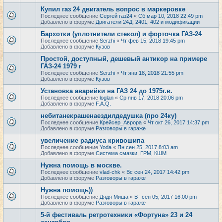
Купил газ 24 двигатель вопрос в маркеровке
Последнее сообщение
Сергей газ24
«
Сб мар 10, 2018 22:49 pm
Добавлено в форуме
Двигатели 24Д; 2401; 402 и модификации
Бархотки (уплотнители стекол) и форточка ГАЗ-24
Последнее сообщение
Serzhi
«
Чт фев 15, 2018 19:45 pm
Добавлено в форуме
Кузов
Простой, доступный, дешевый антикор на примере
ГАЗ-24 1979 г
Последнее сообщение
Serzhi
«
Чт янв 18, 2018 21:55 pm
Добавлено в форуме
Кузов
Установка аварийки на ГАЗ 24 до 1975г.в.
Последнее сообщение
loglan
«
Ср янв 17, 2018 20:06 pm
Добавлено в форуме
F.A.Q.
небитанекрашенаездилдедушка (про 24ку)
Последнее сообщение
Крейсер_Аврора
«
Чт окт 26, 2017 14:37 pm
Добавлено в форуме
Разговоры в гараже
увеличение радиуса кривошипа
Последнее сообщение
Yoda
«
Пн сен 25, 2017 8:03 am
Добавлено в форуме
Система смазки, ГРМ, КШМ
Нужна помощь в москве.
Последнее сообщение
vlad-chk
«
Вс сен 24, 2017 14:42 pm
Добавлено в форуме
Разговоры в гараже
Нужна помощь))
Последнее сообщение
Дядя Миша
«
Вт сен 05, 2017 16:00 pm
Добавлено в форуме
Разговоры в гараже
5-й фестиваль ретротехники «Фортуна» 23 и 24