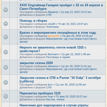
XXXI Олдтаймер-Галерея пройдет с 22 по 24 апреля в
Санкт-Петербурге
Последнее сообщение
Мрамор
«
Ср апр 13, 2022 14:27 pm
Добавлено в форуме
СПб
Помощь в сборке
Последнее сообщение
shu09
«
Чт авг 19, 2021 19:07 pm
Добавлено в форуме
Электрика
Кратко о мероприятиях посещённых в этом году.
Последнее сообщение
iguana01
«
Пн дек 28, 2020 14:25 pm
Добавлено в форуме
Мероприятия, где участвовал клуб (фото-
архив)
Ниукого не завалялось почти новой 3102 с
крайслером?
Последнее сообщение
Bormann
«
Ср дек 16, 2020 1:48 am
Добавлено в форуме
Разговоры в гараже
закрытие сезона 2020
Последнее сообщение
dimanovi
«
Ср окт 28, 2020 21:01 pm
Добавлено в форуме
Мероприятия, где участвовал клуб (фото-
архив)
Закрытие сезона в СПб и Ралли "10 Озёр" 3 октября
(суббота)
Последнее сообщение
lexx
«
Ср сен 30, 2020 11:58 am
Добавлено в форуме
СПб
Пересветка приборки 3110
Последнее сообщение
Ivan
«
Пт фев 28, 2020 20:07 pm
Добавлено в форуме
Кастом, тюнинг
Нанесение доп маркировки в случае утраты