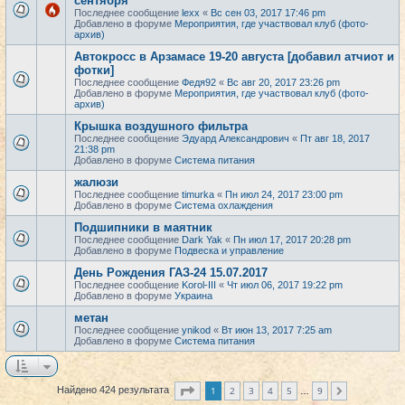
сентября
Последнее сообщение
lexx
«
Вс сен 03, 2017 17:46 pm
Добавлено в форуме
Мероприятия, где участвовал клуб (фото-
архив)
Автокросс в Арзамасе 19-20 августа [добавил атчиот и
фотки]
Последнее сообщение
Федя92
«
Вс авг 20, 2017 23:26 pm
Добавлено в форуме
Мероприятия, где участвовал клуб (фото-
архив)
Крышка воздушного фильтра
Последнее сообщение
Эдуард Александрович
«
Пт авг 18, 2017
21:38 pm
Добавлено в форуме
Система питания
жалюзи
Последнее сообщение
timurka
«
Пн июл 24, 2017 23:00 pm
Добавлено в форуме
Система охлаждения
Подшипники в маятник
Последнее сообщение
Dark Yak
«
Пн июл 17, 2017 20:28 pm
Добавлено в форуме
Подвеска и управление
День Рождения ГАЗ-24 15.07.2017
Последнее сообщение
Korol-III
«
Чт июл 06, 2017 19:22 pm
Добавлено в форуме
Украина
метан
Последнее сообщение
ynikod
«
Вт июн 13, 2017 7:25 am
Добавлено в форуме
Система питания
Страница
1
из
9
1
2
3
4
5
9
Найдено 424 результата
След.
…