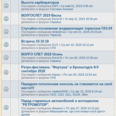
Высота карбюраторов
Последнее сообщение
КЭП
«
Ср май 01, 2019 9:46 am
Добавлено в форуме
Система питания
ВОЛГОСЛЕТ 2019 Весна
Последнее сообщение
Korol-III
«
Чт апр 11, 2019 18:36 pm
Добавлено в форуме
Украина
Случайно-осознанная модернизация тормозов ГАЗ-24
Последнее сообщение
elviis@i.ua
«
Ср ноя 21, 2018 23:24 pm
Добавлено в форуме
Тормоза
Встреча 10.10.18
Последнее сообщение
ICuT
«
Ср окт 10, 2018 15:11 pm
Добавлено в форуме
СПб
ВОЛГО СЛЕТ 2018 Осень
Последнее сообщение
Korol-III
«
Чт сен 06, 2018 22:38 pm
Добавлено в форуме
Украина
Ретро-фестиваль "Фортуна" в Кронштадте 8-9
сентября 2018
Последнее сообщение
Наиль
«
Пн сен 03, 2018 10:54 am
Добавлено в форуме
СПб
Передняя потолочная консоль не становится на своё
место!!!
Последнее сообщение
vladimir0936
«
Ср авг 15, 2018 8:19 am
Добавлено в форуме
3102, 3110, 3111, 31105, Siber
Парад старинных автомобилей и мотоциклов
"РЕТРОМОТОР".
Последнее сообщение
dimanovi
«
Пт апр 27, 2018 14:10 pm
Добавлено в форуме
Мероприятия, где участвовал клуб (фото-
архив)