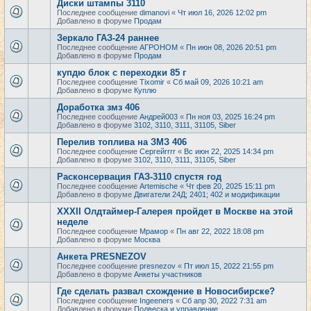
Диски штампы 3110
Последнее сообщение
dimanovi
«
Чт июл 16, 2026 12:02 pm
Добавлено в форуме
Продам
Зеркало ГАЗ-24 раннее
Последнее сообщение
АГРОНОМ
«
Пн июн 08, 2026 20:51 pm
Добавлено в форуме
Продам
купдю блок с переходки 85 г
Последнее сообщение
Tixomir
«
Сб май 09, 2026 10:21 am
Добавлено в форуме
Куплю
Доработка змз 406
Последнее сообщение
Андрей003
«
Пн ноя 03, 2025 16:24 pm
Добавлено в форуме
3102, 3110, 3111, 31105, Siber
Перелив топлива на ЗМЗ 406
Последнее сообщение
Сергейrrrr
«
Вс июн 22, 2025 14:34 pm
Добавлено в форуме
3102, 3110, 3111, 31105, Siber
Расконсервация ГАЗ-3110 спустя год
Последнее сообщение
Artemische
«
Чт фев 20, 2025 15:11 pm
Добавлено в форуме
Двигатели 24Д; 2401; 402 и модификации
XXXII Олдтаймер-Галерея пройдет в Москве на этой
неделе
Последнее сообщение
Мрамор
«
Пн авг 22, 2022 18:08 pm
Добавлено в форуме
Москва
Анкета PRESNEZOV
Последнее сообщение
presnezov
«
Пт июл 15, 2022 21:55 pm
Добавлено в форуме
Анкеты участников
Где сделать развал схождение в Новосибирске?
Последнее сообщение
Ingeeners
«
Сб апр 30, 2022 7:31 am
Добавлено в форуме
Подвеска и управление