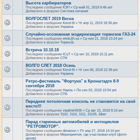
Высота карбюраторов
Последнее сообщение
КЭП
«
Ср май 01, 2019 9:46 am
Добавлено в форуме
Система питания
ВОЛГОСЛЕТ 2019 Весна
Последнее сообщение
Korol-III
«
Чт апр 11, 2019 18:36 pm
Добавлено в форуме
Украина
Случайно-осознанная модернизация тормозов ГАЗ-24
Последнее сообщение
elviis@i.ua
«
Ср ноя 21, 2018 23:24 pm
Добавлено в форуме
Тормоза
Встреча 10.10.18
Последнее сообщение
ICuT
«
Ср окт 10, 2018 15:11 pm
Добавлено в форуме
СПб
ВОЛГО СЛЕТ 2018 Осень
Последнее сообщение
Korol-III
«
Чт сен 06, 2018 22:38 pm
Добавлено в форуме
Украина
Ретро-фестиваль "Фортуна" в Кронштадте 8-9
сентября 2018
Последнее сообщение
Наиль
«
Пн сен 03, 2018 10:54 am
Добавлено в форуме
СПб
Передняя потолочная консоль не становится на своё
место!!!
Последнее сообщение
vladimir0936
«
Ср авг 15, 2018 8:19 am
Добавлено в форуме
3102, 3110, 3111, 31105, Siber
Парад старинных автомобилей и мотоциклов
"РЕТРОМОТОР".
Последнее сообщение
dimanovi
«
Пт апр 27, 2018 14:10 pm
Добавлено в форуме
Мероприятия, где участвовал клуб (фото-
архив)