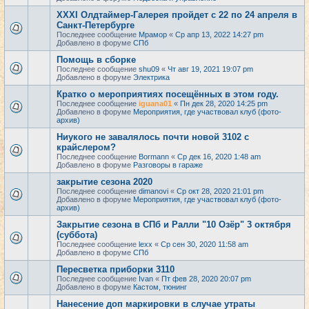
XXXI Олдтаймер-Галерея пройдет с 22 по 24 апреля в
Санкт-Петербурге
Последнее сообщение
Мрамор
«
Ср апр 13, 2022 14:27 pm
Добавлено в форуме
СПб
Помощь в сборке
Последнее сообщение
shu09
«
Чт авг 19, 2021 19:07 pm
Добавлено в форуме
Электрика
Кратко о мероприятиях посещённых в этом году.
Последнее сообщение
iguana01
«
Пн дек 28, 2020 14:25 pm
Добавлено в форуме
Мероприятия, где участвовал клуб (фото-
архив)
Ниукого не завалялось почти новой 3102 с
крайслером?
Последнее сообщение
Bormann
«
Ср дек 16, 2020 1:48 am
Добавлено в форуме
Разговоры в гараже
закрытие сезона 2020
Последнее сообщение
dimanovi
«
Ср окт 28, 2020 21:01 pm
Добавлено в форуме
Мероприятия, где участвовал клуб (фото-
архив)
Закрытие сезона в СПб и Ралли "10 Озёр" 3 октября
(суббота)
Последнее сообщение
lexx
«
Ср сен 30, 2020 11:58 am
Добавлено в форуме
СПб
Пересветка приборки 3110
Последнее сообщение
Ivan
«
Пт фев 28, 2020 20:07 pm
Добавлено в форуме
Кастом, тюнинг
Нанесение доп маркировки в случае утраты