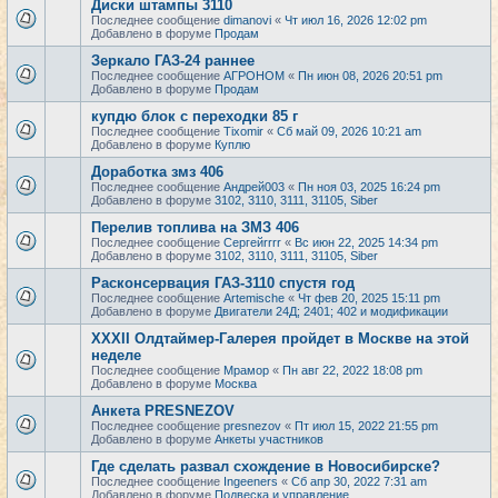
Диски штампы 3110
Последнее сообщение
dimanovi
«
Чт июл 16, 2026 12:02 pm
Добавлено в форуме
Продам
Зеркало ГАЗ-24 раннее
Последнее сообщение
АГРОНОМ
«
Пн июн 08, 2026 20:51 pm
Добавлено в форуме
Продам
купдю блок с переходки 85 г
Последнее сообщение
Tixomir
«
Сб май 09, 2026 10:21 am
Добавлено в форуме
Куплю
Доработка змз 406
Последнее сообщение
Андрей003
«
Пн ноя 03, 2025 16:24 pm
Добавлено в форуме
3102, 3110, 3111, 31105, Siber
Перелив топлива на ЗМЗ 406
Последнее сообщение
Сергейrrrr
«
Вс июн 22, 2025 14:34 pm
Добавлено в форуме
3102, 3110, 3111, 31105, Siber
Расконсервация ГАЗ-3110 спустя год
Последнее сообщение
Artemische
«
Чт фев 20, 2025 15:11 pm
Добавлено в форуме
Двигатели 24Д; 2401; 402 и модификации
XXXII Олдтаймер-Галерея пройдет в Москве на этой
неделе
Последнее сообщение
Мрамор
«
Пн авг 22, 2022 18:08 pm
Добавлено в форуме
Москва
Анкета PRESNEZOV
Последнее сообщение
presnezov
«
Пт июл 15, 2022 21:55 pm
Добавлено в форуме
Анкеты участников
Где сделать развал схождение в Новосибирске?
Последнее сообщение
Ingeeners
«
Сб апр 30, 2022 7:31 am
Добавлено в форуме
Подвеска и управление