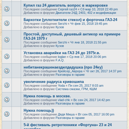
Купил газ 24 двигатель вопрос в маркеровке
Последнее сообщение
Сергей газ24
«
Сб мар 10, 2018 22:49 pm
Добавлено в форуме
Двигатели 24Д; 2401; 402 и модификации
Бархотки (уплотнители стекол) и форточка ГАЗ-24
Последнее сообщение
Serzhi
«
Чт фев 15, 2018 19:45 pm
Добавлено в форуме
Кузов
Простой, доступный, дешевый антикор на примере
ГАЗ-24 1979 г
Последнее сообщение
Serzhi
«
Чт янв 18, 2018 21:55 pm
Добавлено в форуме
Кузов
Установка аварийки на ГАЗ 24 до 1975г.в.
Последнее сообщение
loglan
«
Ср янв 17, 2018 20:06 pm
Добавлено в форуме
F.A.Q.
небитанекрашенаездилдедушка (про 24ку)
Последнее сообщение
Крейсер_Аврора
«
Чт окт 26, 2017 14:37 pm
Добавлено в форуме
Разговоры в гараже
увеличение радиуса кривошипа
Последнее сообщение
Yoda
«
Пн сен 25, 2017 8:03 am
Добавлено в форуме
Система смазки, ГРМ, КШМ
Нужна помощь в москве.
Последнее сообщение
vlad-chk
«
Вс сен 24, 2017 14:42 pm
Добавлено в форуме
Разговоры в гараже
Нужна помощь))
Последнее сообщение
Дядя Миша
«
Вт сен 05, 2017 16:00 pm
Добавлено в форуме
Разговоры в гараже
5-й фестиваль ретротехники «Фортуна» 23 и 24