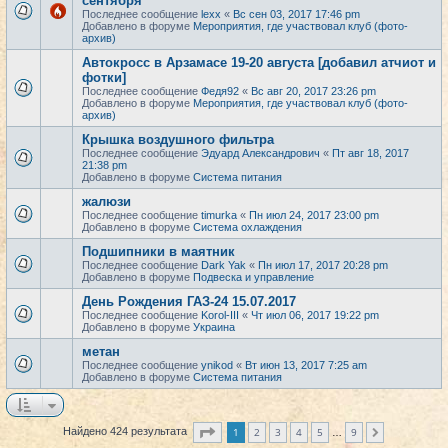
сентября
Последнее сообщение
lexx
«
Вс сен 03, 2017 17:46 pm
Добавлено в форуме
Мероприятия, где участвовал клуб (фото-
архив)
Автокросс в Арзамасе 19-20 августа [добавил атчиот и
фотки]
Последнее сообщение
Федя92
«
Вс авг 20, 2017 23:26 pm
Добавлено в форуме
Мероприятия, где участвовал клуб (фото-
архив)
Крышка воздушного фильтра
Последнее сообщение
Эдуард Александрович
«
Пт авг 18, 2017
21:38 pm
Добавлено в форуме
Система питания
жалюзи
Последнее сообщение
timurka
«
Пн июл 24, 2017 23:00 pm
Добавлено в форуме
Система охлаждения
Подшипники в маятник
Последнее сообщение
Dark Yak
«
Пн июл 17, 2017 20:28 pm
Добавлено в форуме
Подвеска и управление
День Рождения ГАЗ-24 15.07.2017
Последнее сообщение
Korol-III
«
Чт июл 06, 2017 19:22 pm
Добавлено в форуме
Украина
метан
Последнее сообщение
ynikod
«
Вт июн 13, 2017 7:25 am
Добавлено в форуме
Система питания
Страница
1
из
9
1
2
3
4
5
9
Найдено 424 результата
След.
…