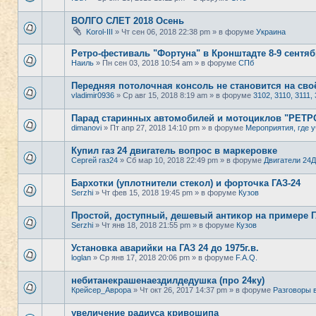
ВОЛГО СЛЕТ 2018 Осень
Korol-III
» Чт сен 06, 2018 22:38 pm » в форуме
Украина
Ретро-фестиваль "Фортуна" в Кронштадте 8-9 сентяб
Наиль
» Пн сен 03, 2018 10:54 am » в форуме
СПб
Передняя потолочная консоль не становится на своё
vladimir0936
» Ср авг 15, 2018 8:19 am » в форуме
3102, 3110, 3111, 
Парад старинных автомобилей и мотоциклов "РЕТ
dimanovi
» Пт апр 27, 2018 14:10 pm » в форуме
Мероприятия, где у
Купил газ 24 двигатель вопрос в маркеровке
Сергей газ24
» Сб мар 10, 2018 22:49 pm » в форуме
Двигатели 24Д
Бархотки (уплотнители стекол) и форточка ГАЗ-24
Serzhi
» Чт фев 15, 2018 19:45 pm » в форуме
Кузов
Простой, доступный, дешевый антикор на примере ГА
Serzhi
» Чт янв 18, 2018 21:55 pm » в форуме
Кузов
Установка аварийки на ГАЗ 24 до 1975г.в.
loglan
» Ср янв 17, 2018 20:06 pm » в форуме
F.A.Q.
небитанекрашенаездилдедушка (про 24ку)
Крейсер_Аврора
» Чт окт 26, 2017 14:37 pm » в форуме
Разговоры 
увеличение радиуса кривошипа