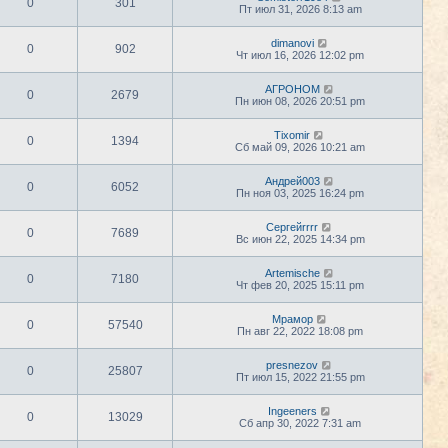
0
301
Пт июл 31, 2026 8:13 am
dimanovi
0
902
Чт июл 16, 2026 12:02 pm
АГРОНОМ
0
2679
Пн июн 08, 2026 20:51 pm
Tixomir
0
1394
Сб май 09, 2026 10:21 am
Андрей003
0
6052
Пн ноя 03, 2025 16:24 pm
Сергейrrrr
0
7689
Вс июн 22, 2025 14:34 pm
Artemische
0
7180
Чт фев 20, 2025 15:11 pm
Мрамор
0
57540
Пн авг 22, 2022 18:08 pm
presnezov
0
25807
Пт июл 15, 2022 21:55 pm
Ingeeners
0
13029
Сб апр 30, 2022 7:31 am