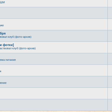
 КШМ
аже
ября
вовал клуб (фото-архив)
 и фотки]
аствовал клуб (фото-архив)
ема питания
я
ление