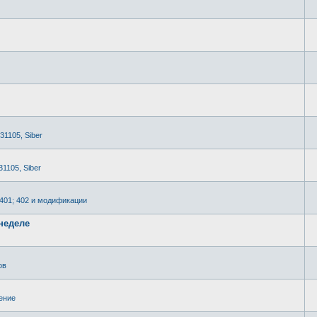
 31105, Siber
31105, Siber
2401; 402 и модификации
неделе
ов
ение