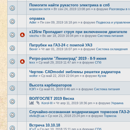
Помогите найти рукастого электрика в спб
моросюн петя
» Вт сен 24, 2019 13:08 pm » в форуме
Разговоры в 
оправка
Adler
» Пн сен 09, 2019 16:18 pm » в форуме
Подвеска и управлени
к126гм Пропадает струя при включенном двигателе
stezhu
» Вс авг 18, 2019 16:04 pm » в форуме
Система питания
Патрубки на ГАЗ-24 с помпой УАЗ
Bexer
» Чт авг 01, 2019 16:07 pm » в форуме
Система охлаждения
Ретро-ралли "Ленинград" 2019 - 8-9 июня
lexx
» Ср май 29, 2019 11:47 am » в форуме
СПб
Чертеж- CADmodel эмблемы решетки радиатора
wolfor
» Ср май 22, 2019 22:04 pm » в форуме
Кузов
Высота карбюраторов
КЭП
» Ср май 01, 2019 9:46 am » в форуме
Система питания
ВОЛГОСЛЕТ 2019 Весна
Korol-III
» Чт апр 11, 2019 18:36 pm » в форуме
Украина
Случайно-осознанная модернизация тормозов ГАЗ-2
elviis@i.ua
» Ср ноя 21, 2018 23:24 pm » в форуме
Тормоза
Встреча 10.10.18
ICuT
» Ср окт 10, 2018 15:11 pm » в форуме
СПб