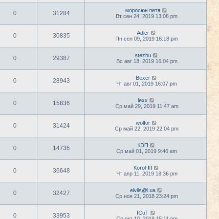
моросюн петя
0
31284
Вт сен 24, 2019 13:08 pm
Adler
0
30835
Пн сен 09, 2019 16:18 pm
stezhu
0
29387
Вс авг 18, 2019 16:04 pm
Bexer
0
28943
Чт авг 01, 2019 16:07 pm
lexx
0
15836
Ср май 29, 2019 11:47 am
wolfor
0
31424
Ср май 22, 2019 22:04 pm
КЭП
0
14736
Ср май 01, 2019 9:46 am
Korol-III
0
36648
Чт апр 11, 2019 18:36 pm
elviis@i.ua
0
32427
Ср ноя 21, 2018 23:24 pm
ICuT
0
33953
Ср окт 10, 2018 15:11 pm