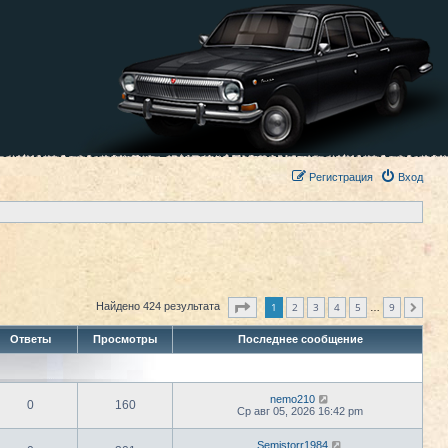
Регистрация
Вход
Страница
1
из
9
1
2
3
4
5
9
Найдено 424 результата
След.
…
Ответы
Просмотры
Последнее сообщение
nemo210
0
160
Ср авг 05, 2026 16:42 pm
Semistorr1984