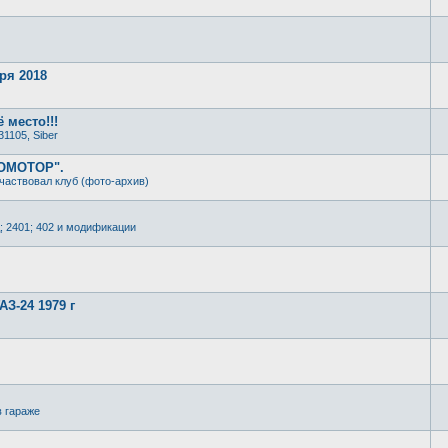
ря 2018
 место!!!
31105, Siber
РОМОТОР".
частвовал клуб (фото-архив)
; 2401; 402 и модификации
З-24 1979 г
в гараже