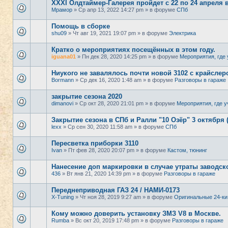
XXXI Олдтаймер-Галерея пройдет с 22 по 24 апреля 
Мрамор
» Ср апр 13, 2022 14:27 pm » в форуме
СПб
Помощь в сборке
shu09
» Чт авг 19, 2021 19:07 pm » в форуме
Электрика
Кратко о мероприятиях посещённых в этом году.
iguana01
» Пн дек 28, 2020 14:25 pm » в форуме
Мероприятия, где 
Ниукого не завалялось почти новой 3102 с крайсле
Bormann
» Ср дек 16, 2020 1:48 am » в форуме
Разговоры в гараже
закрытие сезона 2020
dimanovi
» Ср окт 28, 2020 21:01 pm » в форуме
Мероприятия, где у
Закрытие сезона в СПб и Ралли "10 Озёр" 3 октября 
lexx
» Ср сен 30, 2020 11:58 am » в форуме
СПб
Пересветка приборки 3110
Ivan
» Пт фев 28, 2020 20:07 pm » в форуме
Кастом, тюнинг
Нанесение доп маркировки в случае утраты заводск
436
» Вт янв 21, 2020 14:39 pm » в форуме
Разговоры в гараже
Переднеприводная ГАЗ 24 / НАМИ-0173
X-Tuning
» Чт ноя 28, 2019 9:27 am » в форуме
Оригинальные 24-ки
Кому можно доверить установку ЗМЗ V8 в Москве.
Rumba
» Вс окт 20, 2019 17:48 pm » в форуме
Разговоры в гараже