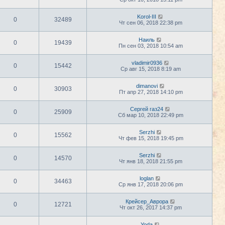
Korol-III
0
32489
Чт сен 06, 2018 22:38 pm
Наиль
0
19439
Пн сен 03, 2018 10:54 am
vladimir0936
0
15442
Ср авг 15, 2018 8:19 am
dimanovi
0
30903
Пт апр 27, 2018 14:10 pm
Сергей газ24
0
25909
Сб мар 10, 2018 22:49 pm
Serzhi
0
15562
Чт фев 15, 2018 19:45 pm
Serzhi
0
14570
Чт янв 18, 2018 21:55 pm
loglan
0
34463
Ср янв 17, 2018 20:06 pm
Крейсер_Аврора
0
12721
Чт окт 26, 2017 14:37 pm
Yoda