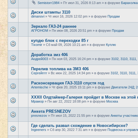
Semistorr1984
» Пт июл 31, 2026 8:13 am » в форуме
Барахолка
Диски штампы 3110
dimanovi
» Чт июл 16, 2026 12:02 pm » в форуме
Продам
Зеркало ГАЗ-24 раннее
АГРОНОМ
» Пн июн 08, 2026 20:51 pm » в форуме
Продам
купдю блок с переходки 85 г
Tixomir
» Сб май 09, 2026 10:21 am » в форуме
Куплю
Доработка змз 406
Андрей003
» Пн ноя 03, 2025 16:24 pm » в форуме
3102, 3110, 3111,
Перелив топлива на ЗМЗ 406
Сергейrrrr
» Вс июн 22, 2025 14:34 pm » в форуме
3102, 3110, 3111, 
Расконсервация ГАЗ-3110 спустя год
Artemische
» Чт фев 20, 2025 15:11 pm » в форуме
Двигатели 24Д; 
XXXII Олдтаймер-Галерея пройдет в Москве на этой 
Мрамор
» Пн авг 22, 2022 18:08 pm » в форуме
Москва
Анкета PRESNEZOV
presnezov
» Пт июл 15, 2022 21:55 pm » в форуме
Анкеты участник
Где сделать развал схождение в Новосибирске?
Ingeeners
» Сб апр 30, 2022 7:31 am » в форуме
Подвеска и управл