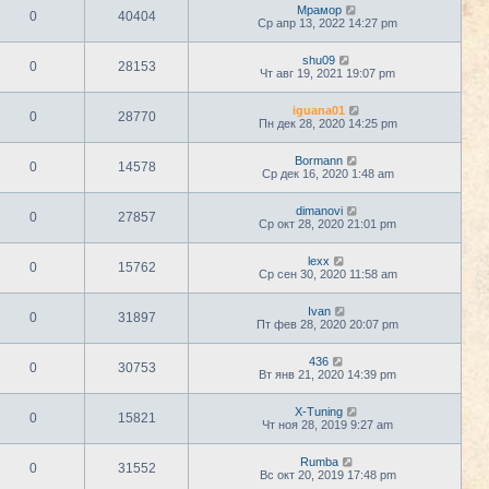
Мрамор
0
40404
Ср апр 13, 2022 14:27 pm
shu09
0
28153
Чт авг 19, 2021 19:07 pm
iguana01
0
28770
Пн дек 28, 2020 14:25 pm
Bormann
0
14578
Ср дек 16, 2020 1:48 am
dimanovi
0
27857
Ср окт 28, 2020 21:01 pm
lexx
0
15762
Ср сен 30, 2020 11:58 am
Ivan
0
31897
Пт фев 28, 2020 20:07 pm
436
0
30753
Вт янв 21, 2020 14:39 pm
X-Tuning
0
15821
Чт ноя 28, 2019 9:27 am
Rumba
0
31552
Вс окт 20, 2019 17:48 pm