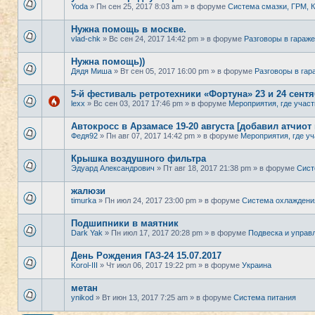
Yoda
» Пн сен 25, 2017 8:03 am » в форуме
Система смазки, ГРМ,
Нужна помощь в москве.
vlad-chk
» Вс сен 24, 2017 14:42 pm » в форуме
Разговоры в гараже
Нужна помощь))
Дядя Миша
» Вт сен 05, 2017 16:00 pm » в форуме
Разговоры в гар
5-й фестиваль ретротехники «Фортуна» 23 и 24 сент
lexx
» Вс сен 03, 2017 17:46 pm » в форуме
Мероприятия, где участ
Автокросс в Арзамасе 19-20 августа [добавил атчиот
Федя92
» Пн авг 07, 2017 14:42 pm » в форуме
Мероприятия, где уч
Крышка воздушного фильтра
Эдуард Александрович
» Пт авг 18, 2017 21:38 pm » в форуме
Сист
жалюзи
timurka
» Пн июл 24, 2017 23:00 pm » в форуме
Система охлаждени
Подшипники в маятник
Dark Yak
» Пн июл 17, 2017 20:28 pm » в форуме
Подвеска и управ
День Рождения ГАЗ-24 15.07.2017
Korol-III
» Чт июл 06, 2017 19:22 pm » в форуме
Украина
метан
ynikod
» Вт июн 13, 2017 7:25 am » в форуме
Система питания