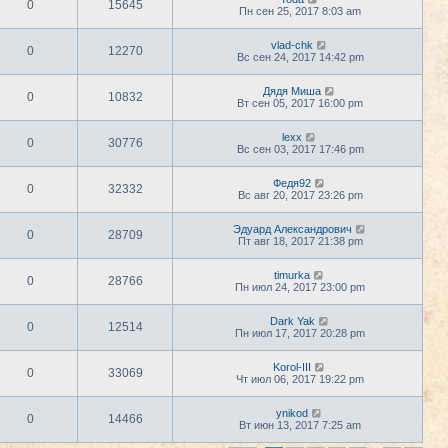
0
15645
Пн сен 25, 2017 8:03 am
vlad-chk
0
12270
Вс сен 24, 2017 14:42 pm
Дядя Миша
0
10832
Вт сен 05, 2017 16:00 pm
lexx
0
30776
Вс сен 03, 2017 17:46 pm
Федя92
0
32332
Вс авг 20, 2017 23:26 pm
Эдуард Александрович
0
28709
Пт авг 18, 2017 21:38 pm
timurka
0
28766
Пн июл 24, 2017 23:00 pm
Dark Yak
0
12514
Пн июл 17, 2017 20:28 pm
Korol-III
0
33069
Чт июл 06, 2017 19:22 pm
ynikod
0
14466
Вт июн 13, 2017 7:25 am