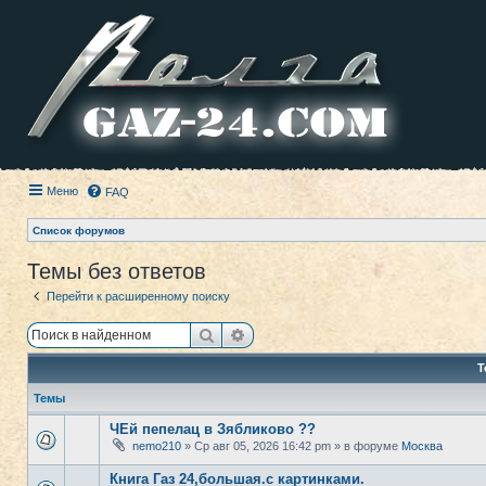
Меню
FAQ
Список форумов
Темы без ответов
Перейти к расширенному поиску
Поиск
Расширенный поиск
Т
Темы
ЧЕй пепелац в Зябликово ??
nemo210
» Ср авг 05, 2026 16:42 pm » в форуме
Москва
Книга Газ 24,большая.с картинками.