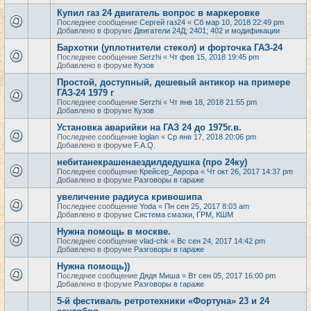
Купил газ 24 двигатель вопрос в маркеровке
Последнее сообщение
Сергей газ24
«
Сб мар 10, 2018 22:49 pm
Добавлено в форуме
Двигатели 24Д; 2401; 402 и модификации
Бархотки (уплотнители стекол) и форточка ГАЗ-24
Последнее сообщение
Serzhi
«
Чт фев 15, 2018 19:45 pm
Добавлено в форуме
Кузов
Простой, доступный, дешевый антикор на примере
ГАЗ-24 1979 г
Последнее сообщение
Serzhi
«
Чт янв 18, 2018 21:55 pm
Добавлено в форуме
Кузов
Установка аварийки на ГАЗ 24 до 1975г.в.
Последнее сообщение
loglan
«
Ср янв 17, 2018 20:06 pm
Добавлено в форуме
F.A.Q.
небитанекрашенаездилдедушка (про 24ку)
Последнее сообщение
Крейсер_Аврора
«
Чт окт 26, 2017 14:37 pm
Добавлено в форуме
Разговоры в гараже
увеличение радиуса кривошипа
Последнее сообщение
Yoda
«
Пн сен 25, 2017 8:03 am
Добавлено в форуме
Система смазки, ГРМ, КШМ
Нужна помощь в москве.
Последнее сообщение
vlad-chk
«
Вс сен 24, 2017 14:42 pm
Добавлено в форуме
Разговоры в гараже
Нужна помощь))
Последнее сообщение
Дядя Миша
«
Вт сен 05, 2017 16:00 pm
Добавлено в форуме
Разговоры в гараже
5-й фестиваль ретротехники «Фортуна» 23 и 24