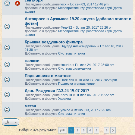
сентября
Последнее сообщение
lexx
«
Вс сен 03, 2017 17:46 pm
Добавлено в форуме
Мероприятия, где участвовал клуб (фото-
архив)
Автокросс в Арзамасе 19-20 августа [добавил атчиот и
фотки]
Последнее сообщение
Федя92
«
Вс авг 20, 2017 23:26 pm
Добавлено в форуме
Мероприятия, где участвовал клуб (фото-
архив)
Крышка воздушного фильтра
Последнее сообщение
Эдуард Александрович
«
Пт авг 18, 2017
21:38 pm
Добавлено в форуме
Система питания
жалюзи
Последнее сообщение
timurka
«
Пн июл 24, 2017 23:00 pm
Добавлено в форуме
Система охлаждения
Подшипники в маятник
Последнее сообщение
Dark Yak
«
Пн июл 17, 2017 20:28 pm
Добавлено в форуме
Подвеска и управление
День Рождения ГАЗ-24 15.07.2017
Последнее сообщение
Korol-III
«
Чт июл 06, 2017 19:22 pm
Добавлено в форуме
Украина
метан
Последнее сообщение
ynikod
«
Вт июн 13, 2017 7:25 am
Добавлено в форуме
Система питания
Страница
1
из
9
1
2
3
4
5
9
Найдено 424 результата
След.
…