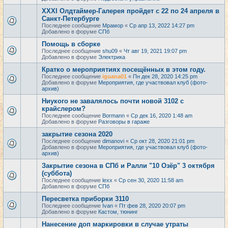
XXXI Олдтаймер-Галерея пройдет с 22 по 24 апреля в
Санкт-Петербурге
Последнее сообщение
Мрамор
«
Ср апр 13, 2022 14:27 pm
Добавлено в форуме
СПб
Помощь в сборке
Последнее сообщение
shu09
«
Чт авг 19, 2021 19:07 pm
Добавлено в форуме
Электрика
Кратко о мероприятиях посещённых в этом году.
Последнее сообщение
iguana01
«
Пн дек 28, 2020 14:25 pm
Добавлено в форуме
Мероприятия, где участвовал клуб (фото-
архив)
Ниукого не завалялось почти новой 3102 с
крайслером?
Последнее сообщение
Bormann
«
Ср дек 16, 2020 1:48 am
Добавлено в форуме
Разговоры в гараже
закрытие сезона 2020
Последнее сообщение
dimanovi
«
Ср окт 28, 2020 21:01 pm
Добавлено в форуме
Мероприятия, где участвовал клуб (фото-
архив)
Закрытие сезона в СПб и Ралли "10 Озёр" 3 октября
(суббота)
Последнее сообщение
lexx
«
Ср сен 30, 2020 11:58 am
Добавлено в форуме
СПб
Пересветка приборки 3110
Последнее сообщение
Ivan
«
Пт фев 28, 2020 20:07 pm
Добавлено в форуме
Кастом, тюнинг
Нанесение доп маркировки в случае утраты