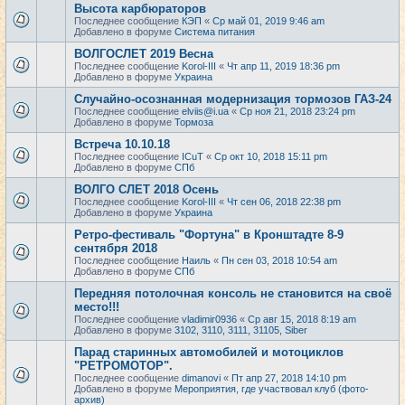
Высота карбюраторов
Последнее сообщение
КЭП
«
Ср май 01, 2019 9:46 am
Добавлено в форуме
Система питания
ВОЛГОСЛЕТ 2019 Весна
Последнее сообщение
Korol-III
«
Чт апр 11, 2019 18:36 pm
Добавлено в форуме
Украина
Случайно-осознанная модернизация тормозов ГАЗ-24
Последнее сообщение
elviis@i.ua
«
Ср ноя 21, 2018 23:24 pm
Добавлено в форуме
Тормоза
Встреча 10.10.18
Последнее сообщение
ICuT
«
Ср окт 10, 2018 15:11 pm
Добавлено в форуме
СПб
ВОЛГО СЛЕТ 2018 Осень
Последнее сообщение
Korol-III
«
Чт сен 06, 2018 22:38 pm
Добавлено в форуме
Украина
Ретро-фестиваль "Фортуна" в Кронштадте 8-9
сентября 2018
Последнее сообщение
Наиль
«
Пн сен 03, 2018 10:54 am
Добавлено в форуме
СПб
Передняя потолочная консоль не становится на своё
место!!!
Последнее сообщение
vladimir0936
«
Ср авг 15, 2018 8:19 am
Добавлено в форуме
3102, 3110, 3111, 31105, Siber
Парад старинных автомобилей и мотоциклов
"РЕТРОМОТОР".
Последнее сообщение
dimanovi
«
Пт апр 27, 2018 14:10 pm
Добавлено в форуме
Мероприятия, где участвовал клуб (фото-
архив)