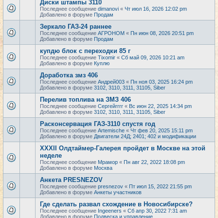
Диски штампы 3110
Последнее сообщение
dimanovi
«
Чт июл 16, 2026 12:02 pm
Добавлено в форуме
Продам
Зеркало ГАЗ-24 раннее
Последнее сообщение
АГРОНОМ
«
Пн июн 08, 2026 20:51 pm
Добавлено в форуме
Продам
купдю блок с переходки 85 г
Последнее сообщение
Tixomir
«
Сб май 09, 2026 10:21 am
Добавлено в форуме
Куплю
Доработка змз 406
Последнее сообщение
Андрей003
«
Пн ноя 03, 2025 16:24 pm
Добавлено в форуме
3102, 3110, 3111, 31105, Siber
Перелив топлива на ЗМЗ 406
Последнее сообщение
Сергейrrrr
«
Вс июн 22, 2025 14:34 pm
Добавлено в форуме
3102, 3110, 3111, 31105, Siber
Расконсервация ГАЗ-3110 спустя год
Последнее сообщение
Artemische
«
Чт фев 20, 2025 15:11 pm
Добавлено в форуме
Двигатели 24Д; 2401; 402 и модификации
XXXII Олдтаймер-Галерея пройдет в Москве на этой
неделе
Последнее сообщение
Мрамор
«
Пн авг 22, 2022 18:08 pm
Добавлено в форуме
Москва
Анкета PRESNEZOV
Последнее сообщение
presnezov
«
Пт июл 15, 2022 21:55 pm
Добавлено в форуме
Анкеты участников
Где сделать развал схождение в Новосибирске?
Последнее сообщение
Ingeeners
«
Сб апр 30, 2022 7:31 am
Добавлено в форуме
Подвеска и управление