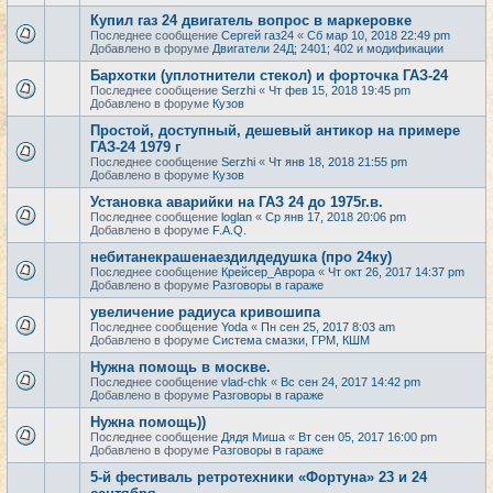
Купил газ 24 двигатель вопрос в маркеровке
Последнее сообщение
Сергей газ24
«
Сб мар 10, 2018 22:49 pm
Добавлено в форуме
Двигатели 24Д; 2401; 402 и модификации
Бархотки (уплотнители стекол) и форточка ГАЗ-24
Последнее сообщение
Serzhi
«
Чт фев 15, 2018 19:45 pm
Добавлено в форуме
Кузов
Простой, доступный, дешевый антикор на примере
ГАЗ-24 1979 г
Последнее сообщение
Serzhi
«
Чт янв 18, 2018 21:55 pm
Добавлено в форуме
Кузов
Установка аварийки на ГАЗ 24 до 1975г.в.
Последнее сообщение
loglan
«
Ср янв 17, 2018 20:06 pm
Добавлено в форуме
F.A.Q.
небитанекрашенаездилдедушка (про 24ку)
Последнее сообщение
Крейсер_Аврора
«
Чт окт 26, 2017 14:37 pm
Добавлено в форуме
Разговоры в гараже
увеличение радиуса кривошипа
Последнее сообщение
Yoda
«
Пн сен 25, 2017 8:03 am
Добавлено в форуме
Система смазки, ГРМ, КШМ
Нужна помощь в москве.
Последнее сообщение
vlad-chk
«
Вс сен 24, 2017 14:42 pm
Добавлено в форуме
Разговоры в гараже
Нужна помощь))
Последнее сообщение
Дядя Миша
«
Вт сен 05, 2017 16:00 pm
Добавлено в форуме
Разговоры в гараже
5-й фестиваль ретротехники «Фортуна» 23 и 24