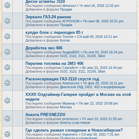
Диски штампы 3110
Последнее сообщение
dimanovi
«
Чт июл 16, 2026 12:02 pm
Добавлено в форуме
Продам
Зеркало ГАЗ-24 раннее
Последнее сообщение
АГРОНОМ
«
Пн июн 08, 2026 20:51 pm
Добавлено в форуме
Продам
купдю блок с переходки 85 г
Последнее сообщение
Tixomir
«
Сб май 09, 2026 10:21 am
Добавлено в форуме
Куплю
Доработка змз 406
Последнее сообщение
Андрей003
«
Пн ноя 03, 2025 16:24 pm
Добавлено в форуме
3102, 3110, 3111, 31105, Siber
Перелив топлива на ЗМЗ 406
Последнее сообщение
Сергейrrrr
«
Вс июн 22, 2025 14:34 pm
Добавлено в форуме
3102, 3110, 3111, 31105, Siber
Расконсервация ГАЗ-3110 спустя год
Последнее сообщение
Artemische
«
Чт фев 20, 2025 15:11 pm
Добавлено в форуме
Двигатели 24Д; 2401; 402 и модификации
XXXII Олдтаймер-Галерея пройдет в Москве на этой
неделе
Последнее сообщение
Мрамор
«
Пн авг 22, 2022 18:08 pm
Добавлено в форуме
Москва
Анкета PRESNEZOV
Последнее сообщение
presnezov
«
Пт июл 15, 2022 21:55 pm
Добавлено в форуме
Анкеты участников
Где сделать развал схождение в Новосибирске?
Последнее сообщение
Ingeeners
«
Сб апр 30, 2022 7:31 am
Добавлено в форуме
Подвеска и управление