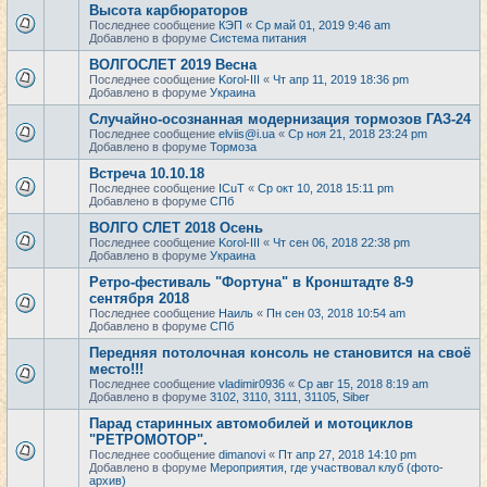
Высота карбюраторов
Последнее сообщение
КЭП
«
Ср май 01, 2019 9:46 am
Добавлено в форуме
Система питания
ВОЛГОСЛЕТ 2019 Весна
Последнее сообщение
Korol-III
«
Чт апр 11, 2019 18:36 pm
Добавлено в форуме
Украина
Случайно-осознанная модернизация тормозов ГАЗ-24
Последнее сообщение
elviis@i.ua
«
Ср ноя 21, 2018 23:24 pm
Добавлено в форуме
Тормоза
Встреча 10.10.18
Последнее сообщение
ICuT
«
Ср окт 10, 2018 15:11 pm
Добавлено в форуме
СПб
ВОЛГО СЛЕТ 2018 Осень
Последнее сообщение
Korol-III
«
Чт сен 06, 2018 22:38 pm
Добавлено в форуме
Украина
Ретро-фестиваль "Фортуна" в Кронштадте 8-9
сентября 2018
Последнее сообщение
Наиль
«
Пн сен 03, 2018 10:54 am
Добавлено в форуме
СПб
Передняя потолочная консоль не становится на своё
место!!!
Последнее сообщение
vladimir0936
«
Ср авг 15, 2018 8:19 am
Добавлено в форуме
3102, 3110, 3111, 31105, Siber
Парад старинных автомобилей и мотоциклов
"РЕТРОМОТОР".
Последнее сообщение
dimanovi
«
Пт апр 27, 2018 14:10 pm
Добавлено в форуме
Мероприятия, где участвовал клуб (фото-
архив)