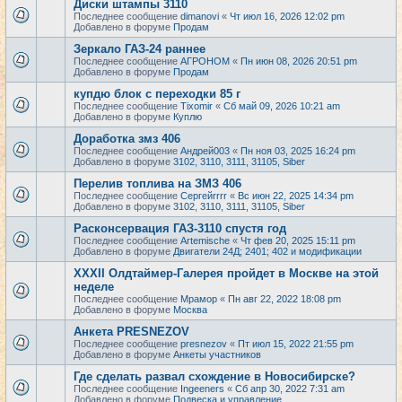
Диски штампы 3110
Последнее сообщение
dimanovi
«
Чт июл 16, 2026 12:02 pm
Добавлено в форуме
Продам
Зеркало ГАЗ-24 раннее
Последнее сообщение
АГРОНОМ
«
Пн июн 08, 2026 20:51 pm
Добавлено в форуме
Продам
купдю блок с переходки 85 г
Последнее сообщение
Tixomir
«
Сб май 09, 2026 10:21 am
Добавлено в форуме
Куплю
Доработка змз 406
Последнее сообщение
Андрей003
«
Пн ноя 03, 2025 16:24 pm
Добавлено в форуме
3102, 3110, 3111, 31105, Siber
Перелив топлива на ЗМЗ 406
Последнее сообщение
Сергейrrrr
«
Вс июн 22, 2025 14:34 pm
Добавлено в форуме
3102, 3110, 3111, 31105, Siber
Расконсервация ГАЗ-3110 спустя год
Последнее сообщение
Artemische
«
Чт фев 20, 2025 15:11 pm
Добавлено в форуме
Двигатели 24Д; 2401; 402 и модификации
XXXII Олдтаймер-Галерея пройдет в Москве на этой
неделе
Последнее сообщение
Мрамор
«
Пн авг 22, 2022 18:08 pm
Добавлено в форуме
Москва
Анкета PRESNEZOV
Последнее сообщение
presnezov
«
Пт июл 15, 2022 21:55 pm
Добавлено в форуме
Анкеты участников
Где сделать развал схождение в Новосибирске?
Последнее сообщение
Ingeeners
«
Сб апр 30, 2022 7:31 am
Добавлено в форуме
Подвеска и управление