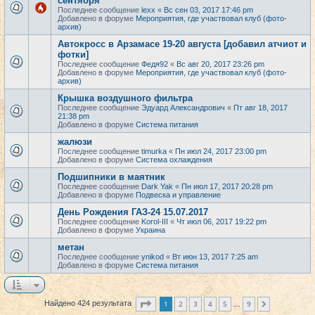
сентября
Последнее сообщение
lexx
«
Вс сен 03, 2017 17:46 pm
Добавлено в форуме
Мероприятия, где участвовал клуб (фото-
архив)
Автокросс в Арзамасе 19-20 августа [добавил атчиот и
фотки]
Последнее сообщение
Федя92
«
Вс авг 20, 2017 23:26 pm
Добавлено в форуме
Мероприятия, где участвовал клуб (фото-
архив)
Крышка воздушного фильтра
Последнее сообщение
Эдуард Александрович
«
Пт авг 18, 2017
21:38 pm
Добавлено в форуме
Система питания
жалюзи
Последнее сообщение
timurka
«
Пн июл 24, 2017 23:00 pm
Добавлено в форуме
Система охлаждения
Подшипники в маятник
Последнее сообщение
Dark Yak
«
Пн июл 17, 2017 20:28 pm
Добавлено в форуме
Подвеска и управление
День Рождения ГАЗ-24 15.07.2017
Последнее сообщение
Korol-III
«
Чт июл 06, 2017 19:22 pm
Добавлено в форуме
Украина
метан
Последнее сообщение
ynikod
«
Вт июн 13, 2017 7:25 am
Добавлено в форуме
Система питания
Страница
1
из
9
1
2
3
4
5
9
Найдено 424 результата
След.
…