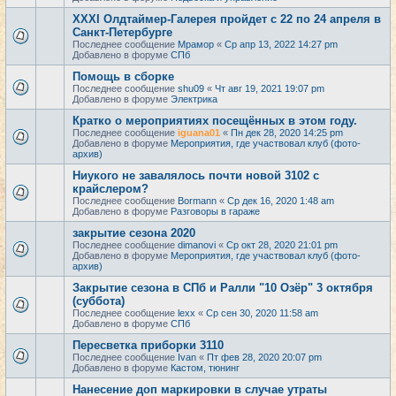
XXXI Олдтаймер-Галерея пройдет с 22 по 24 апреля в
Санкт-Петербурге
Последнее сообщение
Мрамор
«
Ср апр 13, 2022 14:27 pm
Добавлено в форуме
СПб
Помощь в сборке
Последнее сообщение
shu09
«
Чт авг 19, 2021 19:07 pm
Добавлено в форуме
Электрика
Кратко о мероприятиях посещённых в этом году.
Последнее сообщение
iguana01
«
Пн дек 28, 2020 14:25 pm
Добавлено в форуме
Мероприятия, где участвовал клуб (фото-
архив)
Ниукого не завалялось почти новой 3102 с
крайслером?
Последнее сообщение
Bormann
«
Ср дек 16, 2020 1:48 am
Добавлено в форуме
Разговоры в гараже
закрытие сезона 2020
Последнее сообщение
dimanovi
«
Ср окт 28, 2020 21:01 pm
Добавлено в форуме
Мероприятия, где участвовал клуб (фото-
архив)
Закрытие сезона в СПб и Ралли "10 Озёр" 3 октября
(суббота)
Последнее сообщение
lexx
«
Ср сен 30, 2020 11:58 am
Добавлено в форуме
СПб
Пересветка приборки 3110
Последнее сообщение
Ivan
«
Пт фев 28, 2020 20:07 pm
Добавлено в форуме
Кастом, тюнинг
Нанесение доп маркировки в случае утраты