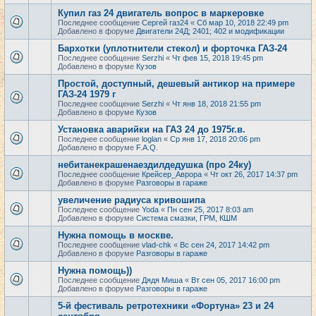
Купил газ 24 двигатель вопрос в маркеровке
Последнее сообщение
Сергей газ24
«
Сб мар 10, 2018 22:49 pm
Добавлено в форуме
Двигатели 24Д; 2401; 402 и модификации
Бархотки (уплотнители стекол) и форточка ГАЗ-24
Последнее сообщение
Serzhi
«
Чт фев 15, 2018 19:45 pm
Добавлено в форуме
Кузов
Простой, доступный, дешевый антикор на примере
ГАЗ-24 1979 г
Последнее сообщение
Serzhi
«
Чт янв 18, 2018 21:55 pm
Добавлено в форуме
Кузов
Установка аварийки на ГАЗ 24 до 1975г.в.
Последнее сообщение
loglan
«
Ср янв 17, 2018 20:06 pm
Добавлено в форуме
F.A.Q.
небитанекрашенаездилдедушка (про 24ку)
Последнее сообщение
Крейсер_Аврора
«
Чт окт 26, 2017 14:37 pm
Добавлено в форуме
Разговоры в гараже
увеличение радиуса кривошипа
Последнее сообщение
Yoda
«
Пн сен 25, 2017 8:03 am
Добавлено в форуме
Система смазки, ГРМ, КШМ
Нужна помощь в москве.
Последнее сообщение
vlad-chk
«
Вс сен 24, 2017 14:42 pm
Добавлено в форуме
Разговоры в гараже
Нужна помощь))
Последнее сообщение
Дядя Миша
«
Вт сен 05, 2017 16:00 pm
Добавлено в форуме
Разговоры в гараже
5-й фестиваль ретротехники «Фортуна» 23 и 24