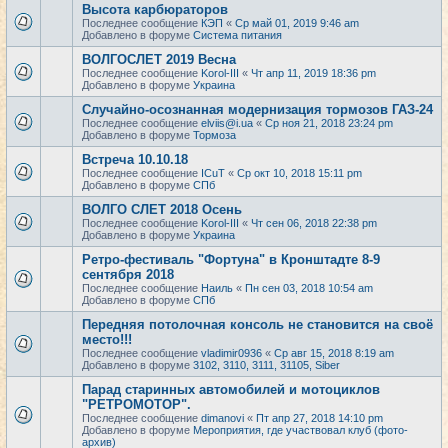
Высота карбюраторов
Последнее сообщение
КЭП
«
Ср май 01, 2019 9:46 am
Добавлено в форуме
Система питания
ВОЛГОСЛЕТ 2019 Весна
Последнее сообщение
Korol-III
«
Чт апр 11, 2019 18:36 pm
Добавлено в форуме
Украина
Случайно-осознанная модернизация тормозов ГАЗ-24
Последнее сообщение
elviis@i.ua
«
Ср ноя 21, 2018 23:24 pm
Добавлено в форуме
Тормоза
Встреча 10.10.18
Последнее сообщение
ICuT
«
Ср окт 10, 2018 15:11 pm
Добавлено в форуме
СПб
ВОЛГО СЛЕТ 2018 Осень
Последнее сообщение
Korol-III
«
Чт сен 06, 2018 22:38 pm
Добавлено в форуме
Украина
Ретро-фестиваль "Фортуна" в Кронштадте 8-9
сентября 2018
Последнее сообщение
Наиль
«
Пн сен 03, 2018 10:54 am
Добавлено в форуме
СПб
Передняя потолочная консоль не становится на своё
место!!!
Последнее сообщение
vladimir0936
«
Ср авг 15, 2018 8:19 am
Добавлено в форуме
3102, 3110, 3111, 31105, Siber
Парад старинных автомобилей и мотоциклов
"РЕТРОМОТОР".
Последнее сообщение
dimanovi
«
Пт апр 27, 2018 14:10 pm
Добавлено в форуме
Мероприятия, где участвовал клуб (фото-
архив)