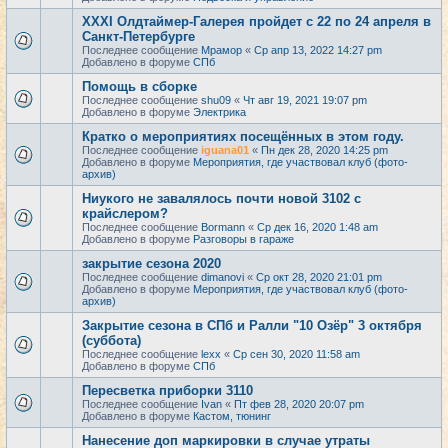
XXXI Олдтаймер-Галерея пройдет с 22 по 24 апреля в
Санкт-Петербурге
Последнее сообщение
Мрамор
«
Ср апр 13, 2022 14:27 pm
Добавлено в форуме
СПб
Помощь в сборке
Последнее сообщение
shu09
«
Чт авг 19, 2021 19:07 pm
Добавлено в форуме
Электрика
Кратко о мероприятиях посещённых в этом году.
Последнее сообщение
iguana01
«
Пн дек 28, 2020 14:25 pm
Добавлено в форуме
Мероприятия, где участвовал клуб (фото-
архив)
Ниукого не завалялось почти новой 3102 с
крайслером?
Последнее сообщение
Bormann
«
Ср дек 16, 2020 1:48 am
Добавлено в форуме
Разговоры в гараже
закрытие сезона 2020
Последнее сообщение
dimanovi
«
Ср окт 28, 2020 21:01 pm
Добавлено в форуме
Мероприятия, где участвовал клуб (фото-
архив)
Закрытие сезона в СПб и Ралли "10 Озёр" 3 октября
(суббота)
Последнее сообщение
lexx
«
Ср сен 30, 2020 11:58 am
Добавлено в форуме
СПб
Пересветка приборки 3110
Последнее сообщение
Ivan
«
Пт фев 28, 2020 20:07 pm
Добавлено в форуме
Кастом, тюнинг
Нанесение доп маркировки в случае утраты