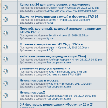
Купил газ 24 двигатель вопрос в маркеровке
Последнее сообщение
Сергей газ24
«
Сб мар 10, 2018 22:49 pm
Добавлено в форуме
Двигатели 24Д; 2401; 402 и модификации
Бархотки (уплотнители стекол) и форточка ГАЗ-24
Последнее сообщение
Serzhi
«
Чт фев 15, 2018 19:45 pm
Добавлено в форуме
Кузов
Простой, доступный, дешевый антикор на примере
ГАЗ-24 1979 г
Последнее сообщение
Serzhi
«
Чт янв 18, 2018 21:55 pm
Добавлено в форуме
Кузов
Установка аварийки на ГАЗ 24 до 1975г.в.
Последнее сообщение
loglan
«
Ср янв 17, 2018 20:06 pm
Добавлено в форуме
F.A.Q.
небитанекрашенаездилдедушка (про 24ку)
Последнее сообщение
Крейсер_Аврора
«
Чт окт 26, 2017 14:37 pm
Добавлено в форуме
Разговоры в гараже
увеличение радиуса кривошипа
Последнее сообщение
Yoda
«
Пн сен 25, 2017 8:03 am
Добавлено в форуме
Система смазки, ГРМ, КШМ
Нужна помощь в москве.
Последнее сообщение
vlad-chk
«
Вс сен 24, 2017 14:42 pm
Добавлено в форуме
Разговоры в гараже
Нужна помощь))
Последнее сообщение
Дядя Миша
«
Вт сен 05, 2017 16:00 pm
Добавлено в форуме
Разговоры в гараже
5-й фестиваль ретротехники «Фортуна» 23 и 24