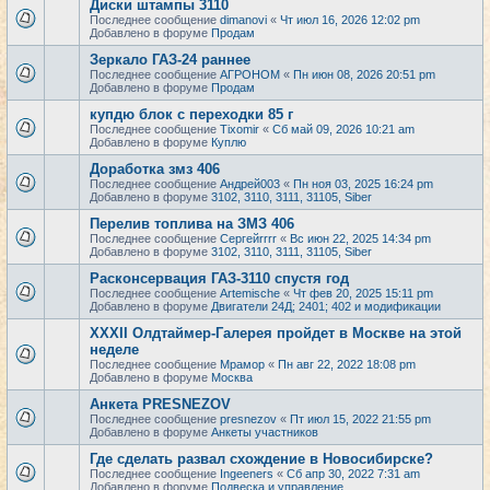
Диски штампы 3110
Последнее сообщение
dimanovi
«
Чт июл 16, 2026 12:02 pm
Добавлено в форуме
Продам
Зеркало ГАЗ-24 раннее
Последнее сообщение
АГРОНОМ
«
Пн июн 08, 2026 20:51 pm
Добавлено в форуме
Продам
купдю блок с переходки 85 г
Последнее сообщение
Tixomir
«
Сб май 09, 2026 10:21 am
Добавлено в форуме
Куплю
Доработка змз 406
Последнее сообщение
Андрей003
«
Пн ноя 03, 2025 16:24 pm
Добавлено в форуме
3102, 3110, 3111, 31105, Siber
Перелив топлива на ЗМЗ 406
Последнее сообщение
Сергейrrrr
«
Вс июн 22, 2025 14:34 pm
Добавлено в форуме
3102, 3110, 3111, 31105, Siber
Расконсервация ГАЗ-3110 спустя год
Последнее сообщение
Artemische
«
Чт фев 20, 2025 15:11 pm
Добавлено в форуме
Двигатели 24Д; 2401; 402 и модификации
XXXII Олдтаймер-Галерея пройдет в Москве на этой
неделе
Последнее сообщение
Мрамор
«
Пн авг 22, 2022 18:08 pm
Добавлено в форуме
Москва
Анкета PRESNEZOV
Последнее сообщение
presnezov
«
Пт июл 15, 2022 21:55 pm
Добавлено в форуме
Анкеты участников
Где сделать развал схождение в Новосибирске?
Последнее сообщение
Ingeeners
«
Сб апр 30, 2022 7:31 am
Добавлено в форуме
Подвеска и управление