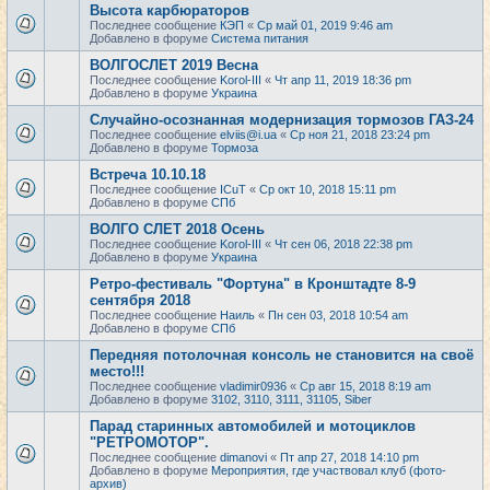
Высота карбюраторов
Последнее сообщение
КЭП
«
Ср май 01, 2019 9:46 am
Добавлено в форуме
Система питания
ВОЛГОСЛЕТ 2019 Весна
Последнее сообщение
Korol-III
«
Чт апр 11, 2019 18:36 pm
Добавлено в форуме
Украина
Случайно-осознанная модернизация тормозов ГАЗ-24
Последнее сообщение
elviis@i.ua
«
Ср ноя 21, 2018 23:24 pm
Добавлено в форуме
Тормоза
Встреча 10.10.18
Последнее сообщение
ICuT
«
Ср окт 10, 2018 15:11 pm
Добавлено в форуме
СПб
ВОЛГО СЛЕТ 2018 Осень
Последнее сообщение
Korol-III
«
Чт сен 06, 2018 22:38 pm
Добавлено в форуме
Украина
Ретро-фестиваль "Фортуна" в Кронштадте 8-9
сентября 2018
Последнее сообщение
Наиль
«
Пн сен 03, 2018 10:54 am
Добавлено в форуме
СПб
Передняя потолочная консоль не становится на своё
место!!!
Последнее сообщение
vladimir0936
«
Ср авг 15, 2018 8:19 am
Добавлено в форуме
3102, 3110, 3111, 31105, Siber
Парад старинных автомобилей и мотоциклов
"РЕТРОМОТОР".
Последнее сообщение
dimanovi
«
Пт апр 27, 2018 14:10 pm
Добавлено в форуме
Мероприятия, где участвовал клуб (фото-
архив)