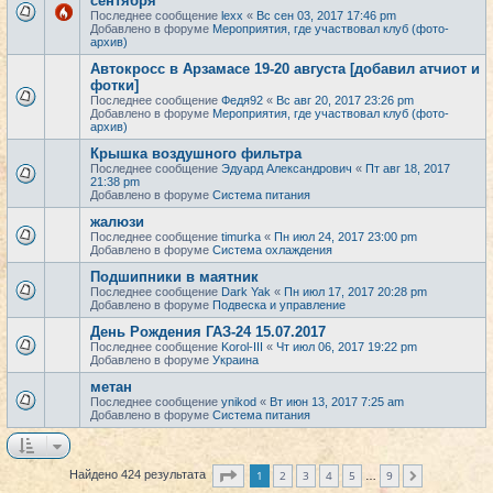
сентября
Последнее сообщение
lexx
«
Вс сен 03, 2017 17:46 pm
Добавлено в форуме
Мероприятия, где участвовал клуб (фото-
архив)
Автокросс в Арзамасе 19-20 августа [добавил атчиот и
фотки]
Последнее сообщение
Федя92
«
Вс авг 20, 2017 23:26 pm
Добавлено в форуме
Мероприятия, где участвовал клуб (фото-
архив)
Крышка воздушного фильтра
Последнее сообщение
Эдуард Александрович
«
Пт авг 18, 2017
21:38 pm
Добавлено в форуме
Система питания
жалюзи
Последнее сообщение
timurka
«
Пн июл 24, 2017 23:00 pm
Добавлено в форуме
Система охлаждения
Подшипники в маятник
Последнее сообщение
Dark Yak
«
Пн июл 17, 2017 20:28 pm
Добавлено в форуме
Подвеска и управление
День Рождения ГАЗ-24 15.07.2017
Последнее сообщение
Korol-III
«
Чт июл 06, 2017 19:22 pm
Добавлено в форуме
Украина
метан
Последнее сообщение
ynikod
«
Вт июн 13, 2017 7:25 am
Добавлено в форуме
Система питания
Страница
1
из
9
1
2
3
4
5
9
Найдено 424 результата
След.
…