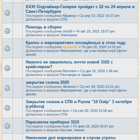
XXXI Олдтаймер-Галерея пройдет с 22 по 24 апреля в
Санкт-Петербурге
Последнее сообщение
Мрамор
«
Ср апр 13, 2022 14:27 pm
Добавлено в форуме
СПб
Помощь в сборке
Последнее сообщение
shu09
«
Чт авг 19, 2021 19:07 pm
Добавлено в форуме
Электрика
Кратко о мероприятиях посещённых в этом году.
Последнее сообщение
iguana01
«
Пн дек 28, 2020 14:25 pm
Добавлено в форуме
Мероприятия, где участвовал клуб (фото-
архив)
Ниукого не завалялось почти новой 3102 с
крайслером?
Последнее сообщение
Bormann
«
Ср дек 16, 2020 1:48 am
Добавлено в форуме
Разговоры в гараже
закрытие сезона 2020
Последнее сообщение
dimanovi
«
Ср окт 28, 2020 21:01 pm
Добавлено в форуме
Мероприятия, где участвовал клуб (фото-
архив)
Закрытие сезона в СПб и Ралли "10 Озёр" 3 октября
(суббота)
Последнее сообщение
lexx
«
Ср сен 30, 2020 11:58 am
Добавлено в форуме
СПб
Пересветка приборки 3110
Последнее сообщение
Ivan
«
Пт фев 28, 2020 20:07 pm
Добавлено в форуме
Кастом, тюнинг
Нанесение доп маркировки в случае утраты