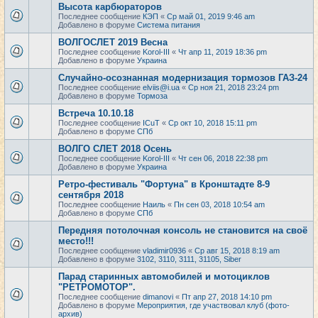
Высота карбюраторов
Последнее сообщение
КЭП
«
Ср май 01, 2019 9:46 am
Добавлено в форуме
Система питания
ВОЛГОСЛЕТ 2019 Весна
Последнее сообщение
Korol-III
«
Чт апр 11, 2019 18:36 pm
Добавлено в форуме
Украина
Случайно-осознанная модернизация тормозов ГАЗ-24
Последнее сообщение
elviis@i.ua
«
Ср ноя 21, 2018 23:24 pm
Добавлено в форуме
Тормоза
Встреча 10.10.18
Последнее сообщение
ICuT
«
Ср окт 10, 2018 15:11 pm
Добавлено в форуме
СПб
ВОЛГО СЛЕТ 2018 Осень
Последнее сообщение
Korol-III
«
Чт сен 06, 2018 22:38 pm
Добавлено в форуме
Украина
Ретро-фестиваль "Фортуна" в Кронштадте 8-9
сентября 2018
Последнее сообщение
Наиль
«
Пн сен 03, 2018 10:54 am
Добавлено в форуме
СПб
Передняя потолочная консоль не становится на своё
место!!!
Последнее сообщение
vladimir0936
«
Ср авг 15, 2018 8:19 am
Добавлено в форуме
3102, 3110, 3111, 31105, Siber
Парад старинных автомобилей и мотоциклов
"РЕТРОМОТОР".
Последнее сообщение
dimanovi
«
Пт апр 27, 2018 14:10 pm
Добавлено в форуме
Мероприятия, где участвовал клуб (фото-
архив)