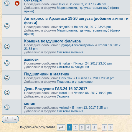
сентября
Последнее сообщение
lexx
«
Вс сен 03, 2017 17:46 pm
Добавлено в форуме
Мероприятия, где участвовал клуб (фото-
архив)
Автокросс в Арзамасе 19-20 августа [добавил атчиот и
фотки]
Последнее сообщение
Федя92
«
Вс авг 20, 2017 23:26 pm
Добавлено в форуме
Мероприятия, где участвовал клуб (фото-
архив)
Крышка воздушного фильтра
Последнее сообщение
Эдуард Александрович
«
Пт авг 18, 2017
21:38 pm
Добавлено в форуме
Система питания
жалюзи
Последнее сообщение
timurka
«
Пн июл 24, 2017 23:00 pm
Добавлено в форуме
Система охлаждения
Подшипники в маятник
Последнее сообщение
Dark Yak
«
Пн июл 17, 2017 20:28 pm
Добавлено в форуме
Подвеска и управление
День Рождения ГАЗ-24 15.07.2017
Последнее сообщение
Korol-III
«
Чт июл 06, 2017 19:22 pm
Добавлено в форуме
Украина
метан
Последнее сообщение
ynikod
«
Вт июн 13, 2017 7:25 am
Добавлено в форуме
Система питания
Страница
1
из
9
1
2
3
4
5
9
Найдено 424 результата
След.
…