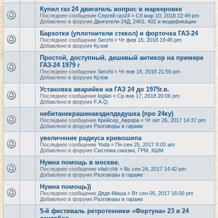
Купил газ 24 двигатель вопрос в маркеровке
Последнее сообщение
Сергей газ24
«
Сб мар 10, 2018 22:49 pm
Добавлено в форуме
Двигатели 24Д; 2401; 402 и модификации
Бархотки (уплотнители стекол) и форточка ГАЗ-24
Последнее сообщение
Serzhi
«
Чт фев 15, 2018 19:45 pm
Добавлено в форуме
Кузов
Простой, доступный, дешевый антикор на примере
ГАЗ-24 1979 г
Последнее сообщение
Serzhi
«
Чт янв 18, 2018 21:55 pm
Добавлено в форуме
Кузов
Установка аварийки на ГАЗ 24 до 1975г.в.
Последнее сообщение
loglan
«
Ср янв 17, 2018 20:06 pm
Добавлено в форуме
F.A.Q.
небитанекрашенаездилдедушка (про 24ку)
Последнее сообщение
Крейсер_Аврора
«
Чт окт 26, 2017 14:37 pm
Добавлено в форуме
Разговоры в гараже
увеличение радиуса кривошипа
Последнее сообщение
Yoda
«
Пн сен 25, 2017 8:03 am
Добавлено в форуме
Система смазки, ГРМ, КШМ
Нужна помощь в москве.
Последнее сообщение
vlad-chk
«
Вс сен 24, 2017 14:42 pm
Добавлено в форуме
Разговоры в гараже
Нужна помощь))
Последнее сообщение
Дядя Миша
«
Вт сен 05, 2017 16:00 pm
Добавлено в форуме
Разговоры в гараже
5-й фестиваль ретротехники «Фортуна» 23 и 24