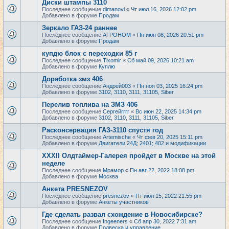
Диски штампы 3110
Последнее сообщение
dimanovi
«
Чт июл 16, 2026 12:02 pm
Добавлено в форуме
Продам
Зеркало ГАЗ-24 раннее
Последнее сообщение
АГРОНОМ
«
Пн июн 08, 2026 20:51 pm
Добавлено в форуме
Продам
купдю блок с переходки 85 г
Последнее сообщение
Tixomir
«
Сб май 09, 2026 10:21 am
Добавлено в форуме
Куплю
Доработка змз 406
Последнее сообщение
Андрей003
«
Пн ноя 03, 2025 16:24 pm
Добавлено в форуме
3102, 3110, 3111, 31105, Siber
Перелив топлива на ЗМЗ 406
Последнее сообщение
Сергейrrrr
«
Вс июн 22, 2025 14:34 pm
Добавлено в форуме
3102, 3110, 3111, 31105, Siber
Расконсервация ГАЗ-3110 спустя год
Последнее сообщение
Artemische
«
Чт фев 20, 2025 15:11 pm
Добавлено в форуме
Двигатели 24Д; 2401; 402 и модификации
XXXII Олдтаймер-Галерея пройдет в Москве на этой
неделе
Последнее сообщение
Мрамор
«
Пн авг 22, 2022 18:08 pm
Добавлено в форуме
Москва
Анкета PRESNEZOV
Последнее сообщение
presnezov
«
Пт июл 15, 2022 21:55 pm
Добавлено в форуме
Анкеты участников
Где сделать развал схождение в Новосибирске?
Последнее сообщение
Ingeeners
«
Сб апр 30, 2022 7:31 am
Добавлено в форуме
Подвеска и управление