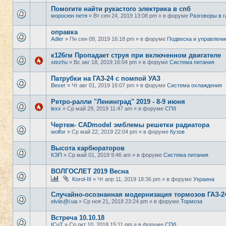
Помогите найти рукастого электрика в спб
моросюн петя
» Вт сен 24, 2019 13:08 pm » в форуме
Разговоры в 
оправка
Adler
» Пн сен 09, 2019 16:18 pm » в форуме
Подвеска и управлени
к126гм Пропадает струя при включенном двигателе
stezhu
» Вс авг 18, 2019 16:04 pm » в форуме
Система питания
Патрубки на ГАЗ-24 с помпой УАЗ
Bexer
» Чт авг 01, 2019 16:07 pm » в форуме
Система охлаждения
Ретро-ралли "Ленинград" 2019 - 8-9 июня
lexx
» Ср май 29, 2019 11:47 am » в форуме
СПб
Чертеж- CADmodel эмблемы решетки радиатора
wolfor
» Ср май 22, 2019 22:04 pm » в форуме
Кузов
Высота карбюраторов
КЭП
» Ср май 01, 2019 9:46 am » в форуме
Система питания
ВОЛГОСЛЕТ 2019 Весна
Korol-III
» Чт апр 11, 2019 18:36 pm » в форуме
Украина
Случайно-осознанная модернизация тормозов ГАЗ-2
elviis@i.ua
» Ср ноя 21, 2018 23:24 pm » в форуме
Тормоза
Встреча 10.10.18
ICuT
» Ср окт 10, 2018 15:11 pm » в форуме
СПб