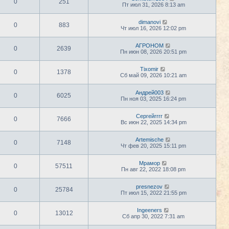
0
251
Пт июл 31, 2026 8:13 am
dimanovi
0
883
Чт июл 16, 2026 12:02 pm
АГРОНОМ
0
2639
Пн июн 08, 2026 20:51 pm
Tixomir
0
1378
Сб май 09, 2026 10:21 am
Андрей003
0
6025
Пн ноя 03, 2025 16:24 pm
Сергейrrrr
0
7666
Вс июн 22, 2025 14:34 pm
Artemische
0
7148
Чт фев 20, 2025 15:11 pm
Мрамор
0
57511
Пн авг 22, 2022 18:08 pm
presnezov
0
25784
Пт июл 15, 2022 21:55 pm
Ingeeners
0
13012
Сб апр 30, 2022 7:31 am