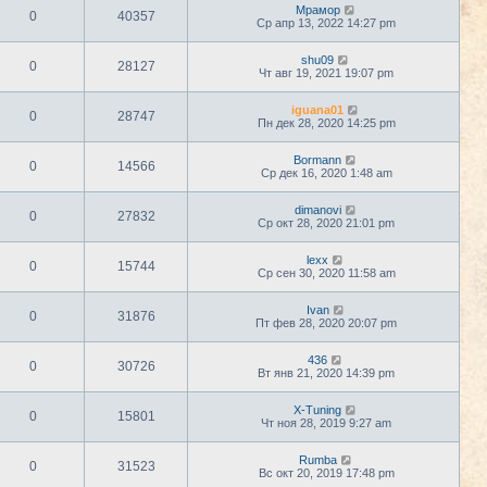
Мрамор
0
40357
Ср апр 13, 2022 14:27 pm
shu09
0
28127
Чт авг 19, 2021 19:07 pm
iguana01
0
28747
Пн дек 28, 2020 14:25 pm
Bormann
0
14566
Ср дек 16, 2020 1:48 am
dimanovi
0
27832
Ср окт 28, 2020 21:01 pm
lexx
0
15744
Ср сен 30, 2020 11:58 am
Ivan
0
31876
Пт фев 28, 2020 20:07 pm
436
0
30726
Вт янв 21, 2020 14:39 pm
X-Tuning
0
15801
Чт ноя 28, 2019 9:27 am
Rumba
0
31523
Вс окт 20, 2019 17:48 pm