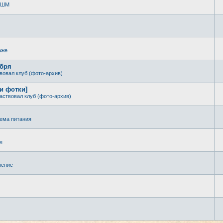
 КШМ
аже
ября
вовал клуб (фото-архив)
 и фотки]
аствовал клуб (фото-архив)
ема питания
я
ление