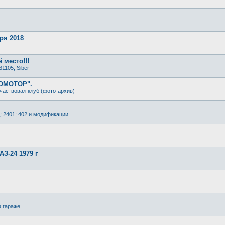
ря 2018
 место!!!
31105, Siber
РОМОТОР".
частвовал клуб (фото-архив)
; 2401; 402 и модификации
З-24 1979 г
в гараже