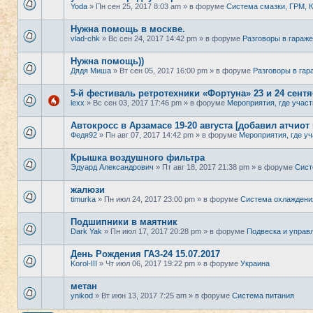
Yoda
» Пн сен 25, 2017 8:03 am » в форуме
Система смазки, ГРМ,
Нужна помощь в москве.
vlad-chk
» Вс сен 24, 2017 14:42 pm » в форуме
Разговоры в гараже
Нужна помощь))
Дядя Миша
» Вт сен 05, 2017 16:00 pm » в форуме
Разговоры в гар
5-й фестиваль ретротехники «Фортуна» 23 и 24 сент
lexx
» Вс сен 03, 2017 17:46 pm » в форуме
Мероприятия, где участ
Автокросс в Арзамасе 19-20 августа [добавил атчиот
Федя92
» Пн авг 07, 2017 14:42 pm » в форуме
Мероприятия, где уч
Крышка воздушного фильтра
Эдуард Александрович
» Пт авг 18, 2017 21:38 pm » в форуме
Сист
жалюзи
timurka
» Пн июл 24, 2017 23:00 pm » в форуме
Система охлаждени
Подшипники в маятник
Dark Yak
» Пн июл 17, 2017 20:28 pm » в форуме
Подвеска и управ
День Рождения ГАЗ-24 15.07.2017
Korol-III
» Чт июл 06, 2017 19:22 pm » в форуме
Украина
метан
ynikod
» Вт июн 13, 2017 7:25 am » в форуме
Система питания