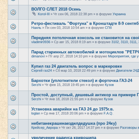
ВОЛГО СЛЕТ 2018 Осень
Korol-III
» Чт сен 06, 2018 22:38 pm » в форуме
Украина
Ретро-фестиваль "Фортуна" в Кронштадте 8-9 сентяб
Наиль
» Пн сен 03, 2018 10:54 am » в форуме
СПб
Передняя потолочная консоль не становится на своё
vladimir0936
» Ср авг 15, 2018 8:19 am » в форуме
3102, 3110, 3111, 
Парад старинных автомобилей и мотоциклов "РЕТ
dimanovi
» Пт апр 27, 2018 14:10 pm » в форуме
Мероприятия, где у
Купил газ 24 двигатель вопрос в маркеровке
Сергей газ24
» Сб мар 10, 2018 22:49 pm » в форуме
Двигатели 24Д
Бархотки (уплотнители стекол) и форточка ГАЗ-24
Serzhi
» Чт фев 15, 2018 19:45 pm » в форуме
Кузов
Простой, доступный, дешевый антикор на примере ГА
Serzhi
» Чт янв 18, 2018 21:55 pm » в форуме
Кузов
Установка аварийки на ГАЗ 24 до 1975г.в.
loglan
» Ср янв 17, 2018 20:06 pm » в форуме
F.A.Q.
небитанекрашенаездилдедушка (про 24ку)
Крейсер_Аврора
» Чт окт 26, 2017 14:37 pm » в форуме
Разговоры 
увеличение радиуса кривошипа