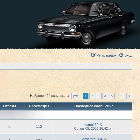
Регистрация
Вход
Страница
1
из
9
1
2
3
4
5
9
Найдено 424 результата
След.
…
Ответы
Просмотры
Последнее сообщение
nemo210
0
112
Ср авг 05, 2026 16:42 pm
Semistorr1984