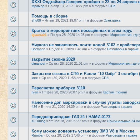
XXXI Олдтаймер-Галерея пройдет с 22 по 24 апреля 
Мрамор
» Ср апр 13, 2022 14:27 pm » в форуме
СПб
Помощь в сборке
shu09
» Чт авг 19, 2021 19:07 pm » в форуме
Электрика
Кратко о мероприятиях посещённых в этом году.
iguana01
» Пн дек 28, 2020 14:25 pm » в форуме
Мероприятия, где 
Ниукого не завалялось почти новой 3102 с крайсле
Bormann
» Ср дек 16, 2020 1:48 am » в форуме
Разговоры в гараже
закрытие сезона 2020
dimanovi
» Ср окт 28, 2020 21:01 pm » в форуме
Мероприятия, где у
Закрытие сезона в СПб и Ралли "10 Озёр" 3 октября 
lexx
» Ср сен 30, 2020 11:58 am » в форуме
СПб
Пересветка приборки 3110
Ivan
» Пт фев 28, 2020 20:07 pm » в форуме
Кастом, тюнинг
Нанесение доп маркировки в случае утраты заводск
436
» Вт янв 21, 2020 14:39 pm » в форуме
Разговоры в гараже
Переднеприводная ГАЗ 24 / НАМИ-0173
X-Tuning
» Чт ноя 28, 2019 9:27 am » в форуме
Оригинальные 24-ки
Кому можно доверить установку ЗМЗ V8 в Москве.
Rumba
» Вс окт 20, 2019 17:48 pm » в форуме
Разговоры в гараже