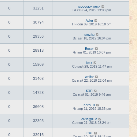
моросюн петя
0
31251
Вт сен 24, 2019 13:08 pm
Adler
0
30794
Пн сен 09, 2019 16:18 pm
stezhu
0
29356
Вс авг 18, 2019 16:04 pm
Bexer
0
28913
Чт авг 01, 2019 16:07 pm
lexx
0
15809
Ср май 29, 2019 11:47 am
wolfor
0
31403
Ср май 22, 2019 22:04 pm
КЭП
0
14723
Ср май 01, 2019 9:46 am
Korol-III
0
36608
Чт апр 11, 2019 18:36 pm
elviis@i.ua
0
32393
Ср ноя 21, 2018 23:24 pm
ICuT
0
33916
Ср окт 10, 2018 15:11 pm