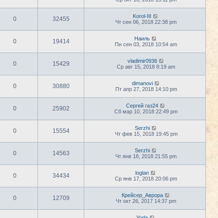
Korol-III
0
32455
Чт сен 06, 2018 22:38 pm
Наиль
0
19414
Пн сен 03, 2018 10:54 am
vladimir0936
0
15429
Ср авг 15, 2018 8:19 am
dimanovi
0
30880
Пт апр 27, 2018 14:10 pm
Сергей газ24
0
25902
Сб мар 10, 2018 22:49 pm
Serzhi
0
15554
Чт фев 15, 2018 19:45 pm
Serzhi
0
14563
Чт янв 18, 2018 21:55 pm
loglan
0
34434
Ср янв 17, 2018 20:06 pm
Крейсер_Аврора
0
12709
Чт окт 26, 2017 14:37 pm
Yoda