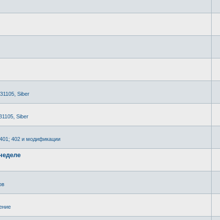
 31105, Siber
31105, Siber
2401; 402 и модификации
неделе
ов
ение