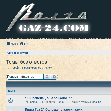
Меню
FAQ
Список форумов
Темы без ответов
Перейти к расширенному поиску
Поиск
Расширенный поиск
Т
Темы
ЧЕй пепелац в Зябликово ??
nemo210
» Ср авг 05, 2026 16:42 pm » в форуме
Москва
Книга Газ 24,большая.с картинками.