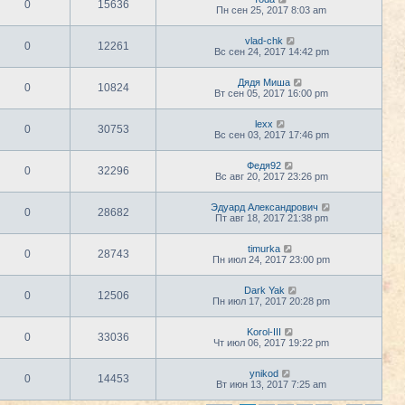
0
15636
Пн сен 25, 2017 8:03 am
vlad-chk
0
12261
Вс сен 24, 2017 14:42 pm
Дядя Миша
0
10824
Вт сен 05, 2017 16:00 pm
lexx
0
30753
Вс сен 03, 2017 17:46 pm
Федя92
0
32296
Вс авг 20, 2017 23:26 pm
Эдуард Александрович
0
28682
Пт авг 18, 2017 21:38 pm
timurka
0
28743
Пн июл 24, 2017 23:00 pm
Dark Yak
0
12506
Пн июл 17, 2017 20:28 pm
Korol-III
0
33036
Чт июл 06, 2017 19:22 pm
ynikod
0
14453
Вт июн 13, 2017 7:25 am