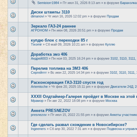
Semistorr1984
» Пт июл 31, 2026 8:13 am » в форуме
Барахолка
Диски штампы 3110
dimanovi
» Чт июл 16, 2026 12:02 pm » в форуме
Продам
Зеркало ГАЗ-24 раннее
АГРОНОМ
» Пн июн 08, 2026 20:51 pm » в форуме
Продам
купдю блок с переходки 85 г
Tixomir
» Сб май 09, 2026 10:21 am » в форуме
Куплю
Доработка змз 406
Андрей003
» Пн ноя 03, 2025 16:24 pm » в форуме
3102, 3110, 3111,
Перелив топлива на ЗМЗ 406
Сергейrrrr
» Вс июн 22, 2025 14:34 pm » в форуме
3102, 3110, 3111, 
Расконсервация ГАЗ-3110 спустя год
Artemische
» Чт фев 20, 2025 15:11 pm » в форуме
Двигатели 24Д; 
XXXII Олдтаймер-Галерея пройдет в Москве на этой 
Мрамор
» Пн авг 22, 2022 18:08 pm » в форуме
Москва
Анкета PRESNEZOV
presnezov
» Пт июл 15, 2022 21:55 pm » в форуме
Анкеты участник
Где сделать развал схождение в Новосибирске?
Ingeeners
» Сб апр 30, 2022 7:31 am » в форуме
Подвеска и управл