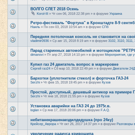
ВОЛГО СЛЕТ 2018 Осень
Korol-III
» Чт сен 06, 2018 22:38 pm » в форуме
Украина
Ретро-фестиваль "Фортуна" в Кронштадте 8-9 сентяб
Наиль
» Пн сен 03, 2018 10:54 am » в форуме
СПб
Передняя потолочная консоль не становится на своё
vladimir0936
» Ср авг 15, 2018 8:19 am » в форуме
3102, 3110, 3111, 
Парад старинных автомобилей и мотоциклов "РЕТ
dimanovi
» Пт апр 27, 2018 14:10 pm » в форуме
Мероприятия, где у
Купил газ 24 двигатель вопрос в маркеровке
Сергей газ24
» Сб мар 10, 2018 22:49 pm » в форуме
Двигатели 24Д
Бархотки (уплотнители стекол) и форточка ГАЗ-24
Serzhi
» Чт фев 15, 2018 19:45 pm » в форуме
Кузов
Простой, доступный, дешевый антикор на примере ГА
Serzhi
» Чт янв 18, 2018 21:55 pm » в форуме
Кузов
Установка аварийки на ГАЗ 24 до 1975г.в.
loglan
» Ср янв 17, 2018 20:06 pm » в форуме
F.A.Q.
небитанекрашенаездилдедушка (про 24ку)
Крейсер_Аврора
» Чт окт 26, 2017 14:37 pm » в форуме
Разговоры 
увеличение радиуса кривошипа