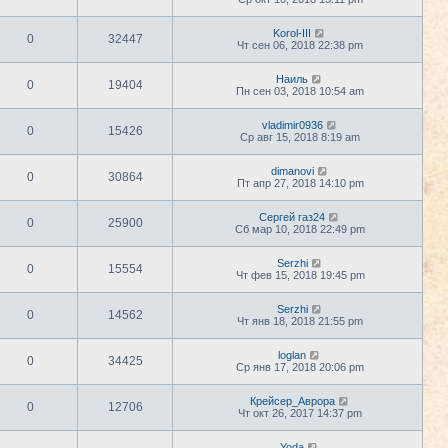
Korol-III
0
32447
Чт сен 06, 2018 22:38 pm
Наиль
0
19404
Пн сен 03, 2018 10:54 am
vladimir0936
0
15426
Ср авг 15, 2018 8:19 am
dimanovi
0
30864
Пт апр 27, 2018 14:10 pm
Сергей газ24
0
25900
Сб мар 10, 2018 22:49 pm
Serzhi
0
15554
Чт фев 15, 2018 19:45 pm
Serzhi
0
14562
Чт янв 18, 2018 21:55 pm
loglan
0
34425
Ср янв 17, 2018 20:06 pm
Крейсер_Аврора
0
12706
Чт окт 26, 2017 14:37 pm
Yoda