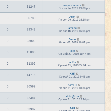
моросюн петя
0
31247
Вт сен 24, 2019 13:08 pm
Adler
0
30780
Пн сен 09, 2019 16:18 pm
stezhu
0
29343
Вс авг 18, 2019 16:04 pm
Bexer
0
28902
Чт авг 01, 2019 16:07 pm
lexx
0
15800
Ср май 29, 2019 11:47 am
wolfor
0
31395
Ср май 22, 2019 22:04 pm
КЭП
0
14716
Ср май 01, 2019 9:46 am
Korol-III
0
36599
Чт апр 11, 2019 18:36 pm
elviis@i.ua
0
32387
Ср ноя 21, 2018 23:24 pm
ICuT
0
33902
Ср окт 10, 2018 15:11 pm