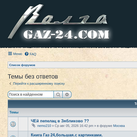
Меню
FAQ
Список форумов
Темы без ответов
Перейти к расширенному поиску
Поиск
Расширенный поиск
Т
Темы
ЧЕй пепелац в Зябликово ??
nemo210
» Ср авг 05, 2026 16:42 pm » в форуме
Москва
Книга Газ 24,большая.с картинками.