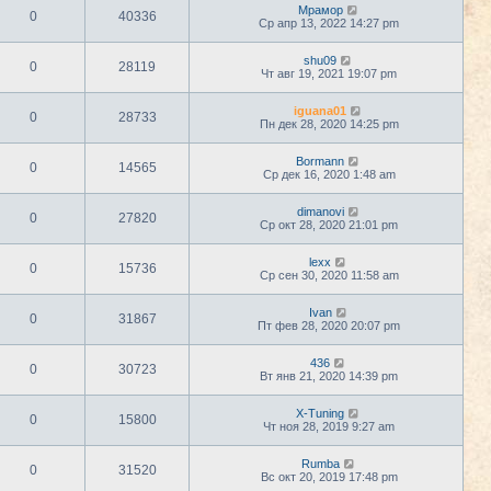
Мрамор
0
40336
Ср апр 13, 2022 14:27 pm
shu09
0
28119
Чт авг 19, 2021 19:07 pm
iguana01
0
28733
Пн дек 28, 2020 14:25 pm
Bormann
0
14565
Ср дек 16, 2020 1:48 am
dimanovi
0
27820
Ср окт 28, 2020 21:01 pm
lexx
0
15736
Ср сен 30, 2020 11:58 am
Ivan
0
31867
Пт фев 28, 2020 20:07 pm
436
0
30723
Вт янв 21, 2020 14:39 pm
X-Tuning
0
15800
Чт ноя 28, 2019 9:27 am
Rumba
0
31520
Вс окт 20, 2019 17:48 pm