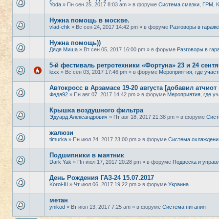
Yoda
» Пн сен 25, 2017 8:03 am » в форуме
Система смазки, ГРМ,
Нужна помощь в москве.
vlad-chk
» Вс сен 24, 2017 14:42 pm » в форуме
Разговоры в гараже
Нужна помощь))
Дядя Миша
» Вт сен 05, 2017 16:00 pm » в форуме
Разговоры в гар
5-й фестиваль ретротехники «Фортуна» 23 и 24 сент
lexx
» Вс сен 03, 2017 17:46 pm » в форуме
Мероприятия, где участ
Автокросс в Арзамасе 19-20 августа [добавил атчиот
Федя92
» Пн авг 07, 2017 14:42 pm » в форуме
Мероприятия, где уч
Крышка воздушного фильтра
Эдуард Александрович
» Пт авг 18, 2017 21:38 pm » в форуме
Сист
жалюзи
timurka
» Пн июл 24, 2017 23:00 pm » в форуме
Система охлаждени
Подшипники в маятник
Dark Yak
» Пн июл 17, 2017 20:28 pm » в форуме
Подвеска и управ
День Рождения ГАЗ-24 15.07.2017
Korol-III
» Чт июл 06, 2017 19:22 pm » в форуме
Украина
метан
ynikod
» Вт июн 13, 2017 7:25 am » в форуме
Система питания