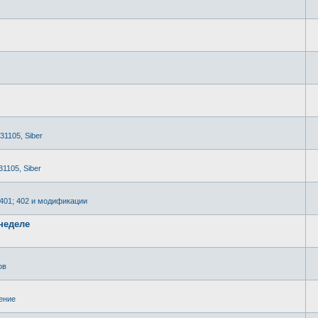
 31105, Siber
31105, Siber
2401; 402 и модификации
неделе
ов
ение