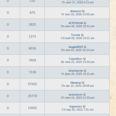
0
232
Пт июл 31, 2026 8:13 am
dimanovi
0
875
Чт июл 16, 2026 12:02 pm
АГРОНОМ
0
2625
Пн июн 08, 2026 20:51 pm
Tixomir
0
1373
Сб май 09, 2026 10:21 am
Андрей003
0
6016
Пн ноя 03, 2025 16:24 pm
Сергейrrrr
0
7659
Вс июн 22, 2025 14:34 pm
Artemische
0
7139
Чт фев 20, 2025 15:11 pm
Мрамор
0
57502
Пн авг 22, 2022 18:08 pm
presnezov
0
25770
Пт июл 15, 2022 21:55 pm
Ingeeners
0
13002
Сб апр 30, 2022 7:31 am