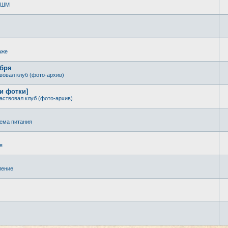
 КШМ
аже
ября
вовал клуб (фото-архив)
 и фотки]
аствовал клуб (фото-архив)
ема питания
я
ление