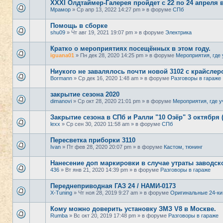
XXXI Олдтаймер-Галерея пройдет с 22 по 24 апреля 
Мрамор
» Ср апр 13, 2022 14:27 pm » в форуме
СПб
Помощь в сборке
shu09
» Чт авг 19, 2021 19:07 pm » в форуме
Электрика
Кратко о мероприятиях посещённых в этом году.
iguana01
» Пн дек 28, 2020 14:25 pm » в форуме
Мероприятия, где 
Ниукого не завалялось почти новой 3102 с крайсле
Bormann
» Ср дек 16, 2020 1:48 am » в форуме
Разговоры в гараже
закрытие сезона 2020
dimanovi
» Ср окт 28, 2020 21:01 pm » в форуме
Мероприятия, где у
Закрытие сезона в СПб и Ралли "10 Озёр" 3 октября 
lexx
» Ср сен 30, 2020 11:58 am » в форуме
СПб
Пересветка приборки 3110
Ivan
» Пт фев 28, 2020 20:07 pm » в форуме
Кастом, тюнинг
Нанесение доп маркировки в случае утраты заводск
436
» Вт янв 21, 2020 14:39 pm » в форуме
Разговоры в гараже
Переднеприводная ГАЗ 24 / НАМИ-0173
X-Tuning
» Чт ноя 28, 2019 9:27 am » в форуме
Оригинальные 24-ки
Кому можно доверить установку ЗМЗ V8 в Москве.
Rumba
» Вс окт 20, 2019 17:48 pm » в форуме
Разговоры в гараже