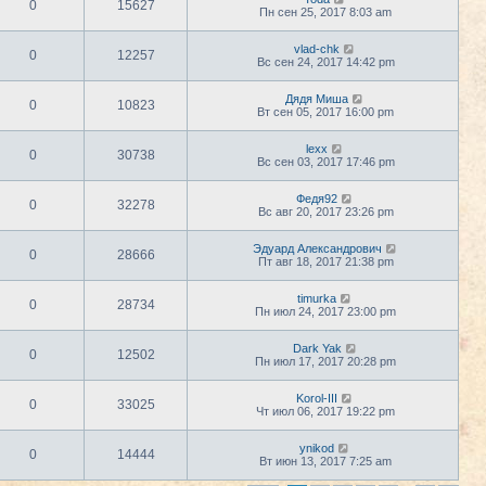
0
15627
Пн сен 25, 2017 8:03 am
vlad-chk
0
12257
Вс сен 24, 2017 14:42 pm
Дядя Миша
0
10823
Вт сен 05, 2017 16:00 pm
lexx
0
30738
Вс сен 03, 2017 17:46 pm
Федя92
0
32278
Вс авг 20, 2017 23:26 pm
Эдуард Александрович
0
28666
Пт авг 18, 2017 21:38 pm
timurka
0
28734
Пн июл 24, 2017 23:00 pm
Dark Yak
0
12502
Пн июл 17, 2017 20:28 pm
Korol-III
0
33025
Чт июл 06, 2017 19:22 pm
ynikod
0
14444
Вт июн 13, 2017 7:25 am