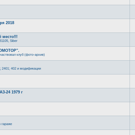
ря 2018
 место!!!
31105, Siber
РОМОТОР".
частвовал клуб (фото-архив)
; 2401; 402 и модификации
З-24 1979 г
в гараже