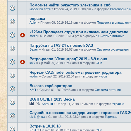
Помогите найти рукастого электрика в спб
моросюн петя
» Вт сен 24, 2019 13:08 pm » в форуме
Разговоры в 
оправка
Adler
» Пн сен 09, 2019 16:18 pm » в форуме
Подвеска и управлени
к126гм Пропадает струя при включенном двигателе
stezhu
» Вс авг 18, 2019 16:04 pm » в форуме
Система питания
Патрубки на ГАЗ-24 с помпой УАЗ
Bexer
» Чт авг 01, 2019 16:07 pm » в форуме
Система охлаждения
Ретро-ралли "Ленинград" 2019 - 8-9 июня
lexx
» Ср май 29, 2019 11:47 am » в форуме
СПб
Чертеж- CADmodel эмблемы решетки радиатора
wolfor
» Ср май 22, 2019 22:04 pm » в форуме
Кузов
Высота карбюраторов
КЭП
» Ср май 01, 2019 9:46 am » в форуме
Система питания
ВОЛГОСЛЕТ 2019 Весна
Korol-III
» Чт апр 11, 2019 18:36 pm » в форуме
Украина
Случайно-осознанная модернизация тормозов ГАЗ-2
elviis@i.ua
» Ср ноя 21, 2018 23:24 pm » в форуме
Тормоза
Встреча 10.10.18
ICuT
» Ср окт 10, 2018 15:11 pm » в форуме
СПб