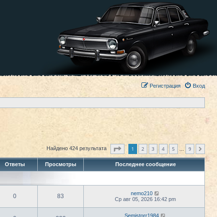
Регистрация
Вход
Страница
1
из
9
1
2
3
4
5
9
Найдено 424 результата
След.
…
Ответы
Просмотры
Последнее сообщение
nemo210
0
83
Ср авг 05, 2026 16:42 pm
Semistorr1984