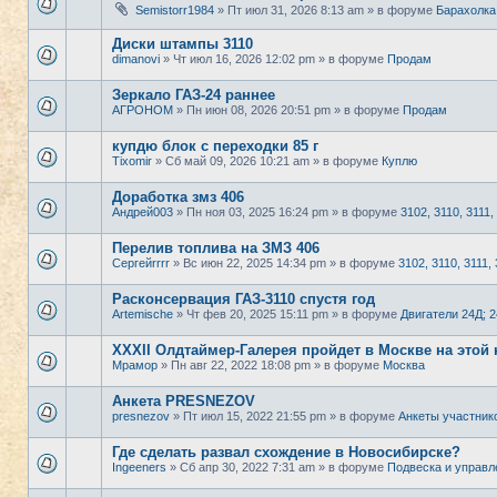
Semistorr1984
» Пт июл 31, 2026 8:13 am » в форуме
Барахолка
Диски штампы 3110
dimanovi
» Чт июл 16, 2026 12:02 pm » в форуме
Продам
Зеркало ГАЗ-24 раннее
АГРОНОМ
» Пн июн 08, 2026 20:51 pm » в форуме
Продам
купдю блок с переходки 85 г
Tixomir
» Сб май 09, 2026 10:21 am » в форуме
Куплю
Доработка змз 406
Андрей003
» Пн ноя 03, 2025 16:24 pm » в форуме
3102, 3110, 3111,
Перелив топлива на ЗМЗ 406
Сергейrrrr
» Вс июн 22, 2025 14:34 pm » в форуме
3102, 3110, 3111, 
Расконсервация ГАЗ-3110 спустя год
Artemische
» Чт фев 20, 2025 15:11 pm » в форуме
Двигатели 24Д; 
XXXII Олдтаймер-Галерея пройдет в Москве на этой 
Мрамор
» Пн авг 22, 2022 18:08 pm » в форуме
Москва
Анкета PRESNEZOV
presnezov
» Пт июл 15, 2022 21:55 pm » в форуме
Анкеты участник
Где сделать развал схождение в Новосибирске?
Ingeeners
» Сб апр 30, 2022 7:31 am » в форуме
Подвеска и управл