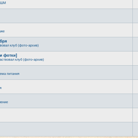
 КШМ
аже
ября
вовал клуб (фото-архив)
 и фотки]
аствовал клуб (фото-архив)
ема питания
я
ление