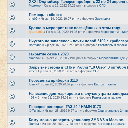
XXXI Олдтаймер-Галерея пройдет с 22 по 24 апреля 
Мрамор
» Ср апр 13, 2022 14:27 pm » в форуме
СПб
Помощь в сборке
shu09
» Чт авг 19, 2021 19:07 pm » в форуме
Электрика
Кратко о мероприятиях посещённых в этом году.
iguana01
» Пн дек 28, 2020 14:25 pm » в форуме
Мероприятия, где 
Ниукого не завалялось почти новой 3102 с крайсле
Bormann
» Ср дек 16, 2020 1:48 am » в форуме
Разговоры в гараже
закрытие сезона 2020
dimanovi
» Ср окт 28, 2020 21:01 pm » в форуме
Мероприятия, где у
Закрытие сезона в СПб и Ралли "10 Озёр" 3 октября 
lexx
» Ср сен 30, 2020 11:58 am » в форуме
СПб
Пересветка приборки 3110
Ivan
» Пт фев 28, 2020 20:07 pm » в форуме
Кастом, тюнинг
Нанесение доп маркировки в случае утраты заводск
436
» Вт янв 21, 2020 14:39 pm » в форуме
Разговоры в гараже
Переднеприводная ГАЗ 24 / НАМИ-0173
X-Tuning
» Чт ноя 28, 2019 9:27 am » в форуме
Оригинальные 24-ки
Кому можно доверить установку ЗМЗ V8 в Москве.
Rumba
» Вс окт 20, 2019 17:48 pm » в форуме
Разговоры в гараже