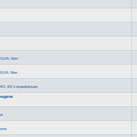
 31105, Siber
31105, Siber
2401; 402 и модификации
неделе
ов
ение