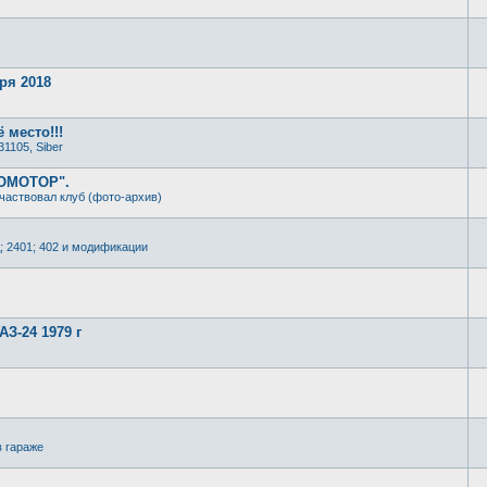
ря 2018
 место!!!
31105, Siber
РОМОТОР".
частвовал клуб (фото-архив)
; 2401; 402 и модификации
З-24 1979 г
в гараже