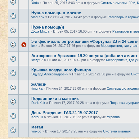
Yoda
» Пн сен 25, 2017 8:03 am » в форуме
Система смазки, ГРМ,
Нужна помощь в москве.
vlad-chk
» Вс сен 24, 2017 14:42 pm » в форуме
Разговоры в гараже
Нужна помощь))
Дядя Миша
» Вт сен 05, 2017 16:00 pm » в форуме
Разговоры в гар
5-й фестиваль ретротехники «Фортуна» 23 и 24 сент
lexx
» Вс сен 03, 2017 17:46 pm » в форуме
Мероприятия, где участ
Автокросс в Арзамасе 19-20 августа [добавил атчиот
Федя92
» Пн авг 07, 2017 14:42 pm » в форуме
Мероприятия, где уч
Крышка воздушного фильтра
Эдуард Александрович
» Пт авг 18, 2017 21:38 pm » в форуме
Сист
жалюзи
timurka
» Пн июл 24, 2017 23:00 pm » в форуме
Система охлаждени
Подшипники в маятник
Dark Yak
» Пн июл 17, 2017 20:28 pm » в форуме
Подвеска и управ
День Рождения ГАЗ-24 15.07.2017
Korol-III
» Чт июл 06, 2017 19:22 pm » в форуме
Украина
метан
ynikod
» Вт июн 13, 2017 7:25 am » в форуме
Система питания