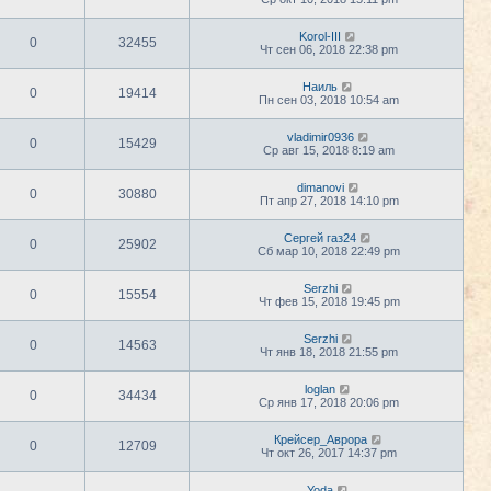
Korol-III
0
32455
Чт сен 06, 2018 22:38 pm
Наиль
0
19414
Пн сен 03, 2018 10:54 am
vladimir0936
0
15429
Ср авг 15, 2018 8:19 am
dimanovi
0
30880
Пт апр 27, 2018 14:10 pm
Сергей газ24
0
25902
Сб мар 10, 2018 22:49 pm
Serzhi
0
15554
Чт фев 15, 2018 19:45 pm
Serzhi
0
14563
Чт янв 18, 2018 21:55 pm
loglan
0
34434
Ср янв 17, 2018 20:06 pm
Крейсер_Аврора
0
12709
Чт окт 26, 2017 14:37 pm
Yoda