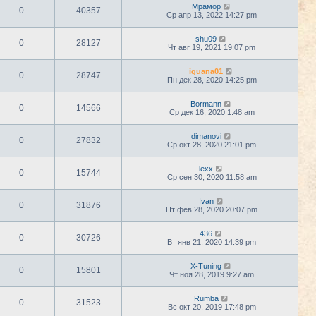
Мрамор
0
40357
Ср апр 13, 2022 14:27 pm
shu09
0
28127
Чт авг 19, 2021 19:07 pm
iguana01
0
28747
Пн дек 28, 2020 14:25 pm
Bormann
0
14566
Ср дек 16, 2020 1:48 am
dimanovi
0
27832
Ср окт 28, 2020 21:01 pm
lexx
0
15744
Ср сен 30, 2020 11:58 am
Ivan
0
31876
Пт фев 28, 2020 20:07 pm
436
0
30726
Вт янв 21, 2020 14:39 pm
X-Tuning
0
15801
Чт ноя 28, 2019 9:27 am
Rumba
0
31523
Вс окт 20, 2019 17:48 pm