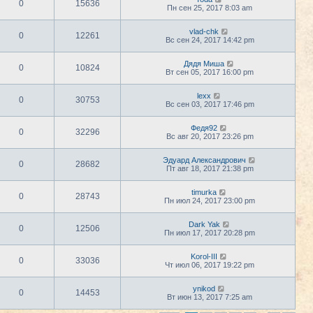
0
15636
Пн сен 25, 2017 8:03 am
vlad-chk
0
12261
Вс сен 24, 2017 14:42 pm
Дядя Миша
0
10824
Вт сен 05, 2017 16:00 pm
lexx
0
30753
Вс сен 03, 2017 17:46 pm
Федя92
0
32296
Вс авг 20, 2017 23:26 pm
Эдуард Александрович
0
28682
Пт авг 18, 2017 21:38 pm
timurka
0
28743
Пн июл 24, 2017 23:00 pm
Dark Yak
0
12506
Пн июл 17, 2017 20:28 pm
Korol-III
0
33036
Чт июл 06, 2017 19:22 pm
ynikod
0
14453
Вт июн 13, 2017 7:25 am