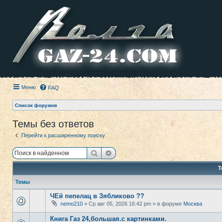
Меню
FAQ
Список форумов
Темы без ответов
Перейти к расширенному поиску
Поиск
Расширенный поиск
Т
Темы
ЧЕй пепелац в Зябликово ??
nemo210
» Ср авг 05, 2026 16:42 pm » в форуме
Москва
Книга Газ 24,большая.с картинками.