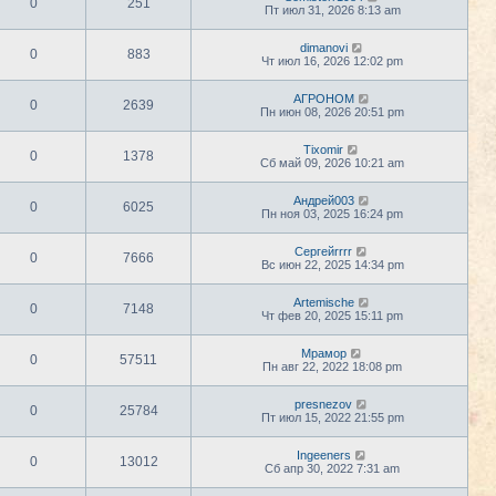
0
251
Пт июл 31, 2026 8:13 am
dimanovi
0
883
Чт июл 16, 2026 12:02 pm
АГРОНОМ
0
2639
Пн июн 08, 2026 20:51 pm
Tixomir
0
1378
Сб май 09, 2026 10:21 am
Андрей003
0
6025
Пн ноя 03, 2025 16:24 pm
Сергейrrrr
0
7666
Вс июн 22, 2025 14:34 pm
Artemische
0
7148
Чт фев 20, 2025 15:11 pm
Мрамор
0
57511
Пн авг 22, 2022 18:08 pm
presnezov
0
25784
Пт июл 15, 2022 21:55 pm
Ingeeners
0
13012
Сб апр 30, 2022 7:31 am