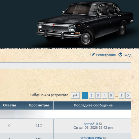
Регистрация
Вход
Страница
1
из
9
1
2
3
4
5
9
Найдено 424 результата
След.
…
Ответы
Просмотры
Последнее сообщение
nemo210
0
112
Ср авг 05, 2026 16:42 pm
Semistorr1984