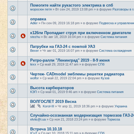
Помогите найти рукастого электрика в спб
моросюн петя
» Вт сен 24, 2019 13:08 pm » в форуме
Разговоры в 
оправка
Adler
» Пн сен 09, 2019 16:18 pm » в форуме
Подвеска и управлени
к126гм Пропадает струя при включенном двигателе
stezhu
» Вс авг 18, 2019 16:04 pm » в форуме
Система питания
Патрубки на ГАЗ-24 с помпой УАЗ
Bexer
» Чт авг 01, 2019 16:07 pm » в форуме
Система охлаждения
Ретро-ралли "Ленинград" 2019 - 8-9 июня
lexx
» Ср май 29, 2019 11:47 am » в форуме
СПб
Чертеж- CADmodel эмблемы решетки радиатора
wolfor
» Ср май 22, 2019 22:04 pm » в форуме
Кузов
Высота карбюраторов
КЭП
» Ср май 01, 2019 9:46 am » в форуме
Система питания
ВОЛГОСЛЕТ 2019 Весна
Korol-III
» Чт апр 11, 2019 18:36 pm » в форуме
Украина
Случайно-осознанная модернизация тормозов ГАЗ-2
elviis@i.ua
» Ср ноя 21, 2018 23:24 pm » в форуме
Тормоза
Встреча 10.10.18
ICuT
» Ср окт 10, 2018 15:11 pm » в форуме
СПб