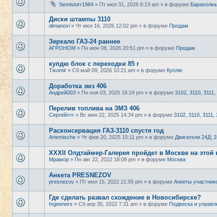
Semistorr1984
» Пт июл 31, 2026 8:13 am » в форуме
Барахолка
Диски штампы 3110
dimanovi
» Чт июл 16, 2026 12:02 pm » в форуме
Продам
Зеркало ГАЗ-24 раннее
АГРОНОМ
» Пн июн 08, 2026 20:51 pm » в форуме
Продам
купдю блок с переходки 85 г
Tixomir
» Сб май 09, 2026 10:21 am » в форуме
Куплю
Доработка змз 406
Андрей003
» Пн ноя 03, 2025 16:24 pm » в форуме
3102, 3110, 3111,
Перелив топлива на ЗМЗ 406
Сергейrrrr
» Вс июн 22, 2025 14:34 pm » в форуме
3102, 3110, 3111, 
Расконсервация ГАЗ-3110 спустя год
Artemische
» Чт фев 20, 2025 15:11 pm » в форуме
Двигатели 24Д; 
XXXII Олдтаймер-Галерея пройдет в Москве на этой 
Мрамор
» Пн авг 22, 2022 18:08 pm » в форуме
Москва
Анкета PRESNEZOV
presnezov
» Пт июл 15, 2022 21:55 pm » в форуме
Анкеты участник
Где сделать развал схождение в Новосибирске?
Ingeeners
» Сб апр 30, 2022 7:31 am » в форуме
Подвеска и управл