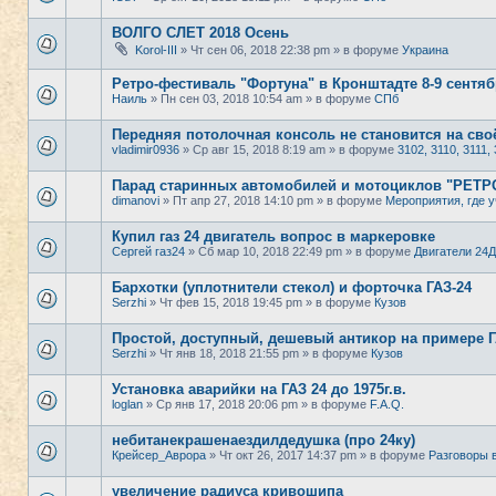
ВОЛГО СЛЕТ 2018 Осень
Korol-III
» Чт сен 06, 2018 22:38 pm » в форуме
Украина
Ретро-фестиваль "Фортуна" в Кронштадте 8-9 сентяб
Наиль
» Пн сен 03, 2018 10:54 am » в форуме
СПб
Передняя потолочная консоль не становится на своё
vladimir0936
» Ср авг 15, 2018 8:19 am » в форуме
3102, 3110, 3111, 
Парад старинных автомобилей и мотоциклов "РЕТ
dimanovi
» Пт апр 27, 2018 14:10 pm » в форуме
Мероприятия, где у
Купил газ 24 двигатель вопрос в маркеровке
Сергей газ24
» Сб мар 10, 2018 22:49 pm » в форуме
Двигатели 24Д
Бархотки (уплотнители стекол) и форточка ГАЗ-24
Serzhi
» Чт фев 15, 2018 19:45 pm » в форуме
Кузов
Простой, доступный, дешевый антикор на примере ГА
Serzhi
» Чт янв 18, 2018 21:55 pm » в форуме
Кузов
Установка аварийки на ГАЗ 24 до 1975г.в.
loglan
» Ср янв 17, 2018 20:06 pm » в форуме
F.A.Q.
небитанекрашенаездилдедушка (про 24ку)
Крейсер_Аврора
» Чт окт 26, 2017 14:37 pm » в форуме
Разговоры 
увеличение радиуса кривошипа