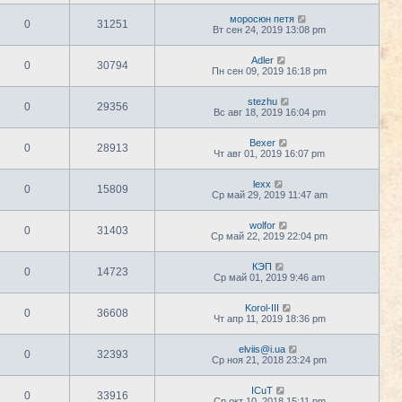
моросюн петя
0
31251
Вт сен 24, 2019 13:08 pm
Adler
0
30794
Пн сен 09, 2019 16:18 pm
stezhu
0
29356
Вс авг 18, 2019 16:04 pm
Bexer
0
28913
Чт авг 01, 2019 16:07 pm
lexx
0
15809
Ср май 29, 2019 11:47 am
wolfor
0
31403
Ср май 22, 2019 22:04 pm
КЭП
0
14723
Ср май 01, 2019 9:46 am
Korol-III
0
36608
Чт апр 11, 2019 18:36 pm
elviis@i.ua
0
32393
Ср ноя 21, 2018 23:24 pm
ICuT
0
33916
Ср окт 10, 2018 15:11 pm