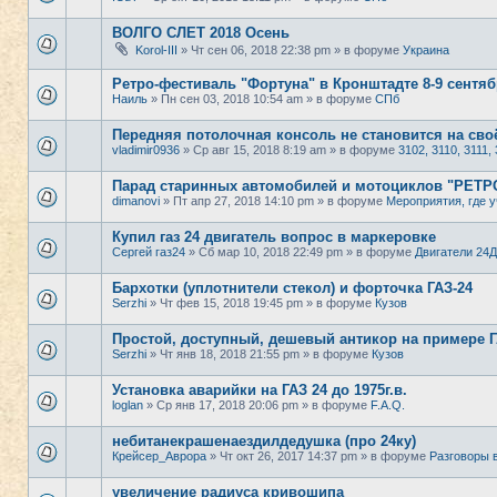
ВОЛГО СЛЕТ 2018 Осень
Korol-III
» Чт сен 06, 2018 22:38 pm » в форуме
Украина
Ретро-фестиваль "Фортуна" в Кронштадте 8-9 сентяб
Наиль
» Пн сен 03, 2018 10:54 am » в форуме
СПб
Передняя потолочная консоль не становится на своё
vladimir0936
» Ср авг 15, 2018 8:19 am » в форуме
3102, 3110, 3111, 
Парад старинных автомобилей и мотоциклов "РЕТ
dimanovi
» Пт апр 27, 2018 14:10 pm » в форуме
Мероприятия, где у
Купил газ 24 двигатель вопрос в маркеровке
Сергей газ24
» Сб мар 10, 2018 22:49 pm » в форуме
Двигатели 24Д
Бархотки (уплотнители стекол) и форточка ГАЗ-24
Serzhi
» Чт фев 15, 2018 19:45 pm » в форуме
Кузов
Простой, доступный, дешевый антикор на примере ГА
Serzhi
» Чт янв 18, 2018 21:55 pm » в форуме
Кузов
Установка аварийки на ГАЗ 24 до 1975г.в.
loglan
» Ср янв 17, 2018 20:06 pm » в форуме
F.A.Q.
небитанекрашенаездилдедушка (про 24ку)
Крейсер_Аврора
» Чт окт 26, 2017 14:37 pm » в форуме
Разговоры 
увеличение радиуса кривошипа