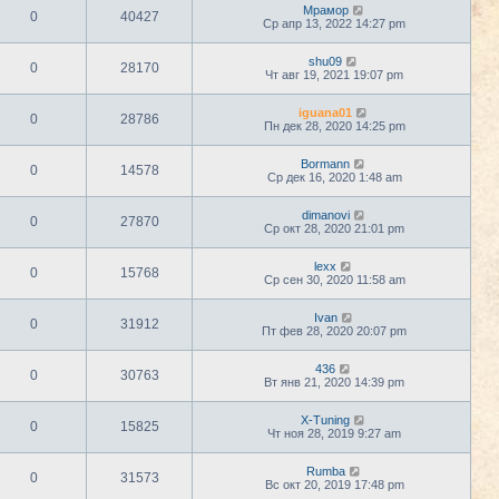
Мрамор
0
40427
Ср апр 13, 2022 14:27 pm
shu09
0
28170
Чт авг 19, 2021 19:07 pm
iguana01
0
28786
Пн дек 28, 2020 14:25 pm
Bormann
0
14578
Ср дек 16, 2020 1:48 am
dimanovi
0
27870
Ср окт 28, 2020 21:01 pm
lexx
0
15768
Ср сен 30, 2020 11:58 am
Ivan
0
31912
Пт фев 28, 2020 20:07 pm
436
0
30763
Вт янв 21, 2020 14:39 pm
X-Tuning
0
15825
Чт ноя 28, 2019 9:27 am
Rumba
0
31573
Вс окт 20, 2019 17:48 pm