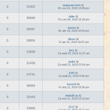
моросюн петя
0
31302
Вт сен 24, 2019 13:08 pm
Adler
0
30846
Пн сен 09, 2019 16:18 pm
stezhu
0
29397
Вс авг 18, 2019 16:04 pm
Bexer
0
28954
Чт авг 01, 2019 16:07 pm
lexx
0
15839
Ср май 29, 2019 11:47 am
wolfor
0
31438
Ср май 22, 2019 22:04 pm
КЭП
0
14741
Ср май 01, 2019 9:46 am
Korol-III
0
36664
Чт апр 11, 2019 18:36 pm
elviis@i.ua
0
32443
Ср ноя 21, 2018 23:24 pm
ICuT
0
33969
Ср окт 10, 2018 15:11 pm