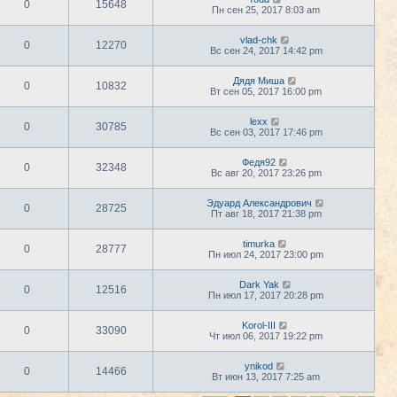
0
15648
Пн сен 25, 2017 8:03 am
vlad-chk
0
12270
Вс сен 24, 2017 14:42 pm
Дядя Миша
0
10832
Вт сен 05, 2017 16:00 pm
lexx
0
30785
Вс сен 03, 2017 17:46 pm
Федя92
0
32348
Вс авг 20, 2017 23:26 pm
Эдуард Александрович
0
28725
Пт авг 18, 2017 21:38 pm
timurka
0
28777
Пн июл 24, 2017 23:00 pm
Dark Yak
0
12516
Пн июл 17, 2017 20:28 pm
Korol-III
0
33090
Чт июл 06, 2017 19:22 pm
ynikod
0
14466
Вт июн 13, 2017 7:25 am