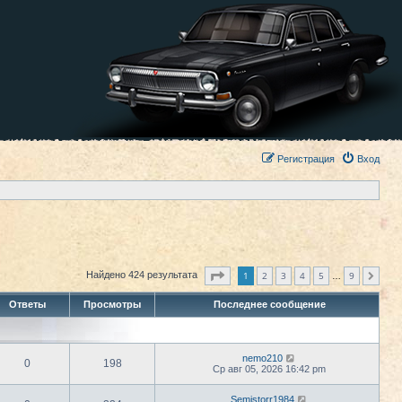
Регистрация
Вход
Страница
1
из
9
1
2
3
4
5
9
Найдено 424 результата
След.
…
Ответы
Просмотры
Последнее сообщение
nemo210
0
198
Ср авг 05, 2026 16:42 pm
Semistorr1984