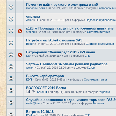
Помогите найти рукастого электрика в спб
моросюн петя
» Вт сен 24, 2019 13:08 pm » в форуме
Разговоры в 
оправка
Adler
» Пн сен 09, 2019 16:18 pm » в форуме
Подвеска и управлени
к126гм Пропадает струя при включенном двигателе
stezhu
» Вс авг 18, 2019 16:04 pm » в форуме
Система питания
Патрубки на ГАЗ-24 с помпой УАЗ
Bexer
» Чт авг 01, 2019 16:07 pm » в форуме
Система охлаждения
Ретро-ралли "Ленинград" 2019 - 8-9 июня
lexx
» Ср май 29, 2019 11:47 am » в форуме
СПб
Чертеж- CADmodel эмблемы решетки радиатора
wolfor
» Ср май 22, 2019 22:04 pm » в форуме
Кузов
Высота карбюраторов
КЭП
» Ср май 01, 2019 9:46 am » в форуме
Система питания
ВОЛГОСЛЕТ 2019 Весна
Korol-III
» Чт апр 11, 2019 18:36 pm » в форуме
Украина
Случайно-осознанная модернизация тормозов ГАЗ-2
elviis@i.ua
» Ср ноя 21, 2018 23:24 pm » в форуме
Тормоза
Встреча 10.10.18
ICuT
» Ср окт 10, 2018 15:11 pm » в форуме
СПб