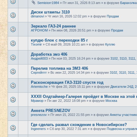
Semistorr1984
» Пт июл 31, 2026 8:13 am » в форуме
Барахолка
Диски штампы 3110
dimanovi
» Чт июл 16, 2026 12:02 pm » в форуме
Продам
Зеркало ГАЗ-24 раннее
АГРОНОМ
» Пн июн 08, 2026 20:51 pm » в форуме
Продам
купдю блок с переходки 85 г
Tixomir
» Сб май 09, 2026 10:21 am » в форуме
Куплю
Доработка змз 406
Андрей003
» Пн ноя 03, 2025 16:24 pm » в форуме
3102, 3110, 3111,
Перелив топлива на ЗМЗ 406
Сергейrrrr
» Вс июн 22, 2025 14:34 pm » в форуме
3102, 3110, 3111, 
Расконсервация ГАЗ-3110 спустя год
Artemische
» Чт фев 20, 2025 15:11 pm » в форуме
Двигатели 24Д; 
XXXII Олдтаймер-Галерея пройдет в Москве на этой 
Мрамор
» Пн авг 22, 2022 18:08 pm » в форуме
Москва
Анкета PRESNEZOV
presnezov
» Пт июл 15, 2022 21:55 pm » в форуме
Анкеты участник
Где сделать развал схождение в Новосибирске?
Ingeeners
» Сб апр 30, 2022 7:31 am » в форуме
Подвеска и управл