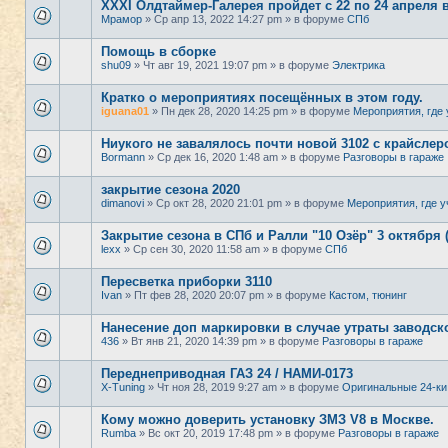
XXXI Олдтаймер-Галерея пройдет с 22 по 24 апреля 
Мрамор
» Ср апр 13, 2022 14:27 pm » в форуме
СПб
Помощь в сборке
shu09
» Чт авг 19, 2021 19:07 pm » в форуме
Электрика
Кратко о мероприятиях посещённых в этом году.
iguana01
» Пн дек 28, 2020 14:25 pm » в форуме
Мероприятия, где 
Ниукого не завалялось почти новой 3102 с крайсле
Bormann
» Ср дек 16, 2020 1:48 am » в форуме
Разговоры в гараже
закрытие сезона 2020
dimanovi
» Ср окт 28, 2020 21:01 pm » в форуме
Мероприятия, где у
Закрытие сезона в СПб и Ралли "10 Озёр" 3 октября 
lexx
» Ср сен 30, 2020 11:58 am » в форуме
СПб
Пересветка приборки 3110
Ivan
» Пт фев 28, 2020 20:07 pm » в форуме
Кастом, тюнинг
Нанесение доп маркировки в случае утраты заводск
436
» Вт янв 21, 2020 14:39 pm » в форуме
Разговоры в гараже
Переднеприводная ГАЗ 24 / НАМИ-0173
X-Tuning
» Чт ноя 28, 2019 9:27 am » в форуме
Оригинальные 24-ки
Кому можно доверить установку ЗМЗ V8 в Москве.
Rumba
» Вс окт 20, 2019 17:48 pm » в форуме
Разговоры в гараже