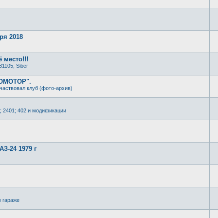
ря 2018
 место!!!
31105, Siber
РОМОТОР".
частвовал клуб (фото-архив)
; 2401; 402 и модификации
З-24 1979 г
в гараже