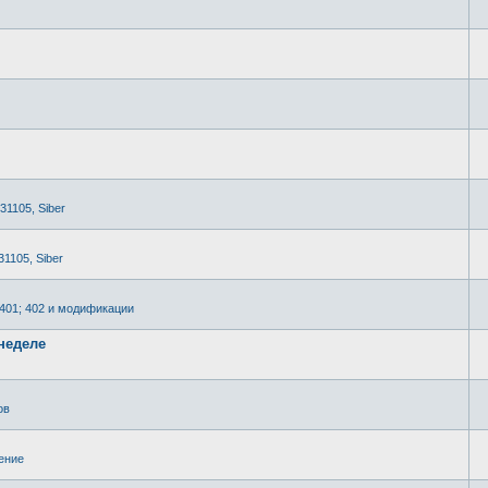
 31105, Siber
31105, Siber
2401; 402 и модификации
неделе
ов
ение