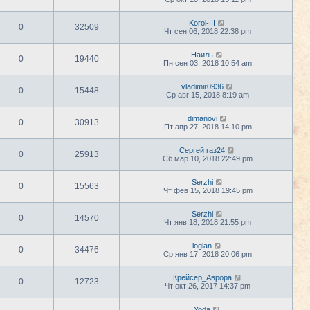
Korol-III
0
32509
Чт сен 06, 2018 22:38 pm
Наиль
0
19440
Пн сен 03, 2018 10:54 am
vladimir0936
0
15448
Ср авг 15, 2018 8:19 am
dimanovi
0
30913
Пт апр 27, 2018 14:10 pm
Сергей газ24
0
25913
Сб мар 10, 2018 22:49 pm
Serzhi
0
15563
Чт фев 15, 2018 19:45 pm
Serzhi
0
14570
Чт янв 18, 2018 21:55 pm
loglan
0
34476
Ср янв 17, 2018 20:06 pm
Крейсер_Аврора
0
12723
Чт окт 26, 2017 14:37 pm
Yoda