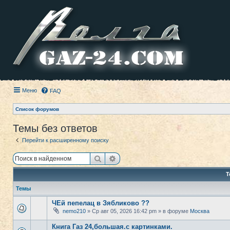
Меню
FAQ
Список форумов
Темы без ответов
Перейти к расширенному поиску
Поиск
Расширенный поиск
Т
Темы
ЧЕй пепелац в Зябликово ??
nemo210
» Ср авг 05, 2026 16:42 pm » в форуме
Москва
Книга Газ 24,большая.с картинками.