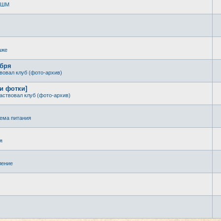
 КШМ
аже
ября
вовал клуб (фото-архив)
 и фотки]
аствовал клуб (фото-архив)
ема питания
я
ление