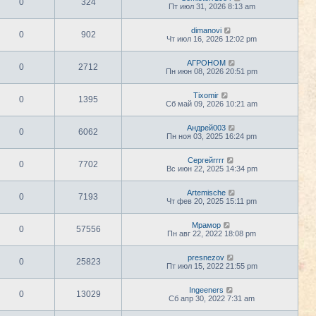
0
324
Пт июл 31, 2026 8:13 am
dimanovi
0
902
Чт июл 16, 2026 12:02 pm
АГРОНОМ
0
2712
Пн июн 08, 2026 20:51 pm
Tixomir
0
1395
Сб май 09, 2026 10:21 am
Андрей003
0
6062
Пн ноя 03, 2025 16:24 pm
Сергейrrrr
0
7702
Вс июн 22, 2025 14:34 pm
Artemische
0
7193
Чт фев 20, 2025 15:11 pm
Мрамор
0
57556
Пн авг 22, 2022 18:08 pm
presnezov
0
25823
Пт июл 15, 2022 21:55 pm
Ingeeners
0
13029
Сб апр 30, 2022 7:31 am