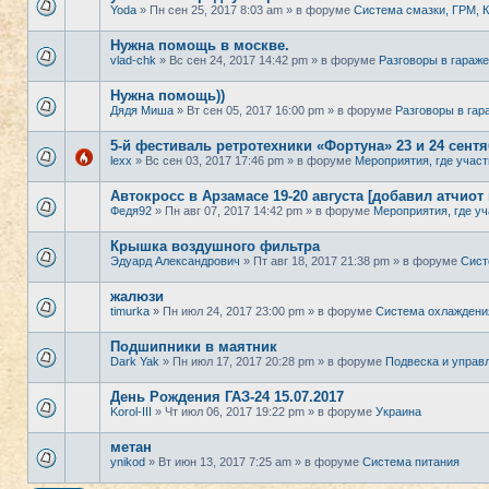
Yoda
» Пн сен 25, 2017 8:03 am » в форуме
Система смазки, ГРМ,
Нужна помощь в москве.
vlad-chk
» Вс сен 24, 2017 14:42 pm » в форуме
Разговоры в гараже
Нужна помощь))
Дядя Миша
» Вт сен 05, 2017 16:00 pm » в форуме
Разговоры в гар
5-й фестиваль ретротехники «Фортуна» 23 и 24 сент
lexx
» Вс сен 03, 2017 17:46 pm » в форуме
Мероприятия, где участ
Автокросс в Арзамасе 19-20 августа [добавил атчиот
Федя92
» Пн авг 07, 2017 14:42 pm » в форуме
Мероприятия, где уч
Крышка воздушного фильтра
Эдуард Александрович
» Пт авг 18, 2017 21:38 pm » в форуме
Сист
жалюзи
timurka
» Пн июл 24, 2017 23:00 pm » в форуме
Система охлаждени
Подшипники в маятник
Dark Yak
» Пн июл 17, 2017 20:28 pm » в форуме
Подвеска и управ
День Рождения ГАЗ-24 15.07.2017
Korol-III
» Чт июл 06, 2017 19:22 pm » в форуме
Украина
метан
ynikod
» Вт июн 13, 2017 7:25 am » в форуме
Система питания