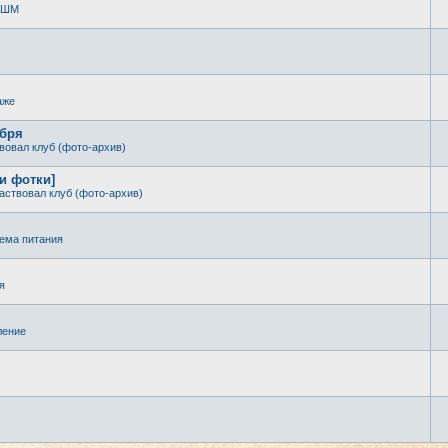
 КШМ
аже
ября
вовал клуб (фото-архив)
 и фотки]
аствовал клуб (фото-архив)
ема питания
я
ление