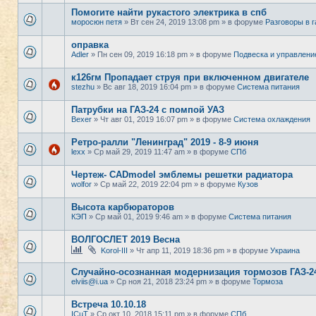
Помогите найти рукастого электрика в спб
моросюн петя
» Вт сен 24, 2019 13:08 pm » в форуме
Разговоры в 
оправка
Adler
» Пн сен 09, 2019 16:18 pm » в форуме
Подвеска и управлени
к126гм Пропадает струя при включенном двигателе
stezhu
» Вс авг 18, 2019 16:04 pm » в форуме
Система питания
Патрубки на ГАЗ-24 с помпой УАЗ
Bexer
» Чт авг 01, 2019 16:07 pm » в форуме
Система охлаждения
Ретро-ралли "Ленинград" 2019 - 8-9 июня
lexx
» Ср май 29, 2019 11:47 am » в форуме
СПб
Чертеж- CADmodel эмблемы решетки радиатора
wolfor
» Ср май 22, 2019 22:04 pm » в форуме
Кузов
Высота карбюраторов
КЭП
» Ср май 01, 2019 9:46 am » в форуме
Система питания
ВОЛГОСЛЕТ 2019 Весна
Korol-III
» Чт апр 11, 2019 18:36 pm » в форуме
Украина
Случайно-осознанная модернизация тормозов ГАЗ-2
elviis@i.ua
» Ср ноя 21, 2018 23:24 pm » в форуме
Тормоза
Встреча 10.10.18
ICuT
» Ср окт 10, 2018 15:11 pm » в форуме
СПб