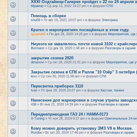
XXXI Олдтаймер-Галерея пройдет с 22 по 24 апреля 
Мрамор
» Ср апр 13, 2022 14:27 pm » в форуме
СПб
Помощь в сборке
shu09
» Чт авг 19, 2021 19:07 pm » в форуме
Электрика
Кратко о мероприятиях посещённых в этом году.
iguana01
» Пн дек 28, 2020 14:25 pm » в форуме
Мероприятия, где 
Ниукого не завалялось почти новой 3102 с крайсле
Bormann
» Ср дек 16, 2020 1:48 am » в форуме
Разговоры в гараже
закрытие сезона 2020
dimanovi
» Ср окт 28, 2020 21:01 pm » в форуме
Мероприятия, где у
Закрытие сезона в СПб и Ралли "10 Озёр" 3 октября 
lexx
» Ср сен 30, 2020 11:58 am » в форуме
СПб
Пересветка приборки 3110
Ivan
» Пт фев 28, 2020 20:07 pm » в форуме
Кастом, тюнинг
Нанесение доп маркировки в случае утраты заводск
436
» Вт янв 21, 2020 14:39 pm » в форуме
Разговоры в гараже
Переднеприводная ГАЗ 24 / НАМИ-0173
X-Tuning
» Чт ноя 28, 2019 9:27 am » в форуме
Оригинальные 24-ки
Кому можно доверить установку ЗМЗ V8 в Москве.
Rumba
» Вс окт 20, 2019 17:48 pm » в форуме
Разговоры в гараже