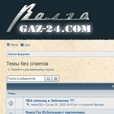
Меню
FAQ
Список форумов
Темы без ответов
Перейти к расширенному поиску
Поиск
Расширенный поиск
Т
Темы
ЧЕй пепелац в Зябликово ??
nemo210
» Ср авг 05, 2026 16:42 pm » в форуме
Москва
Книга Газ 24,большая.с картинками.