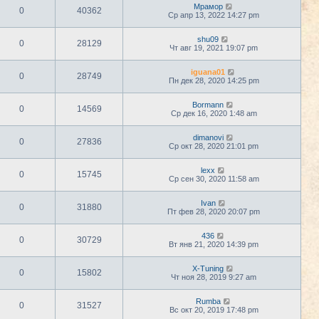
Мрамор
0
40362
Ср апр 13, 2022 14:27 pm
shu09
0
28129
Чт авг 19, 2021 19:07 pm
iguana01
0
28749
Пн дек 28, 2020 14:25 pm
Bormann
0
14569
Ср дек 16, 2020 1:48 am
dimanovi
0
27836
Ср окт 28, 2020 21:01 pm
lexx
0
15745
Ср сен 30, 2020 11:58 am
Ivan
0
31880
Пт фев 28, 2020 20:07 pm
436
0
30729
Вт янв 21, 2020 14:39 pm
X-Tuning
0
15802
Чт ноя 28, 2019 9:27 am
Rumba
0
31527
Вс окт 20, 2019 17:48 pm