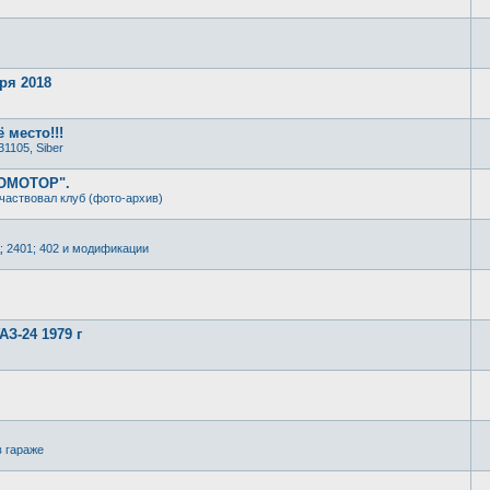
ря 2018
 место!!!
31105, Siber
РОМОТОР".
частвовал клуб (фото-архив)
; 2401; 402 и модификации
З-24 1979 г
в гараже