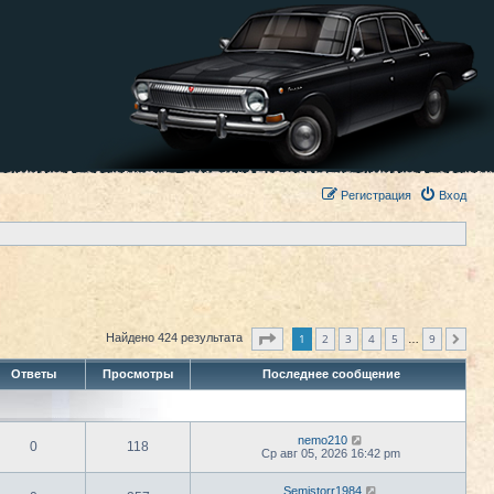
Регистрация
Вход
Страница
1
из
9
1
2
3
4
5
9
Найдено 424 результата
След.
…
Ответы
Просмотры
Последнее сообщение
nemo210
0
118
Ср авг 05, 2026 16:42 pm
Semistorr1984