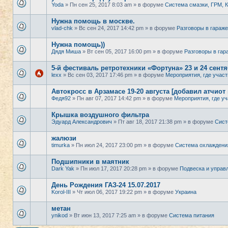
Yoda
» Пн сен 25, 2017 8:03 am » в форуме
Система смазки, ГРМ,
Нужна помощь в москве.
vlad-chk
» Вс сен 24, 2017 14:42 pm » в форуме
Разговоры в гараже
Нужна помощь))
Дядя Миша
» Вт сен 05, 2017 16:00 pm » в форуме
Разговоры в гар
5-й фестиваль ретротехники «Фортуна» 23 и 24 сент
lexx
» Вс сен 03, 2017 17:46 pm » в форуме
Мероприятия, где участ
Автокросс в Арзамасе 19-20 августа [добавил атчиот
Федя92
» Пн авг 07, 2017 14:42 pm » в форуме
Мероприятия, где уч
Крышка воздушного фильтра
Эдуард Александрович
» Пт авг 18, 2017 21:38 pm » в форуме
Сист
жалюзи
timurka
» Пн июл 24, 2017 23:00 pm » в форуме
Система охлаждени
Подшипники в маятник
Dark Yak
» Пн июл 17, 2017 20:28 pm » в форуме
Подвеска и управ
День Рождения ГАЗ-24 15.07.2017
Korol-III
» Чт июл 06, 2017 19:22 pm » в форуме
Украина
метан
ynikod
» Вт июн 13, 2017 7:25 am » в форуме
Система питания