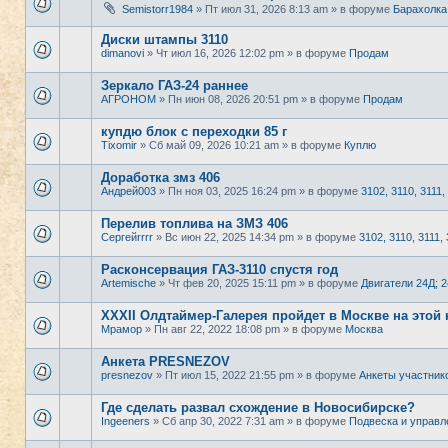
Semistorr1984
» Пт июл 31, 2026 8:13 am » в форуме
Барахолка
Диски штампы 3110
dimanovi
» Чт июл 16, 2026 12:02 pm » в форуме
Продам
Зеркало ГАЗ-24 раннее
АГРОНОМ
» Пн июн 08, 2026 20:51 pm » в форуме
Продам
купдю блок с переходки 85 г
Tixomir
» Сб май 09, 2026 10:21 am » в форуме
Куплю
Доработка змз 406
Андрей003
» Пн ноя 03, 2025 16:24 pm » в форуме
3102, 3110, 3111,
Перелив топлива на ЗМЗ 406
Сергейrrrr
» Вс июн 22, 2025 14:34 pm » в форуме
3102, 3110, 3111, 
Расконсервация ГАЗ-3110 спустя год
Artemische
» Чт фев 20, 2025 15:11 pm » в форуме
Двигатели 24Д; 
XXXII Олдтаймер-Галерея пройдет в Москве на этой 
Мрамор
» Пн авг 22, 2022 18:08 pm » в форуме
Москва
Анкета PRESNEZOV
presnezov
» Пт июл 15, 2022 21:55 pm » в форуме
Анкеты участник
Где сделать развал схождение в Новосибирске?
Ingeeners
» Сб апр 30, 2022 7:31 am » в форуме
Подвеска и управл