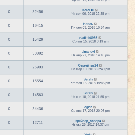
Korol-III
0
32456
Чт сен 06, 2018 22:38 pm
Наиль
0
19415
Пн сен 03, 2018 10:54 am
vladimir0936
0
15429
Ср авг 15, 2018 8:19 am
dimanovi
0
30882
Пт апр 27, 2018 14:10 pm
Сергей газ24
0
25903
Сб мар 10, 2018 22:49 pm
Serzhi
0
15554
Чт фев 15, 2018 19:45 pm
Serzhi
0
14563
Чт янв 18, 2018 21:55 pm
loglan
0
34436
Ср янв 17, 2018 20:06 pm
Крейсер_Аврора
0
12711
Чт окт 26, 2017 14:37 pm
Yoda