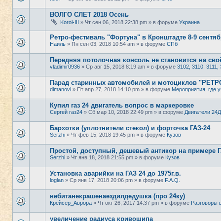
ВОЛГО СЛЕТ 2018 Осень
Korol-III
» Чт сен 06, 2018 22:38 pm » в форуме
Украина
Ретро-фестиваль "Фортуна" в Кронштадте 8-9 сентяб
Наиль
» Пн сен 03, 2018 10:54 am » в форуме
СПб
Передняя потолочная консоль не становится на своё
vladimir0936
» Ср авг 15, 2018 8:19 am » в форуме
3102, 3110, 3111, 
Парад старинных автомобилей и мотоциклов "РЕТ
dimanovi
» Пт апр 27, 2018 14:10 pm » в форуме
Мероприятия, где у
Купил газ 24 двигатель вопрос в маркеровке
Сергей газ24
» Сб мар 10, 2018 22:49 pm » в форуме
Двигатели 24Д
Бархотки (уплотнители стекол) и форточка ГАЗ-24
Serzhi
» Чт фев 15, 2018 19:45 pm » в форуме
Кузов
Простой, доступный, дешевый антикор на примере ГА
Serzhi
» Чт янв 18, 2018 21:55 pm » в форуме
Кузов
Установка аварийки на ГАЗ 24 до 1975г.в.
loglan
» Ср янв 17, 2018 20:06 pm » в форуме
F.A.Q.
небитанекрашенаездилдедушка (про 24ку)
Крейсер_Аврора
» Чт окт 26, 2017 14:37 pm » в форуме
Разговоры 
увеличение радиуса кривошипа