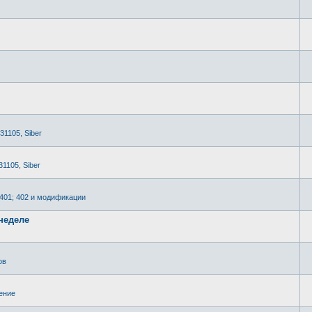
 31105, Siber
31105, Siber
2401; 402 и модификации
неделе
ов
ение