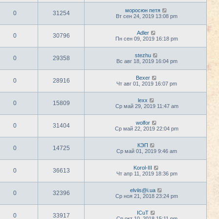
моросюн петя
0
31254
Вт сен 24, 2019 13:08 pm
Adler
0
30796
Пн сен 09, 2019 16:18 pm
stezhu
0
29358
Вс авг 18, 2019 16:04 pm
Bexer
0
28916
Чт авг 01, 2019 16:07 pm
lexx
0
15809
Ср май 29, 2019 11:47 am
wolfor
0
31404
Ср май 22, 2019 22:04 pm
КЭП
0
14725
Ср май 01, 2019 9:46 am
Korol-III
0
36613
Чт апр 11, 2019 18:36 pm
elviis@i.ua
0
32396
Ср ноя 21, 2018 23:24 pm
ICuT
0
33917
Ср окт 10, 2018 15:11 pm