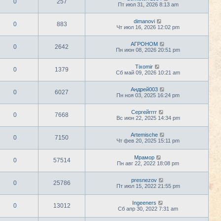
0
257
Пт июл 31, 2026 8:13 am
dimanovi
0
883
Чт июл 16, 2026 12:02 pm
АГРОНОМ
0
2642
Пн июн 08, 2026 20:51 pm
Tixomir
0
1379
Сб май 09, 2026 10:21 am
Андрей003
0
6027
Пн ноя 03, 2025 16:24 pm
Сергейrrrr
0
7668
Вс июн 22, 2025 14:34 pm
Artemische
0
7150
Чт фев 20, 2025 15:11 pm
Мрамор
0
57514
Пн авг 22, 2022 18:08 pm
presnezov
0
25786
Пт июл 15, 2022 21:55 pm
Ingeeners
0
13012
Сб апр 30, 2022 7:31 am