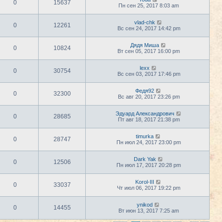
0
15637
Пн сен 25, 2017 8:03 am
vlad-chk
0
12261
Вс сен 24, 2017 14:42 pm
Дядя Миша
0
10824
Вт сен 05, 2017 16:00 pm
lexx
0
30754
Вс сен 03, 2017 17:46 pm
Федя92
0
32300
Вс авг 20, 2017 23:26 pm
Эдуард Александрович
0
28685
Пт авг 18, 2017 21:38 pm
timurka
0
28747
Пн июл 24, 2017 23:00 pm
Dark Yak
0
12506
Пн июл 17, 2017 20:28 pm
Korol-III
0
33037
Чт июл 06, 2017 19:22 pm
ynikod
0
14455
Вт июн 13, 2017 7:25 am