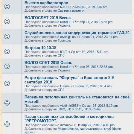
Высота карбюраторов
Последнее сообщение
КЭП
«
Ср май 01, 2019 9:46 am
Добавлено в форуме
Система питания
ВОЛГОСЛЕТ 2019 Весна
Последнее сообщение
Korol-III
«
Чт апр 11, 2019 18:36 pm
Добавлено в форуме
Украина
Случайно-осознанная модернизация тормозов ГАЗ-24
Последнее сообщение
elviis@i.ua
«
Ср ноя 21, 2018 23:24 pm
Добавлено в форуме
Тормоза
Встреча 10.10.18
Последнее сообщение
ICuT
«
Ср окт 10, 2018 15:11 pm
Добавлено в форуме
СПб
ВОЛГО СЛЕТ 2018 Осень
Последнее сообщение
Korol-III
«
Чт сен 06, 2018 22:38 pm
Добавлено в форуме
Украина
Ретро-фестиваль "Фортуна" в Кронштадте 8-9
сентября 2018
Последнее сообщение
Наиль
«
Пн сен 03, 2018 10:54 am
Добавлено в форуме
СПб
Передняя потолочная консоль не становится на своё
место!!!
Последнее сообщение
vladimir0936
«
Ср авг 15, 2018 8:19 am
Добавлено в форуме
3102, 3110, 3111, 31105, Siber
Парад старинных автомобилей и мотоциклов
"РЕТРОМОТОР".
Последнее сообщение
dimanovi
«
Пт апр 27, 2018 14:10 pm
Добавлено в форуме
Мероприятия, где участвовал клуб (фото-
архив)