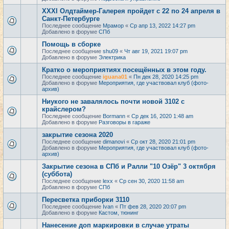
XXXI Олдтаймер-Галерея пройдет с 22 по 24 апреля в
Санкт-Петербурге
Последнее сообщение
Мрамор
«
Ср апр 13, 2022 14:27 pm
Добавлено в форуме
СПб
Помощь в сборке
Последнее сообщение
shu09
«
Чт авг 19, 2021 19:07 pm
Добавлено в форуме
Электрика
Кратко о мероприятиях посещённых в этом году.
Последнее сообщение
iguana01
«
Пн дек 28, 2020 14:25 pm
Добавлено в форуме
Мероприятия, где участвовал клуб (фото-
архив)
Ниукого не завалялось почти новой 3102 с
крайслером?
Последнее сообщение
Bormann
«
Ср дек 16, 2020 1:48 am
Добавлено в форуме
Разговоры в гараже
закрытие сезона 2020
Последнее сообщение
dimanovi
«
Ср окт 28, 2020 21:01 pm
Добавлено в форуме
Мероприятия, где участвовал клуб (фото-
архив)
Закрытие сезона в СПб и Ралли "10 Озёр" 3 октября
(суббота)
Последнее сообщение
lexx
«
Ср сен 30, 2020 11:58 am
Добавлено в форуме
СПб
Пересветка приборки 3110
Последнее сообщение
Ivan
«
Пт фев 28, 2020 20:07 pm
Добавлено в форуме
Кастом, тюнинг
Нанесение доп маркировки в случае утраты