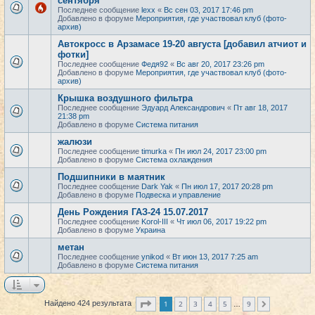
сентября
Последнее сообщение
lexx
«
Вс сен 03, 2017 17:46 pm
Добавлено в форуме
Мероприятия, где участвовал клуб (фото-
архив)
Автокросс в Арзамасе 19-20 августа [добавил атчиот и
фотки]
Последнее сообщение
Федя92
«
Вс авг 20, 2017 23:26 pm
Добавлено в форуме
Мероприятия, где участвовал клуб (фото-
архив)
Крышка воздушного фильтра
Последнее сообщение
Эдуард Александрович
«
Пт авг 18, 2017
21:38 pm
Добавлено в форуме
Система питания
жалюзи
Последнее сообщение
timurka
«
Пн июл 24, 2017 23:00 pm
Добавлено в форуме
Система охлаждения
Подшипники в маятник
Последнее сообщение
Dark Yak
«
Пн июл 17, 2017 20:28 pm
Добавлено в форуме
Подвеска и управление
День Рождения ГАЗ-24 15.07.2017
Последнее сообщение
Korol-III
«
Чт июл 06, 2017 19:22 pm
Добавлено в форуме
Украина
метан
Последнее сообщение
ynikod
«
Вт июн 13, 2017 7:25 am
Добавлено в форуме
Система питания
Страница
1
из
9
1
2
3
4
5
9
Найдено 424 результата
След.
…