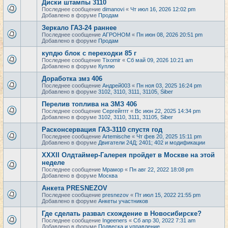
Диски штампы 3110
Последнее сообщение
dimanovi
«
Чт июл 16, 2026 12:02 pm
Добавлено в форуме
Продам
Зеркало ГАЗ-24 раннее
Последнее сообщение
АГРОНОМ
«
Пн июн 08, 2026 20:51 pm
Добавлено в форуме
Продам
купдю блок с переходки 85 г
Последнее сообщение
Tixomir
«
Сб май 09, 2026 10:21 am
Добавлено в форуме
Куплю
Доработка змз 406
Последнее сообщение
Андрей003
«
Пн ноя 03, 2025 16:24 pm
Добавлено в форуме
3102, 3110, 3111, 31105, Siber
Перелив топлива на ЗМЗ 406
Последнее сообщение
Сергейrrrr
«
Вс июн 22, 2025 14:34 pm
Добавлено в форуме
3102, 3110, 3111, 31105, Siber
Расконсервация ГАЗ-3110 спустя год
Последнее сообщение
Artemische
«
Чт фев 20, 2025 15:11 pm
Добавлено в форуме
Двигатели 24Д; 2401; 402 и модификации
XXXII Олдтаймер-Галерея пройдет в Москве на этой
неделе
Последнее сообщение
Мрамор
«
Пн авг 22, 2022 18:08 pm
Добавлено в форуме
Москва
Анкета PRESNEZOV
Последнее сообщение
presnezov
«
Пт июл 15, 2022 21:55 pm
Добавлено в форуме
Анкеты участников
Где сделать развал схождение в Новосибирске?
Последнее сообщение
Ingeeners
«
Сб апр 30, 2022 7:31 am
Добавлено в форуме
Подвеска и управление