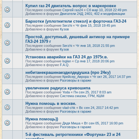
Купил газ 24 двигатель вопрос в маркеровке
Последнее сообщение
Сергей газ24
«
Сб мар 10, 2018 22:49 pm
Добавлено в форуме
Двигатели 24Д; 2401; 402 и модификации
Бархотки (уплотнители стекол) и форточка ГАЗ-24
Последнее сообщение
Serzhi
«
Чт фев 15, 2018 19:45 pm
Добавлено в форуме
Кузов
Простой, доступный, дешевый антикор на примере
ГАЗ-24 1979 г
Последнее сообщение
Serzhi
«
Чт янв 18, 2018 21:55 pm
Добавлено в форуме
Кузов
Установка аварийки на ГАЗ 24 до 1975г.в.
Последнее сообщение
loglan
«
Ср янв 17, 2018 20:06 pm
Добавлено в форуме
F.A.Q.
небитанекрашенаездилдедушка (про 24ку)
Последнее сообщение
Крейсер_Аврора
«
Чт окт 26, 2017 14:37 pm
Добавлено в форуме
Разговоры в гараже
увеличение радиуса кривошипа
Последнее сообщение
Yoda
«
Пн сен 25, 2017 8:03 am
Добавлено в форуме
Система смазки, ГРМ, КШМ
Нужна помощь в москве.
Последнее сообщение
vlad-chk
«
Вс сен 24, 2017 14:42 pm
Добавлено в форуме
Разговоры в гараже
Нужна помощь))
Последнее сообщение
Дядя Миша
«
Вт сен 05, 2017 16:00 pm
Добавлено в форуме
Разговоры в гараже
5-й фестиваль ретротехники «Фортуна» 23 и 24