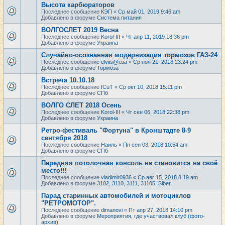
Высота карбюраторов
Последнее сообщение
КЭП
«
Ср май 01, 2019 9:46 am
Добавлено в форуме
Система питания
ВОЛГОСЛЕТ 2019 Весна
Последнее сообщение
Korol-III
«
Чт апр 11, 2019 18:36 pm
Добавлено в форуме
Украина
Случайно-осознанная модернизация тормозов ГАЗ-24
Последнее сообщение
elviis@i.ua
«
Ср ноя 21, 2018 23:24 pm
Добавлено в форуме
Тормоза
Встреча 10.10.18
Последнее сообщение
ICuT
«
Ср окт 10, 2018 15:11 pm
Добавлено в форуме
СПб
ВОЛГО СЛЕТ 2018 Осень
Последнее сообщение
Korol-III
«
Чт сен 06, 2018 22:38 pm
Добавлено в форуме
Украина
Ретро-фестиваль "Фортуна" в Кронштадте 8-9
сентября 2018
Последнее сообщение
Наиль
«
Пн сен 03, 2018 10:54 am
Добавлено в форуме
СПб
Передняя потолочная консоль не становится на своё
место!!!
Последнее сообщение
vladimir0936
«
Ср авг 15, 2018 8:19 am
Добавлено в форуме
3102, 3110, 3111, 31105, Siber
Парад старинных автомобилей и мотоциклов
"РЕТРОМОТОР".
Последнее сообщение
dimanovi
«
Пт апр 27, 2018 14:10 pm
Добавлено в форуме
Мероприятия, где участвовал клуб (фото-
архив)