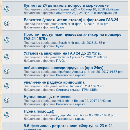
Купил газ 24 двигатель вопрос в маркеровке
Последнее сообщение
Сергей газ24
«
Сб мар 10, 2018 22:49 pm
Добавлено в форуме
Двигатели 24Д; 2401; 402 и модификации
Бархотки (уплотнители стекол) и форточка ГАЗ-24
Последнее сообщение
Serzhi
«
Чт фев 15, 2018 19:45 pm
Добавлено в форуме
Кузов
Простой, доступный, дешевый антикор на примере
ГАЗ-24 1979 г
Последнее сообщение
Serzhi
«
Чт янв 18, 2018 21:55 pm
Добавлено в форуме
Кузов
Установка аварийки на ГАЗ 24 до 1975г.в.
Последнее сообщение
loglan
«
Ср янв 17, 2018 20:06 pm
Добавлено в форуме
F.A.Q.
небитанекрашенаездилдедушка (про 24ку)
Последнее сообщение
Крейсер_Аврора
«
Чт окт 26, 2017 14:37 pm
Добавлено в форуме
Разговоры в гараже
увеличение радиуса кривошипа
Последнее сообщение
Yoda
«
Пн сен 25, 2017 8:03 am
Добавлено в форуме
Система смазки, ГРМ, КШМ
Нужна помощь в москве.
Последнее сообщение
vlad-chk
«
Вс сен 24, 2017 14:42 pm
Добавлено в форуме
Разговоры в гараже
Нужна помощь))
Последнее сообщение
Дядя Миша
«
Вт сен 05, 2017 16:00 pm
Добавлено в форуме
Разговоры в гараже
5-й фестиваль ретротехники «Фортуна» 23 и 24