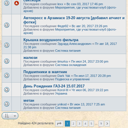
сентября
Последнее сообщение
lexx
«
Вс сен 03, 2017 17:46 pm
Добавлено в форуме
Мероприятия, где участвовал клуб (фото-
архив)
Автокросс в Арзамасе 19-20 августа [добавил атчиот и
фотки]
Последнее сообщение
Федя92
«
Вс авг 20, 2017 23:26 pm
Добавлено в форуме
Мероприятия, где участвовал клуб (фото-
архив)
Крышка воздушного фильтра
Последнее сообщение
Эдуард Александрович
«
Пт авг 18, 2017
21:38 pm
Добавлено в форуме
Система питания
жалюзи
Последнее сообщение
timurka
«
Пн июл 24, 2017 23:00 pm
Добавлено в форуме
Система охлаждения
Подшипники в маятник
Последнее сообщение
Dark Yak
«
Пн июл 17, 2017 20:28 pm
Добавлено в форуме
Подвеска и управление
День Рождения ГАЗ-24 15.07.2017
Последнее сообщение
Korol-III
«
Чт июл 06, 2017 19:22 pm
Добавлено в форуме
Украина
метан
Последнее сообщение
ynikod
«
Вт июн 13, 2017 7:25 am
Добавлено в форуме
Система питания
Страница
1
из
9
1
2
3
4
5
9
Найдено 424 результата
След.
…