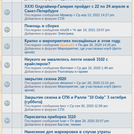
XXXI Олдтаймер-Галерея пройдет с 22 по 24 апреля в
Санкт-Петербурге
Последнее сообщение
Мрамор
«
Ср апр 13, 2022 14:27 pm
Добавлено в форуме
СПб
Помощь в сборке
Последнее сообщение
shu09
«
Чт авг 19, 2021 19:07 pm
Добавлено в форуме
Электрика
Кратко о мероприятиях посещённых в этом году.
Последнее сообщение
iguana01
«
Пн дек 28, 2020 14:25 pm
Добавлено в форуме
Мероприятия, где участвовал клуб (фото-
архив)
Ниукого не завалялось почти новой 3102 с
крайслером?
Последнее сообщение
Bormann
«
Ср дек 16, 2020 1:48 am
Добавлено в форуме
Разговоры в гараже
закрытие сезона 2020
Последнее сообщение
dimanovi
«
Ср окт 28, 2020 21:01 pm
Добавлено в форуме
Мероприятия, где участвовал клуб (фото-
архив)
Закрытие сезона в СПб и Ралли "10 Озёр" 3 октября
(суббота)
Последнее сообщение
lexx
«
Ср сен 30, 2020 11:58 am
Добавлено в форуме
СПб
Пересветка приборки 3110
Последнее сообщение
Ivan
«
Пт фев 28, 2020 20:07 pm
Добавлено в форуме
Кастом, тюнинг
Нанесение доп маркировки в случае утраты