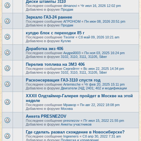
Диски штампы 3110
Последнее сообщение
dimanovi
«
Чт июл 16, 2026 12:02 pm
Добавлено в форуме
Продам
Зеркало ГАЗ-24 раннее
Последнее сообщение
АГРОНОМ
«
Пн июн 08, 2026 20:51 pm
Добавлено в форуме
Продам
купдю блок с переходки 85 г
Последнее сообщение
Tixomir
«
Сб май 09, 2026 10:21 am
Добавлено в форуме
Куплю
Доработка змз 406
Последнее сообщение
Андрей003
«
Пн ноя 03, 2025 16:24 pm
Добавлено в форуме
3102, 3110, 3111, 31105, Siber
Перелив топлива на ЗМЗ 406
Последнее сообщение
Сергейrrrr
«
Вс июн 22, 2025 14:34 pm
Добавлено в форуме
3102, 3110, 3111, 31105, Siber
Расконсервация ГАЗ-3110 спустя год
Последнее сообщение
Artemische
«
Чт фев 20, 2025 15:11 pm
Добавлено в форуме
Двигатели 24Д; 2401; 402 и модификации
XXXII Олдтаймер-Галерея пройдет в Москве на этой
неделе
Последнее сообщение
Мрамор
«
Пн авг 22, 2022 18:08 pm
Добавлено в форуме
Москва
Анкета PRESNEZOV
Последнее сообщение
presnezov
«
Пт июл 15, 2022 21:55 pm
Добавлено в форуме
Анкеты участников
Где сделать развал схождение в Новосибирске?
Последнее сообщение
Ingeeners
«
Сб апр 30, 2022 7:31 am
Добавлено в форуме
Подвеска и управление