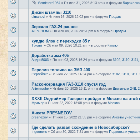
Semistorr1984
» Пт июл 31, 2026 8:13 am » в форуме
Барахолка
Диски штампы 3110
dimanovi
» Чт июл 16, 2026 12:02 pm » в форуме
Продам
Зеркало ГАЗ-24 раннее
АГРОНОМ
» Пн июн 08, 2026 20:51 pm » в форуме
Продам
купдю блок с переходки 85 г
Tixomir
» Сб май 09, 2026 10:21 am » в форуме
Куплю
Доработка змз 406
Андрей003
» Пн ноя 03, 2025 16:24 pm » в форуме
3102, 3110, 3111,
Перелив топлива на ЗМЗ 406
Сергейrrrr
» Вс июн 22, 2025 14:34 pm » в форуме
3102, 3110, 3111, 
Расконсервация ГАЗ-3110 спустя год
Artemische
» Чт фев 20, 2025 15:11 pm » в форуме
Двигатели 24Д; 
XXXII Олдтаймер-Галерея пройдет в Москве на этой 
Мрамор
» Пн авг 22, 2022 18:08 pm » в форуме
Москва
Анкета PRESNEZOV
presnezov
» Пт июл 15, 2022 21:55 pm » в форуме
Анкеты участник
Где сделать развал схождение в Новосибирске?
Ingeeners
» Сб апр 30, 2022 7:31 am » в форуме
Подвеска и управл