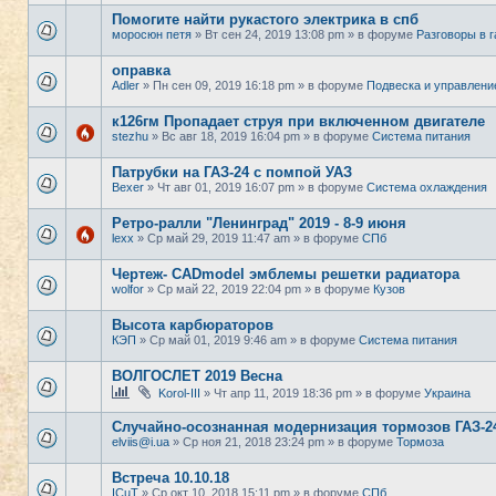
Помогите найти рукастого электрика в спб
моросюн петя
» Вт сен 24, 2019 13:08 pm » в форуме
Разговоры в 
оправка
Adler
» Пн сен 09, 2019 16:18 pm » в форуме
Подвеска и управлени
к126гм Пропадает струя при включенном двигателе
stezhu
» Вс авг 18, 2019 16:04 pm » в форуме
Система питания
Патрубки на ГАЗ-24 с помпой УАЗ
Bexer
» Чт авг 01, 2019 16:07 pm » в форуме
Система охлаждения
Ретро-ралли "Ленинград" 2019 - 8-9 июня
lexx
» Ср май 29, 2019 11:47 am » в форуме
СПб
Чертеж- CADmodel эмблемы решетки радиатора
wolfor
» Ср май 22, 2019 22:04 pm » в форуме
Кузов
Высота карбюраторов
КЭП
» Ср май 01, 2019 9:46 am » в форуме
Система питания
ВОЛГОСЛЕТ 2019 Весна
Korol-III
» Чт апр 11, 2019 18:36 pm » в форуме
Украина
Случайно-осознанная модернизация тормозов ГАЗ-2
elviis@i.ua
» Ср ноя 21, 2018 23:24 pm » в форуме
Тормоза
Встреча 10.10.18
ICuT
» Ср окт 10, 2018 15:11 pm » в форуме
СПб