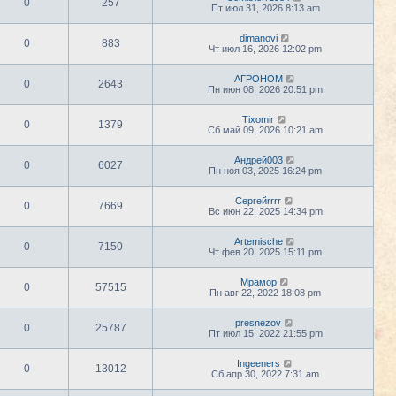
0
257
Пт июл 31, 2026 8:13 am
dimanovi
0
883
Чт июл 16, 2026 12:02 pm
АГРОНОМ
0
2643
Пн июн 08, 2026 20:51 pm
Tixomir
0
1379
Сб май 09, 2026 10:21 am
Андрей003
0
6027
Пн ноя 03, 2025 16:24 pm
Сергейrrrr
0
7669
Вс июн 22, 2025 14:34 pm
Artemische
0
7150
Чт фев 20, 2025 15:11 pm
Мрамор
0
57515
Пн авг 22, 2022 18:08 pm
presnezov
0
25787
Пт июл 15, 2022 21:55 pm
Ingeeners
0
13012
Сб апр 30, 2022 7:31 am