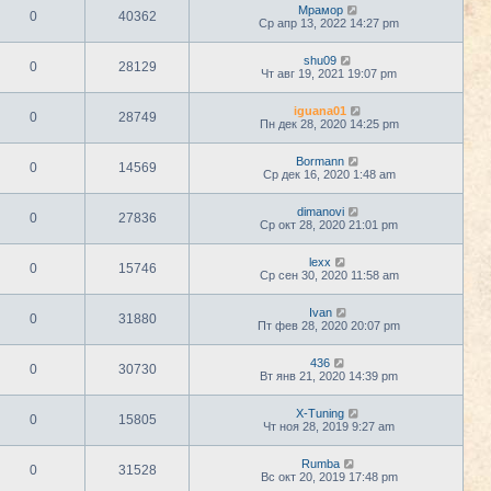
Мрамор
0
40362
Ср апр 13, 2022 14:27 pm
shu09
0
28129
Чт авг 19, 2021 19:07 pm
iguana01
0
28749
Пн дек 28, 2020 14:25 pm
Bormann
0
14569
Ср дек 16, 2020 1:48 am
dimanovi
0
27836
Ср окт 28, 2020 21:01 pm
lexx
0
15746
Ср сен 30, 2020 11:58 am
Ivan
0
31880
Пт фев 28, 2020 20:07 pm
436
0
30730
Вт янв 21, 2020 14:39 pm
X-Tuning
0
15805
Чт ноя 28, 2019 9:27 am
Rumba
0
31528
Вс окт 20, 2019 17:48 pm