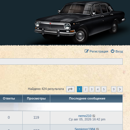
Регистрация
Вход
Страница
1
из
9
1
2
3
4
5
9
Найдено 424 результата
След.
…
Ответы
Просмотры
Последнее сообщение
nemo210
0
119
Ср авг 05, 2026 16:42 pm
Semistorr1984