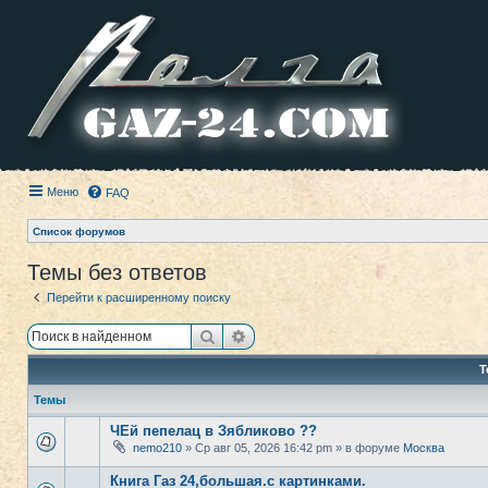
Меню
FAQ
Список форумов
Темы без ответов
Перейти к расширенному поиску
Поиск
Расширенный поиск
Т
Темы
ЧЕй пепелац в Зябликово ??
nemo210
» Ср авг 05, 2026 16:42 pm » в форуме
Москва
Книга Газ 24,большая.с картинками.