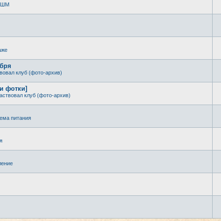
 КШМ
аже
ября
вовал клуб (фото-архив)
 и фотки]
аствовал клуб (фото-архив)
ема питания
я
ление