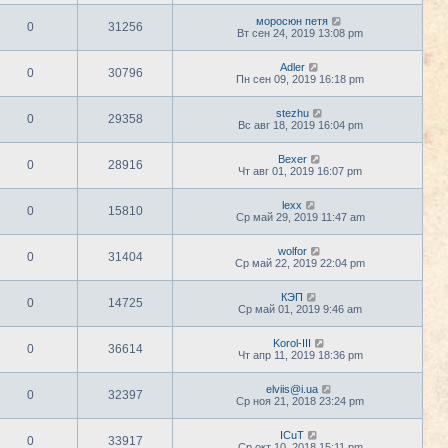
моросюн петя
0
31256
Вт сен 24, 2019 13:08 pm
Adler
0
30796
Пн сен 09, 2019 16:18 pm
stezhu
0
29358
Вс авг 18, 2019 16:04 pm
Bexer
0
28916
Чт авг 01, 2019 16:07 pm
lexx
0
15810
Ср май 29, 2019 11:47 am
wolfor
0
31404
Ср май 22, 2019 22:04 pm
КЭП
0
14725
Ср май 01, 2019 9:46 am
Korol-III
0
36614
Чт апр 11, 2019 18:36 pm
elviis@i.ua
0
32397
Ср ноя 21, 2018 23:24 pm
ICuT
0
33917
Ср окт 10, 2018 15:11 pm