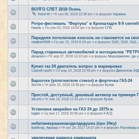
ВОЛГО СЛЕТ 2018 Осень
Korol-III
» Чт сен 06, 2018 22:38 pm » в форуме
Украина
Ретро-фестиваль "Фортуна" в Кронштадте 8-9 сентяб
Наиль
» Пн сен 03, 2018 10:54 am » в форуме
СПб
Передняя потолочная консоль не становится на своё
vladimir0936
» Ср авг 15, 2018 8:19 am » в форуме
3102, 3110, 3111, 
Парад старинных автомобилей и мотоциклов "РЕТ
dimanovi
» Пт апр 27, 2018 14:10 pm » в форуме
Мероприятия, где у
Купил газ 24 двигатель вопрос в маркеровке
Сергей газ24
» Сб мар 10, 2018 22:49 pm » в форуме
Двигатели 24Д
Бархотки (уплотнители стекол) и форточка ГАЗ-24
Serzhi
» Чт фев 15, 2018 19:45 pm » в форуме
Кузов
Простой, доступный, дешевый антикор на примере ГА
Serzhi
» Чт янв 18, 2018 21:55 pm » в форуме
Кузов
Установка аварийки на ГАЗ 24 до 1975г.в.
loglan
» Ср янв 17, 2018 20:06 pm » в форуме
F.A.Q.
небитанекрашенаездилдедушка (про 24ку)
Крейсер_Аврора
» Чт окт 26, 2017 14:37 pm » в форуме
Разговоры 
увеличение радиуса кривошипа