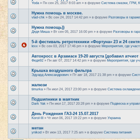
Yoda
» Пн сен 25, 2017 8:03 am » в форуме
Система смазки, ГРМ,
Нужна помощь в москве.
vlad-chk
» Вс сен 24, 2017 14:42 pm » в форуме
Разговоры в гараже
Нужна помощь))
Дядя Миша
» Вт сен 05, 2017 16:00 pm » в форуме
Разговоры в гар
5-й фестиваль ретротехники «Фортуна» 23 и 24 сент
lexx
» Вс сен 03, 2017 17:46 pm » в форуме
Мероприятия, где участ
Автокросс в Арзамасе 19-20 августа [добавил атчиот
Федя92
» Пн авг 07, 2017 14:42 pm » в форуме
Мероприятия, где уч
Крышка воздушного фильтра
Эдуард Александрович
» Пт авг 18, 2017 21:38 pm » в форуме
Сист
жалюзи
timurka
» Пн июл 24, 2017 23:00 pm » в форуме
Система охлаждени
Подшипники в маятник
Dark Yak
» Пн июл 17, 2017 20:28 pm » в форуме
Подвеска и управ
День Рождения ГАЗ-24 15.07.2017
Korol-III
» Чт июл 06, 2017 19:22 pm » в форуме
Украина
метан
ynikod
» Вт июн 13, 2017 7:25 am » в форуме
Система питания