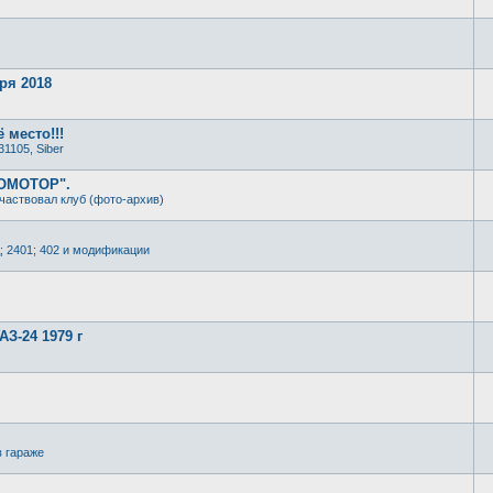
ря 2018
 место!!!
31105, Siber
РОМОТОР".
частвовал клуб (фото-архив)
; 2401; 402 и модификации
З-24 1979 г
в гараже