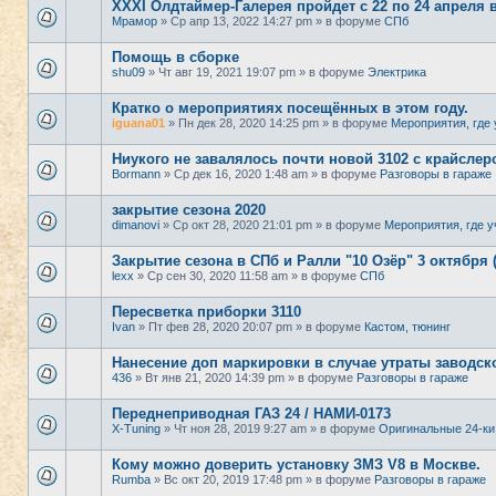
XXXI Олдтаймер-Галерея пройдет с 22 по 24 апреля 
Мрамор
» Ср апр 13, 2022 14:27 pm » в форуме
СПб
Помощь в сборке
shu09
» Чт авг 19, 2021 19:07 pm » в форуме
Электрика
Кратко о мероприятиях посещённых в этом году.
iguana01
» Пн дек 28, 2020 14:25 pm » в форуме
Мероприятия, где 
Ниукого не завалялось почти новой 3102 с крайсле
Bormann
» Ср дек 16, 2020 1:48 am » в форуме
Разговоры в гараже
закрытие сезона 2020
dimanovi
» Ср окт 28, 2020 21:01 pm » в форуме
Мероприятия, где у
Закрытие сезона в СПб и Ралли "10 Озёр" 3 октября 
lexx
» Ср сен 30, 2020 11:58 am » в форуме
СПб
Пересветка приборки 3110
Ivan
» Пт фев 28, 2020 20:07 pm » в форуме
Кастом, тюнинг
Нанесение доп маркировки в случае утраты заводск
436
» Вт янв 21, 2020 14:39 pm » в форуме
Разговоры в гараже
Переднеприводная ГАЗ 24 / НАМИ-0173
X-Tuning
» Чт ноя 28, 2019 9:27 am » в форуме
Оригинальные 24-ки
Кому можно доверить установку ЗМЗ V8 в Москве.
Rumba
» Вс окт 20, 2019 17:48 pm » в форуме
Разговоры в гараже