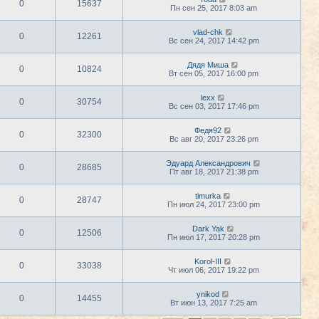
0
15637
Пн сен 25, 2017 8:03 am
vlad-chk
0
12261
Вс сен 24, 2017 14:42 pm
Дядя Миша
0
10824
Вт сен 05, 2017 16:00 pm
lexx
0
30754
Вс сен 03, 2017 17:46 pm
Федя92
0
32300
Вс авг 20, 2017 23:26 pm
Эдуард Александрович
0
28685
Пт авг 18, 2017 21:38 pm
timurka
0
28747
Пн июл 24, 2017 23:00 pm
Dark Yak
0
12506
Пн июл 17, 2017 20:28 pm
Korol-III
0
33038
Чт июл 06, 2017 19:22 pm
ynikod
0
14455
Вт июн 13, 2017 7:25 am