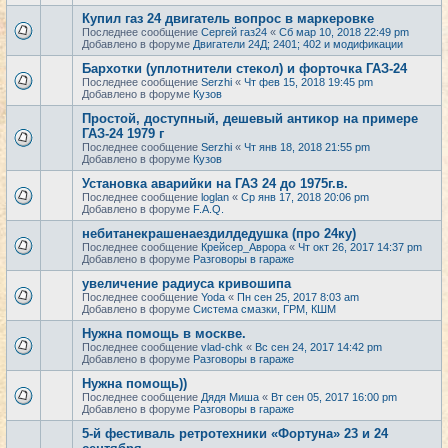
Купил газ 24 двигатель вопрос в маркеровке
Последнее сообщение
Сергей газ24
«
Сб мар 10, 2018 22:49 pm
Добавлено в форуме
Двигатели 24Д; 2401; 402 и модификации
Бархотки (уплотнители стекол) и форточка ГАЗ-24
Последнее сообщение
Serzhi
«
Чт фев 15, 2018 19:45 pm
Добавлено в форуме
Кузов
Простой, доступный, дешевый антикор на примере
ГАЗ-24 1979 г
Последнее сообщение
Serzhi
«
Чт янв 18, 2018 21:55 pm
Добавлено в форуме
Кузов
Установка аварийки на ГАЗ 24 до 1975г.в.
Последнее сообщение
loglan
«
Ср янв 17, 2018 20:06 pm
Добавлено в форуме
F.A.Q.
небитанекрашенаездилдедушка (про 24ку)
Последнее сообщение
Крейсер_Аврора
«
Чт окт 26, 2017 14:37 pm
Добавлено в форуме
Разговоры в гараже
увеличение радиуса кривошипа
Последнее сообщение
Yoda
«
Пн сен 25, 2017 8:03 am
Добавлено в форуме
Система смазки, ГРМ, КШМ
Нужна помощь в москве.
Последнее сообщение
vlad-chk
«
Вс сен 24, 2017 14:42 pm
Добавлено в форуме
Разговоры в гараже
Нужна помощь))
Последнее сообщение
Дядя Миша
«
Вт сен 05, 2017 16:00 pm
Добавлено в форуме
Разговоры в гараже
5-й фестиваль ретротехники «Фортуна» 23 и 24