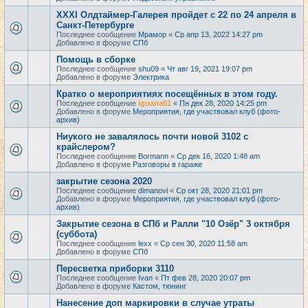
XXXI Олдтаймер-Галерея пройдет с 22 по 24 апреля в
Санкт-Петербурге
Последнее сообщение
Мрамор
«
Ср апр 13, 2022 14:27 pm
Добавлено в форуме
СПб
Помощь в сборке
Последнее сообщение
shu09
«
Чт авг 19, 2021 19:07 pm
Добавлено в форуме
Электрика
Кратко о мероприятиях посещённых в этом году.
Последнее сообщение
iguana01
«
Пн дек 28, 2020 14:25 pm
Добавлено в форуме
Мероприятия, где участвовал клуб (фото-
архив)
Ниукого не завалялось почти новой 3102 с
крайслером?
Последнее сообщение
Bormann
«
Ср дек 16, 2020 1:48 am
Добавлено в форуме
Разговоры в гараже
закрытие сезона 2020
Последнее сообщение
dimanovi
«
Ср окт 28, 2020 21:01 pm
Добавлено в форуме
Мероприятия, где участвовал клуб (фото-
архив)
Закрытие сезона в СПб и Ралли "10 Озёр" 3 октября
(суббота)
Последнее сообщение
lexx
«
Ср сен 30, 2020 11:58 am
Добавлено в форуме
СПб
Пересветка приборки 3110
Последнее сообщение
Ivan
«
Пт фев 28, 2020 20:07 pm
Добавлено в форуме
Кастом, тюнинг
Нанесение доп маркировки в случае утраты