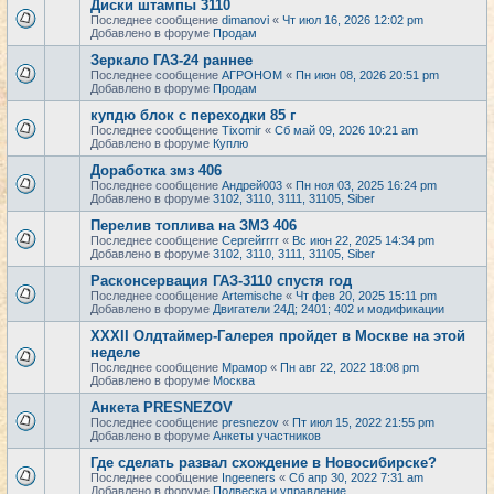
Диски штампы 3110
Последнее сообщение
dimanovi
«
Чт июл 16, 2026 12:02 pm
Добавлено в форуме
Продам
Зеркало ГАЗ-24 раннее
Последнее сообщение
АГРОНОМ
«
Пн июн 08, 2026 20:51 pm
Добавлено в форуме
Продам
купдю блок с переходки 85 г
Последнее сообщение
Tixomir
«
Сб май 09, 2026 10:21 am
Добавлено в форуме
Куплю
Доработка змз 406
Последнее сообщение
Андрей003
«
Пн ноя 03, 2025 16:24 pm
Добавлено в форуме
3102, 3110, 3111, 31105, Siber
Перелив топлива на ЗМЗ 406
Последнее сообщение
Сергейrrrr
«
Вс июн 22, 2025 14:34 pm
Добавлено в форуме
3102, 3110, 3111, 31105, Siber
Расконсервация ГАЗ-3110 спустя год
Последнее сообщение
Artemische
«
Чт фев 20, 2025 15:11 pm
Добавлено в форуме
Двигатели 24Д; 2401; 402 и модификации
XXXII Олдтаймер-Галерея пройдет в Москве на этой
неделе
Последнее сообщение
Мрамор
«
Пн авг 22, 2022 18:08 pm
Добавлено в форуме
Москва
Анкета PRESNEZOV
Последнее сообщение
presnezov
«
Пт июл 15, 2022 21:55 pm
Добавлено в форуме
Анкеты участников
Где сделать развал схождение в Новосибирске?
Последнее сообщение
Ingeeners
«
Сб апр 30, 2022 7:31 am
Добавлено в форуме
Подвеска и управление