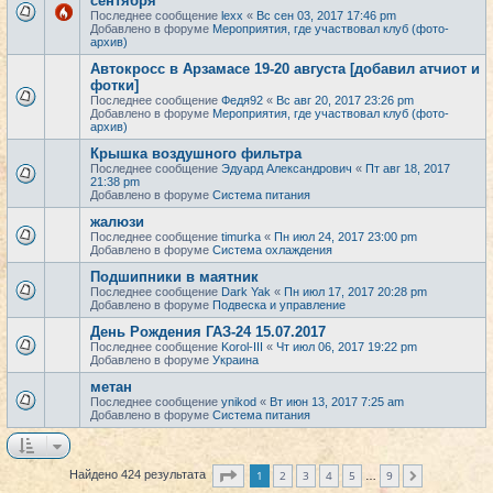
сентября
Последнее сообщение
lexx
«
Вс сен 03, 2017 17:46 pm
Добавлено в форуме
Мероприятия, где участвовал клуб (фото-
архив)
Автокросс в Арзамасе 19-20 августа [добавил атчиот и
фотки]
Последнее сообщение
Федя92
«
Вс авг 20, 2017 23:26 pm
Добавлено в форуме
Мероприятия, где участвовал клуб (фото-
архив)
Крышка воздушного фильтра
Последнее сообщение
Эдуард Александрович
«
Пт авг 18, 2017
21:38 pm
Добавлено в форуме
Система питания
жалюзи
Последнее сообщение
timurka
«
Пн июл 24, 2017 23:00 pm
Добавлено в форуме
Система охлаждения
Подшипники в маятник
Последнее сообщение
Dark Yak
«
Пн июл 17, 2017 20:28 pm
Добавлено в форуме
Подвеска и управление
День Рождения ГАЗ-24 15.07.2017
Последнее сообщение
Korol-III
«
Чт июл 06, 2017 19:22 pm
Добавлено в форуме
Украина
метан
Последнее сообщение
ynikod
«
Вт июн 13, 2017 7:25 am
Добавлено в форуме
Система питания
Страница
1
из
9
1
2
3
4
5
9
Найдено 424 результата
След.
…