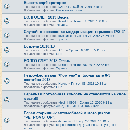
Высота карбюраторов
Последнее сообщение
КЭП
«
Ср май 01, 2019 9:46 am
Добавлено в форуме
Система питания
ВОЛГОСЛЕТ 2019 Весна
Последнее сообщение
Korol-III
«
Чт апр 11, 2019 18:36 pm
Добавлено в форуме
Украина
Случайно-осознанная модернизация тормозов ГАЗ-24
Последнее сообщение
elviis@i.ua
«
Ср ноя 21, 2018 23:24 pm
Добавлено в форуме
Тормоза
Встреча 10.10.18
Последнее сообщение
ICuT
«
Ср окт 10, 2018 15:11 pm
Добавлено в форуме
СПб
ВОЛГО СЛЕТ 2018 Осень
Последнее сообщение
Korol-III
«
Чт сен 06, 2018 22:38 pm
Добавлено в форуме
Украина
Ретро-фестиваль "Фортуна" в Кронштадте 8-9
сентября 2018
Последнее сообщение
Наиль
«
Пн сен 03, 2018 10:54 am
Добавлено в форуме
СПб
Передняя потолочная консоль не становится на своё
место!!!
Последнее сообщение
vladimir0936
«
Ср авг 15, 2018 8:19 am
Добавлено в форуме
3102, 3110, 3111, 31105, Siber
Парад старинных автомобилей и мотоциклов
"РЕТРОМОТОР".
Последнее сообщение
dimanovi
«
Пт апр 27, 2018 14:10 pm
Добавлено в форуме
Мероприятия, где участвовал клуб (фото-
архив)