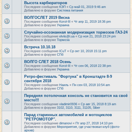
Высота карбюраторов
Последнее сообщение
КЭП
«
Ср май 01, 2019 9:46 am
Добавлено в форуме
Система питания
ВОЛГОСЛЕТ 2019 Весна
Последнее сообщение
Korol-III
«
Чт апр 11, 2019 18:36 pm
Добавлено в форуме
Украина
Случайно-осознанная модернизация тормозов ГАЗ-24
Последнее сообщение
elviis@i.ua
«
Ср ноя 21, 2018 23:24 pm
Добавлено в форуме
Тормоза
Встреча 10.10.18
Последнее сообщение
ICuT
«
Ср окт 10, 2018 15:11 pm
Добавлено в форуме
СПб
ВОЛГО СЛЕТ 2018 Осень
Последнее сообщение
Korol-III
«
Чт сен 06, 2018 22:38 pm
Добавлено в форуме
Украина
Ретро-фестиваль "Фортуна" в Кронштадте 8-9
сентября 2018
Последнее сообщение
Наиль
«
Пн сен 03, 2018 10:54 am
Добавлено в форуме
СПб
Передняя потолочная консоль не становится на своё
место!!!
Последнее сообщение
vladimir0936
«
Ср авг 15, 2018 8:19 am
Добавлено в форуме
3102, 3110, 3111, 31105, Siber
Парад старинных автомобилей и мотоциклов
"РЕТРОМОТОР".
Последнее сообщение
dimanovi
«
Пт апр 27, 2018 14:10 pm
Добавлено в форуме
Мероприятия, где участвовал клуб (фото-
архив)