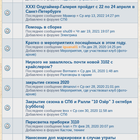
XXXI Олдтаймер-Галерея пройдет с 22 по 24 апреля в
Санкт-Петербурге
Последнее сообщение
Мрамор
«
Ср апр 13, 2022 14:27 pm
Добавлено в форуме
СПб
Помощь в сборке
Последнее сообщение
shu09
«
Чт авг 19, 2021 19:07 pm
Добавлено в форуме
Электрика
Кратко о мероприятиях посещённых в этом году.
Последнее сообщение
iguana01
«
Пн дек 28, 2020 14:25 pm
Добавлено в форуме
Мероприятия, где участвовал клуб (фото-
архив)
Ниукого не завалялось почти новой 3102 с
крайслером?
Последнее сообщение
Bormann
«
Ср дек 16, 2020 1:48 am
Добавлено в форуме
Разговоры в гараже
закрытие сезона 2020
Последнее сообщение
dimanovi
«
Ср окт 28, 2020 21:01 pm
Добавлено в форуме
Мероприятия, где участвовал клуб (фото-
архив)
Закрытие сезона в СПб и Ралли "10 Озёр" 3 октября
(суббота)
Последнее сообщение
lexx
«
Ср сен 30, 2020 11:58 am
Добавлено в форуме
СПб
Пересветка приборки 3110
Последнее сообщение
Ivan
«
Пт фев 28, 2020 20:07 pm
Добавлено в форуме
Кастом, тюнинг
Нанесение доп маркировки в случае утраты