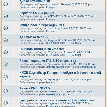
Диски штампы 3110
Последнее сообщение
dimanovi
«
Чт июл 16, 2026 12:02 pm
Добавлено в форуме
Продам
Зеркало ГАЗ-24 раннее
Последнее сообщение
АГРОНОМ
«
Пн июн 08, 2026 20:51 pm
Добавлено в форуме
Продам
купдю блок с переходки 85 г
Последнее сообщение
Tixomir
«
Сб май 09, 2026 10:21 am
Добавлено в форуме
Куплю
Доработка змз 406
Последнее сообщение
Андрей003
«
Пн ноя 03, 2025 16:24 pm
Добавлено в форуме
3102, 3110, 3111, 31105, Siber
Перелив топлива на ЗМЗ 406
Последнее сообщение
Сергейrrrr
«
Вс июн 22, 2025 14:34 pm
Добавлено в форуме
3102, 3110, 3111, 31105, Siber
Расконсервация ГАЗ-3110 спустя год
Последнее сообщение
Artemische
«
Чт фев 20, 2025 15:11 pm
Добавлено в форуме
Двигатели 24Д; 2401; 402 и модификации
XXXII Олдтаймер-Галерея пройдет в Москве на этой
неделе
Последнее сообщение
Мрамор
«
Пн авг 22, 2022 18:08 pm
Добавлено в форуме
Москва
Анкета PRESNEZOV
Последнее сообщение
presnezov
«
Пт июл 15, 2022 21:55 pm
Добавлено в форуме
Анкеты участников
Где сделать развал схождение в Новосибирске?
Последнее сообщение
Ingeeners
«
Сб апр 30, 2022 7:31 am
Добавлено в форуме
Подвеска и управление