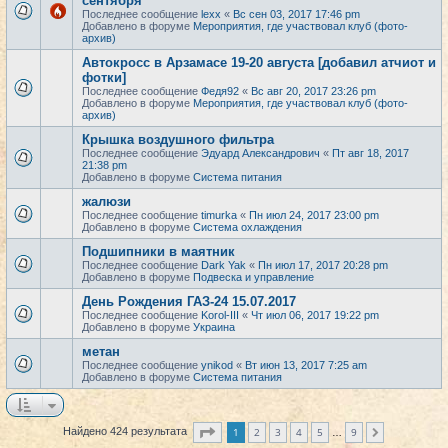
сентября
Последнее сообщение
lexx
«
Вс сен 03, 2017 17:46 pm
Добавлено в форуме
Мероприятия, где участвовал клуб (фото-
архив)
Автокросс в Арзамасе 19-20 августа [добавил атчиот и
фотки]
Последнее сообщение
Федя92
«
Вс авг 20, 2017 23:26 pm
Добавлено в форуме
Мероприятия, где участвовал клуб (фото-
архив)
Крышка воздушного фильтра
Последнее сообщение
Эдуард Александрович
«
Пт авг 18, 2017
21:38 pm
Добавлено в форуме
Система питания
жалюзи
Последнее сообщение
timurka
«
Пн июл 24, 2017 23:00 pm
Добавлено в форуме
Система охлаждения
Подшипники в маятник
Последнее сообщение
Dark Yak
«
Пн июл 17, 2017 20:28 pm
Добавлено в форуме
Подвеска и управление
День Рождения ГАЗ-24 15.07.2017
Последнее сообщение
Korol-III
«
Чт июл 06, 2017 19:22 pm
Добавлено в форуме
Украина
метан
Последнее сообщение
ynikod
«
Вт июн 13, 2017 7:25 am
Добавлено в форуме
Система питания
Страница
1
из
9
1
2
3
4
5
9
Найдено 424 результата
След.
…