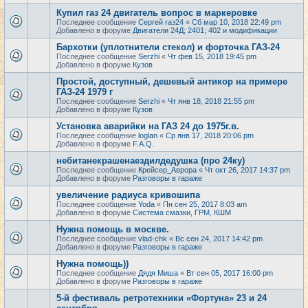
Купил газ 24 двигатель вопрос в маркеровке
Последнее сообщение
Сергей газ24
«
Сб мар 10, 2018 22:49 pm
Добавлено в форуме
Двигатели 24Д; 2401; 402 и модификации
Бархотки (уплотнители стекол) и форточка ГАЗ-24
Последнее сообщение
Serzhi
«
Чт фев 15, 2018 19:45 pm
Добавлено в форуме
Кузов
Простой, доступный, дешевый антикор на примере
ГАЗ-24 1979 г
Последнее сообщение
Serzhi
«
Чт янв 18, 2018 21:55 pm
Добавлено в форуме
Кузов
Установка аварийки на ГАЗ 24 до 1975г.в.
Последнее сообщение
loglan
«
Ср янв 17, 2018 20:06 pm
Добавлено в форуме
F.A.Q.
небитанекрашенаездилдедушка (про 24ку)
Последнее сообщение
Крейсер_Аврора
«
Чт окт 26, 2017 14:37 pm
Добавлено в форуме
Разговоры в гараже
увеличение радиуса кривошипа
Последнее сообщение
Yoda
«
Пн сен 25, 2017 8:03 am
Добавлено в форуме
Система смазки, ГРМ, КШМ
Нужна помощь в москве.
Последнее сообщение
vlad-chk
«
Вс сен 24, 2017 14:42 pm
Добавлено в форуме
Разговоры в гараже
Нужна помощь))
Последнее сообщение
Дядя Миша
«
Вт сен 05, 2017 16:00 pm
Добавлено в форуме
Разговоры в гараже
5-й фестиваль ретротехники «Фортуна» 23 и 24