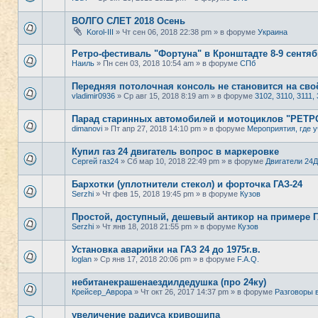
ВОЛГО СЛЕТ 2018 Осень
Korol-III
» Чт сен 06, 2018 22:38 pm » в форуме
Украина
Ретро-фестиваль "Фортуна" в Кронштадте 8-9 сентяб
Наиль
» Пн сен 03, 2018 10:54 am » в форуме
СПб
Передняя потолочная консоль не становится на своё
vladimir0936
» Ср авг 15, 2018 8:19 am » в форуме
3102, 3110, 3111, 
Парад старинных автомобилей и мотоциклов "РЕТ
dimanovi
» Пт апр 27, 2018 14:10 pm » в форуме
Мероприятия, где у
Купил газ 24 двигатель вопрос в маркеровке
Сергей газ24
» Сб мар 10, 2018 22:49 pm » в форуме
Двигатели 24Д
Бархотки (уплотнители стекол) и форточка ГАЗ-24
Serzhi
» Чт фев 15, 2018 19:45 pm » в форуме
Кузов
Простой, доступный, дешевый антикор на примере ГА
Serzhi
» Чт янв 18, 2018 21:55 pm » в форуме
Кузов
Установка аварийки на ГАЗ 24 до 1975г.в.
loglan
» Ср янв 17, 2018 20:06 pm » в форуме
F.A.Q.
небитанекрашенаездилдедушка (про 24ку)
Крейсер_Аврора
» Чт окт 26, 2017 14:37 pm » в форуме
Разговоры 
увеличение радиуса кривошипа