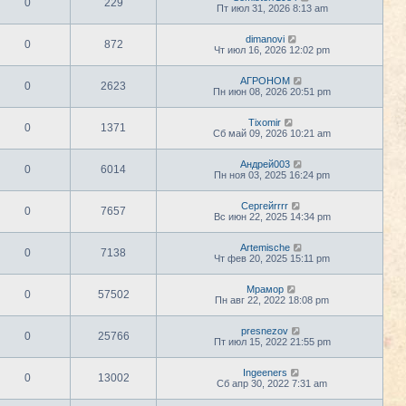
0
229
Пт июл 31, 2026 8:13 am
dimanovi
0
872
Чт июл 16, 2026 12:02 pm
АГРОНОМ
0
2623
Пн июн 08, 2026 20:51 pm
Tixomir
0
1371
Сб май 09, 2026 10:21 am
Андрей003
0
6014
Пн ноя 03, 2025 16:24 pm
Сергейrrrr
0
7657
Вс июн 22, 2025 14:34 pm
Artemische
0
7138
Чт фев 20, 2025 15:11 pm
Мрамор
0
57502
Пн авг 22, 2022 18:08 pm
presnezov
0
25766
Пт июл 15, 2022 21:55 pm
Ingeeners
0
13002
Сб апр 30, 2022 7:31 am