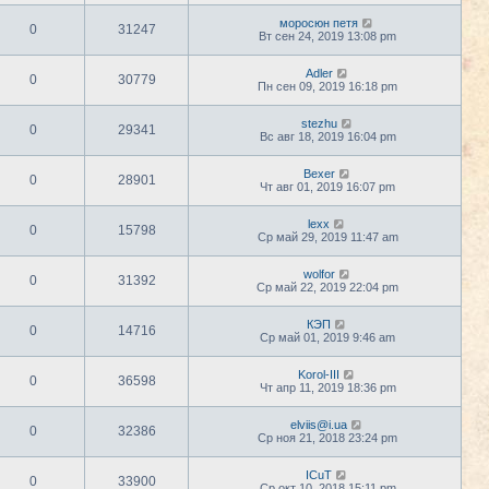
моросюн петя
0
31247
Вт сен 24, 2019 13:08 pm
Adler
0
30779
Пн сен 09, 2019 16:18 pm
stezhu
0
29341
Вс авг 18, 2019 16:04 pm
Bexer
0
28901
Чт авг 01, 2019 16:07 pm
lexx
0
15798
Ср май 29, 2019 11:47 am
wolfor
0
31392
Ср май 22, 2019 22:04 pm
КЭП
0
14716
Ср май 01, 2019 9:46 am
Korol-III
0
36598
Чт апр 11, 2019 18:36 pm
elviis@i.ua
0
32386
Ср ноя 21, 2018 23:24 pm
ICuT
0
33900
Ср окт 10, 2018 15:11 pm