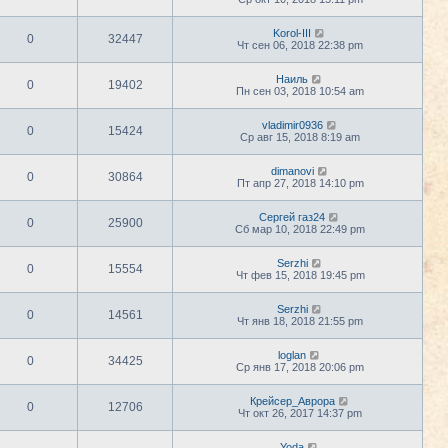
Korol-III
0
32447
Чт сен 06, 2018 22:38 pm
Наиль
0
19402
Пн сен 03, 2018 10:54 am
vladimir0936
0
15424
Ср авг 15, 2018 8:19 am
dimanovi
0
30864
Пт апр 27, 2018 14:10 pm
Сергей газ24
0
25900
Сб мар 10, 2018 22:49 pm
Serzhi
0
15554
Чт фев 15, 2018 19:45 pm
Serzhi
0
14561
Чт янв 18, 2018 21:55 pm
loglan
0
34425
Ср янв 17, 2018 20:06 pm
Крейсер_Аврора
0
12706
Чт окт 26, 2017 14:37 pm
Yoda