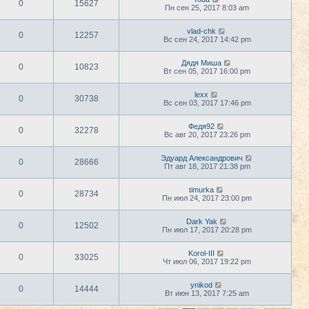
0
15627
Пн сен 25, 2017 8:03 am
vlad-chk
0
12257
Вс сен 24, 2017 14:42 pm
Дядя Миша
0
10823
Вт сен 05, 2017 16:00 pm
lexx
0
30738
Вс сен 03, 2017 17:46 pm
Федя92
0
32278
Вс авг 20, 2017 23:26 pm
Эдуард Александрович
0
28666
Пт авг 18, 2017 21:38 pm
timurka
0
28734
Пн июл 24, 2017 23:00 pm
Dark Yak
0
12502
Пн июл 17, 2017 20:28 pm
Korol-III
0
33025
Чт июл 06, 2017 19:22 pm
ynikod
0
14444
Вт июн 13, 2017 7:25 am