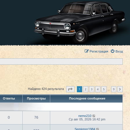
Регистрация
Вход
Страница
1
из
9
1
2
3
4
5
9
Найдено 424 результата
След.
…
Ответы
Просмотры
Последнее сообщение
nemo210
0
76
Ср авг 05, 2026 16:42 pm
Semistorr1984