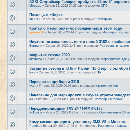
XXXI Олдтаймер-Галерея пройдет с 22 по 24 апреля 
Мрамор
» Ср апр 13, 2022 14:27 pm » в форуме
СПб
Помощь в сборке
shu09
» Чт авг 19, 2021 19:07 pm » в форуме
Электрика
Кратко о мероприятиях посещённых в этом году.
iguana01
» Пн дек 28, 2020 14:25 pm » в форуме
Мероприятия, где 
Ниукого не завалялось почти новой 3102 с крайсле
Bormann
» Ср дек 16, 2020 1:48 am » в форуме
Разговоры в гараже
закрытие сезона 2020
dimanovi
» Ср окт 28, 2020 21:01 pm » в форуме
Мероприятия, где у
Закрытие сезона в СПб и Ралли "10 Озёр" 3 октября 
lexx
» Ср сен 30, 2020 11:58 am » в форуме
СПб
Пересветка приборки 3110
Ivan
» Пт фев 28, 2020 20:07 pm » в форуме
Кастом, тюнинг
Нанесение доп маркировки в случае утраты заводск
436
» Вт янв 21, 2020 14:39 pm » в форуме
Разговоры в гараже
Переднеприводная ГАЗ 24 / НАМИ-0173
X-Tuning
» Чт ноя 28, 2019 9:27 am » в форуме
Оригинальные 24-ки
Кому можно доверить установку ЗМЗ V8 в Москве.
Rumba
» Вс окт 20, 2019 17:48 pm » в форуме
Разговоры в гараже