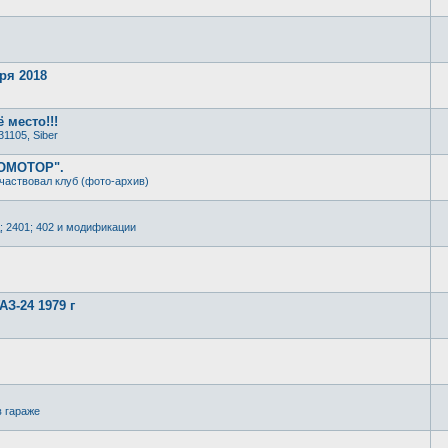
ря 2018
 место!!!
31105, Siber
РОМОТОР".
частвовал клуб (фото-архив)
; 2401; 402 и модификации
З-24 1979 г
в гараже