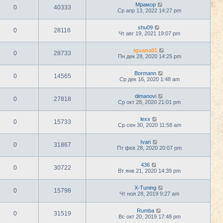
Мрамор
0
40333
Ср апр 13, 2022 14:27 pm
shu09
0
28116
Чт авг 19, 2021 19:07 pm
iguana01
0
28733
Пн дек 28, 2020 14:25 pm
Bormann
0
14565
Ср дек 16, 2020 1:48 am
dimanovi
0
27818
Ср окт 28, 2020 21:01 pm
lexx
0
15733
Ср сен 30, 2020 11:58 am
Ivan
0
31867
Пт фев 28, 2020 20:07 pm
436
0
30722
Вт янв 21, 2020 14:39 pm
X-Tuning
0
15798
Чт ноя 28, 2019 9:27 am
Rumba
0
31519
Вс окт 20, 2019 17:48 pm