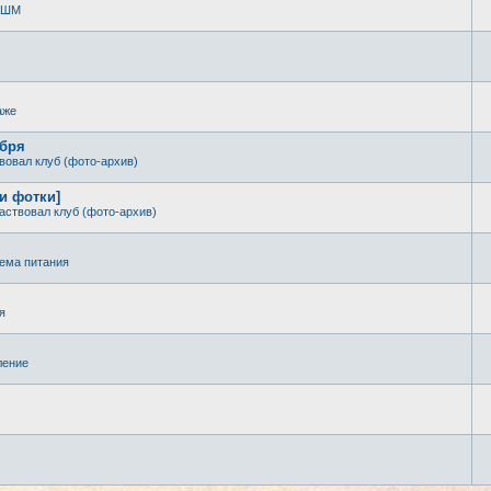
 КШМ
аже
ября
вовал клуб (фото-архив)
 и фотки]
аствовал клуб (фото-архив)
ема питания
я
ление