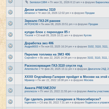
Semistorr1984
» Пт июл 31, 2026 8:13 am » в форуме
Барахолка
Диски штампы 3110
dimanovi
» Чт июл 16, 2026 12:02 pm » в форуме
Продам
Зеркало ГАЗ-24 раннее
АГРОНОМ
» Пн июн 08, 2026 20:51 pm » в форуме
Продам
купдю блок с переходки 85 г
Tixomir
» Сб май 09, 2026 10:21 am » в форуме
Куплю
Доработка змз 406
Андрей003
» Пн ноя 03, 2025 16:24 pm » в форуме
3102, 3110, 3111,
Перелив топлива на ЗМЗ 406
Сергейrrrr
» Вс июн 22, 2025 14:34 pm » в форуме
3102, 3110, 3111, 
Расконсервация ГАЗ-3110 спустя год
Artemische
» Чт фев 20, 2025 15:11 pm » в форуме
Двигатели 24Д; 
XXXII Олдтаймер-Галерея пройдет в Москве на этой 
Мрамор
» Пн авг 22, 2022 18:08 pm » в форуме
Москва
Анкета PRESNEZOV
presnezov
» Пт июл 15, 2022 21:55 pm » в форуме
Анкеты участник
Где сделать развал схождение в Новосибирске?
Ingeeners
» Сб апр 30, 2022 7:31 am » в форуме
Подвеска и управл