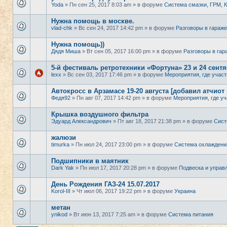
Yoda
» Пн сен 25, 2017 8:03 am » в форуме
Система смазки, ГРМ,
Нужна помощь в москве.
vlad-chk
» Вс сен 24, 2017 14:42 pm » в форуме
Разговоры в гараже
Нужна помощь))
Дядя Миша
» Вт сен 05, 2017 16:00 pm » в форуме
Разговоры в гар
5-й фестиваль ретротехники «Фортуна» 23 и 24 сент
lexx
» Вс сен 03, 2017 17:46 pm » в форуме
Мероприятия, где участ
Автокросс в Арзамасе 19-20 августа [добавил атчиот
Федя92
» Пн авг 07, 2017 14:42 pm » в форуме
Мероприятия, где уч
Крышка воздушного фильтра
Эдуард Александрович
» Пт авг 18, 2017 21:38 pm » в форуме
Сист
жалюзи
timurka
» Пн июл 24, 2017 23:00 pm » в форуме
Система охлаждени
Подшипники в маятник
Dark Yak
» Пн июл 17, 2017 20:28 pm » в форуме
Подвеска и управ
День Рождения ГАЗ-24 15.07.2017
Korol-III
» Чт июл 06, 2017 19:22 pm » в форуме
Украина
метан
ynikod
» Вт июн 13, 2017 7:25 am » в форуме
Система питания