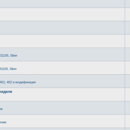
 31105, Siber
31105, Siber
2401; 402 и модификации
неделе
ов
ение