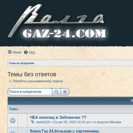
Меню
FAQ
Список форумов
Темы без ответов
Перейти к расширенному поиску
Поиск
Расширенный поиск
Т
Темы
ЧЕй пепелац в Зябликово ??
nemo210
» Ср авг 05, 2026 16:42 pm » в форуме
Москва
Книга Газ 24,большая.с картинками.