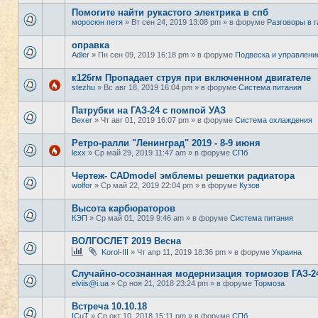
Помогите найти рукастого электрика в спб
моросюн петя
» Вт сен 24, 2019 13:08 pm » в форуме
Разговоры в 
оправка
Adler
» Пн сен 09, 2019 16:18 pm » в форуме
Подвеска и управлени
к126гм Пропадает струя при включенном двигателе
stezhu
» Вс авг 18, 2019 16:04 pm » в форуме
Система питания
Патрубки на ГАЗ-24 с помпой УАЗ
Bexer
» Чт авг 01, 2019 16:07 pm » в форуме
Система охлаждения
Ретро-ралли "Ленинград" 2019 - 8-9 июня
lexx
» Ср май 29, 2019 11:47 am » в форуме
СПб
Чертеж- CADmodel эмблемы решетки радиатора
wolfor
» Ср май 22, 2019 22:04 pm » в форуме
Кузов
Высота карбюраторов
КЭП
» Ср май 01, 2019 9:46 am » в форуме
Система питания
ВОЛГОСЛЕТ 2019 Весна
Korol-III
» Чт апр 11, 2019 18:36 pm » в форуме
Украина
Случайно-осознанная модернизация тормозов ГАЗ-2
elviis@i.ua
» Ср ноя 21, 2018 23:24 pm » в форуме
Тормоза
Встреча 10.10.18
ICuT
» Ср окт 10, 2018 15:11 pm » в форуме
СПб