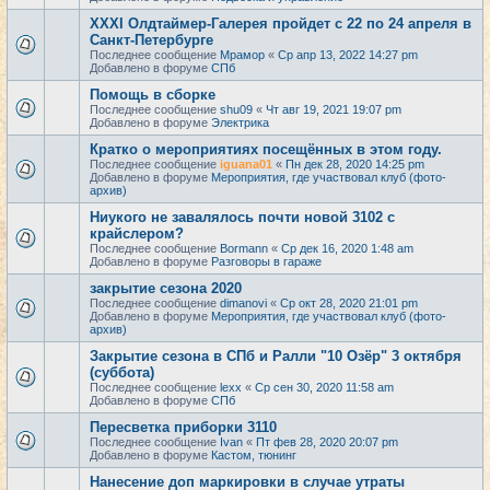
XXXI Олдтаймер-Галерея пройдет с 22 по 24 апреля в
Санкт-Петербурге
Последнее сообщение
Мрамор
«
Ср апр 13, 2022 14:27 pm
Добавлено в форуме
СПб
Помощь в сборке
Последнее сообщение
shu09
«
Чт авг 19, 2021 19:07 pm
Добавлено в форуме
Электрика
Кратко о мероприятиях посещённых в этом году.
Последнее сообщение
iguana01
«
Пн дек 28, 2020 14:25 pm
Добавлено в форуме
Мероприятия, где участвовал клуб (фото-
архив)
Ниукого не завалялось почти новой 3102 с
крайслером?
Последнее сообщение
Bormann
«
Ср дек 16, 2020 1:48 am
Добавлено в форуме
Разговоры в гараже
закрытие сезона 2020
Последнее сообщение
dimanovi
«
Ср окт 28, 2020 21:01 pm
Добавлено в форуме
Мероприятия, где участвовал клуб (фото-
архив)
Закрытие сезона в СПб и Ралли "10 Озёр" 3 октября
(суббота)
Последнее сообщение
lexx
«
Ср сен 30, 2020 11:58 am
Добавлено в форуме
СПб
Пересветка приборки 3110
Последнее сообщение
Ivan
«
Пт фев 28, 2020 20:07 pm
Добавлено в форуме
Кастом, тюнинг
Нанесение доп маркировки в случае утраты