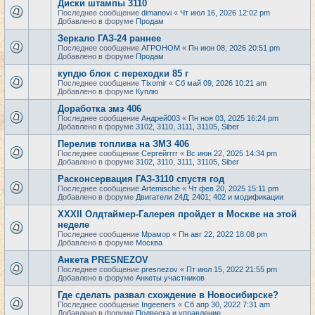
Диски штампы 3110
Последнее сообщение
dimanovi
«
Чт июл 16, 2026 12:02 pm
Добавлено в форуме
Продам
Зеркало ГАЗ-24 раннее
Последнее сообщение
АГРОНОМ
«
Пн июн 08, 2026 20:51 pm
Добавлено в форуме
Продам
купдю блок с переходки 85 г
Последнее сообщение
Tixomir
«
Сб май 09, 2026 10:21 am
Добавлено в форуме
Куплю
Доработка змз 406
Последнее сообщение
Андрей003
«
Пн ноя 03, 2025 16:24 pm
Добавлено в форуме
3102, 3110, 3111, 31105, Siber
Перелив топлива на ЗМЗ 406
Последнее сообщение
Сергейrrrr
«
Вс июн 22, 2025 14:34 pm
Добавлено в форуме
3102, 3110, 3111, 31105, Siber
Расконсервация ГАЗ-3110 спустя год
Последнее сообщение
Artemische
«
Чт фев 20, 2025 15:11 pm
Добавлено в форуме
Двигатели 24Д; 2401; 402 и модификации
XXXII Олдтаймер-Галерея пройдет в Москве на этой
неделе
Последнее сообщение
Мрамор
«
Пн авг 22, 2022 18:08 pm
Добавлено в форуме
Москва
Анкета PRESNEZOV
Последнее сообщение
presnezov
«
Пт июл 15, 2022 21:55 pm
Добавлено в форуме
Анкеты участников
Где сделать развал схождение в Новосибирске?
Последнее сообщение
Ingeeners
«
Сб апр 30, 2022 7:31 am
Добавлено в форуме
Подвеска и управление