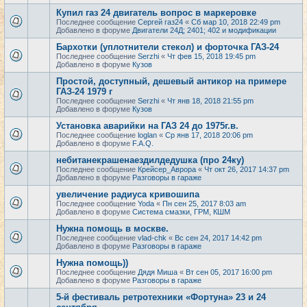
Купил газ 24 двигатель вопрос в маркеровке
Последнее сообщение
Сергей газ24
«
Сб мар 10, 2018 22:49 pm
Добавлено в форуме
Двигатели 24Д; 2401; 402 и модификации
Бархотки (уплотнители стекол) и форточка ГАЗ-24
Последнее сообщение
Serzhi
«
Чт фев 15, 2018 19:45 pm
Добавлено в форуме
Кузов
Простой, доступный, дешевый антикор на примере
ГАЗ-24 1979 г
Последнее сообщение
Serzhi
«
Чт янв 18, 2018 21:55 pm
Добавлено в форуме
Кузов
Установка аварийки на ГАЗ 24 до 1975г.в.
Последнее сообщение
loglan
«
Ср янв 17, 2018 20:06 pm
Добавлено в форуме
F.A.Q.
небитанекрашенаездилдедушка (про 24ку)
Последнее сообщение
Крейсер_Аврора
«
Чт окт 26, 2017 14:37 pm
Добавлено в форуме
Разговоры в гараже
увеличение радиуса кривошипа
Последнее сообщение
Yoda
«
Пн сен 25, 2017 8:03 am
Добавлено в форуме
Система смазки, ГРМ, КШМ
Нужна помощь в москве.
Последнее сообщение
vlad-chk
«
Вс сен 24, 2017 14:42 pm
Добавлено в форуме
Разговоры в гараже
Нужна помощь))
Последнее сообщение
Дядя Миша
«
Вт сен 05, 2017 16:00 pm
Добавлено в форуме
Разговоры в гараже
5-й фестиваль ретротехники «Фортуна» 23 и 24