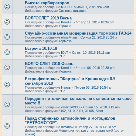
Высота карбюраторов
Последнее сообщение
КЭП
«
Ср май 01, 2019 9:46 am
Добавлено в форуме
Система питания
ВОЛГОСЛЕТ 2019 Весна
Последнее сообщение
Korol-III
«
Чт апр 11, 2019 18:36 pm
Добавлено в форуме
Украина
Случайно-осознанная модернизация тормозов ГАЗ-24
Последнее сообщение
elviis@i.ua
«
Ср ноя 21, 2018 23:24 pm
Добавлено в форуме
Тормоза
Встреча 10.10.18
Последнее сообщение
ICuT
«
Ср окт 10, 2018 15:11 pm
Добавлено в форуме
СПб
ВОЛГО СЛЕТ 2018 Осень
Последнее сообщение
Korol-III
«
Чт сен 06, 2018 22:38 pm
Добавлено в форуме
Украина
Ретро-фестиваль "Фортуна" в Кронштадте 8-9
сентября 2018
Последнее сообщение
Наиль
«
Пн сен 03, 2018 10:54 am
Добавлено в форуме
СПб
Передняя потолочная консоль не становится на своё
место!!!
Последнее сообщение
vladimir0936
«
Ср авг 15, 2018 8:19 am
Добавлено в форуме
3102, 3110, 3111, 31105, Siber
Парад старинных автомобилей и мотоциклов
"РЕТРОМОТОР".
Последнее сообщение
dimanovi
«
Пт апр 27, 2018 14:10 pm
Добавлено в форуме
Мероприятия, где участвовал клуб (фото-
архив)