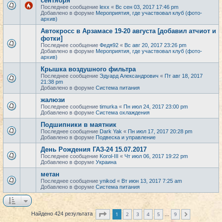
сентября
Последнее сообщение
lexx
«
Вс сен 03, 2017 17:46 pm
Добавлено в форуме
Мероприятия, где участвовал клуб (фото-
архив)
Автокросс в Арзамасе 19-20 августа [добавил атчиот и
фотки]
Последнее сообщение
Федя92
«
Вс авг 20, 2017 23:26 pm
Добавлено в форуме
Мероприятия, где участвовал клуб (фото-
архив)
Крышка воздушного фильтра
Последнее сообщение
Эдуард Александрович
«
Пт авг 18, 2017
21:38 pm
Добавлено в форуме
Система питания
жалюзи
Последнее сообщение
timurka
«
Пн июл 24, 2017 23:00 pm
Добавлено в форуме
Система охлаждения
Подшипники в маятник
Последнее сообщение
Dark Yak
«
Пн июл 17, 2017 20:28 pm
Добавлено в форуме
Подвеска и управление
День Рождения ГАЗ-24 15.07.2017
Последнее сообщение
Korol-III
«
Чт июл 06, 2017 19:22 pm
Добавлено в форуме
Украина
метан
Последнее сообщение
ynikod
«
Вт июн 13, 2017 7:25 am
Добавлено в форуме
Система питания
Страница
1
из
9
1
2
3
4
5
9
Найдено 424 результата
След.
…