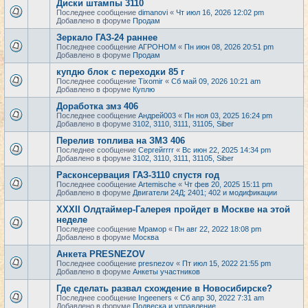
Диски штампы 3110
Последнее сообщение
dimanovi
«
Чт июл 16, 2026 12:02 pm
Добавлено в форуме
Продам
Зеркало ГАЗ-24 раннее
Последнее сообщение
АГРОНОМ
«
Пн июн 08, 2026 20:51 pm
Добавлено в форуме
Продам
купдю блок с переходки 85 г
Последнее сообщение
Tixomir
«
Сб май 09, 2026 10:21 am
Добавлено в форуме
Куплю
Доработка змз 406
Последнее сообщение
Андрей003
«
Пн ноя 03, 2025 16:24 pm
Добавлено в форуме
3102, 3110, 3111, 31105, Siber
Перелив топлива на ЗМЗ 406
Последнее сообщение
Сергейrrrr
«
Вс июн 22, 2025 14:34 pm
Добавлено в форуме
3102, 3110, 3111, 31105, Siber
Расконсервация ГАЗ-3110 спустя год
Последнее сообщение
Artemische
«
Чт фев 20, 2025 15:11 pm
Добавлено в форуме
Двигатели 24Д; 2401; 402 и модификации
XXXII Олдтаймер-Галерея пройдет в Москве на этой
неделе
Последнее сообщение
Мрамор
«
Пн авг 22, 2022 18:08 pm
Добавлено в форуме
Москва
Анкета PRESNEZOV
Последнее сообщение
presnezov
«
Пт июл 15, 2022 21:55 pm
Добавлено в форуме
Анкеты участников
Где сделать развал схождение в Новосибирске?
Последнее сообщение
Ingeeners
«
Сб апр 30, 2022 7:31 am
Добавлено в форуме
Подвеска и управление