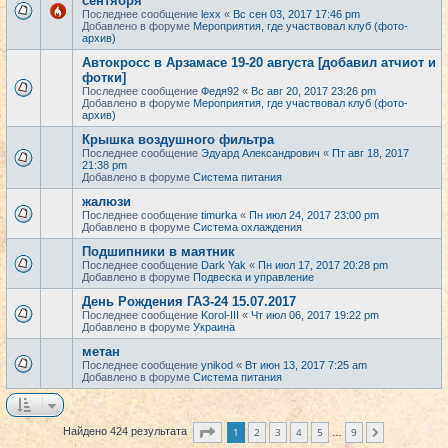
сентября
Последнее сообщение
lexx
«
Вс сен 03, 2017 17:46 pm
Добавлено в форуме
Мероприятия, где участвовал клуб (фото-
архив)
Автокросс в Арзамасе 19-20 августа [добавил атчиот и
фотки]
Последнее сообщение
Федя92
«
Вс авг 20, 2017 23:26 pm
Добавлено в форуме
Мероприятия, где участвовал клуб (фото-
архив)
Крышка воздушного фильтра
Последнее сообщение
Эдуард Александрович
«
Пт авг 18, 2017
21:38 pm
Добавлено в форуме
Система питания
жалюзи
Последнее сообщение
timurka
«
Пн июл 24, 2017 23:00 pm
Добавлено в форуме
Система охлаждения
Подшипники в маятник
Последнее сообщение
Dark Yak
«
Пн июл 17, 2017 20:28 pm
Добавлено в форуме
Подвеска и управление
День Рождения ГАЗ-24 15.07.2017
Последнее сообщение
Korol-III
«
Чт июл 06, 2017 19:22 pm
Добавлено в форуме
Украина
метан
Последнее сообщение
ynikod
«
Вт июн 13, 2017 7:25 am
Добавлено в форуме
Система питания
Страница
1
из
9
1
2
3
4
5
9
Найдено 424 результата
След.
…