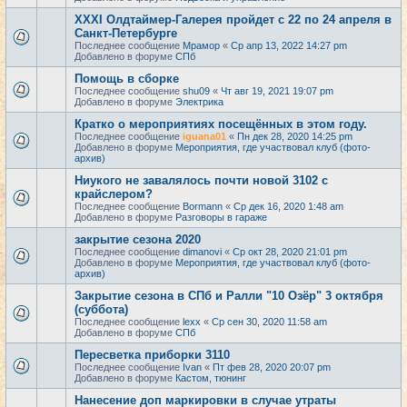
XXXI Олдтаймер-Галерея пройдет с 22 по 24 апреля в
Санкт-Петербурге
Последнее сообщение
Мрамор
«
Ср апр 13, 2022 14:27 pm
Добавлено в форуме
СПб
Помощь в сборке
Последнее сообщение
shu09
«
Чт авг 19, 2021 19:07 pm
Добавлено в форуме
Электрика
Кратко о мероприятиях посещённых в этом году.
Последнее сообщение
iguana01
«
Пн дек 28, 2020 14:25 pm
Добавлено в форуме
Мероприятия, где участвовал клуб (фото-
архив)
Ниукого не завалялось почти новой 3102 с
крайслером?
Последнее сообщение
Bormann
«
Ср дек 16, 2020 1:48 am
Добавлено в форуме
Разговоры в гараже
закрытие сезона 2020
Последнее сообщение
dimanovi
«
Ср окт 28, 2020 21:01 pm
Добавлено в форуме
Мероприятия, где участвовал клуб (фото-
архив)
Закрытие сезона в СПб и Ралли "10 Озёр" 3 октября
(суббота)
Последнее сообщение
lexx
«
Ср сен 30, 2020 11:58 am
Добавлено в форуме
СПб
Пересветка приборки 3110
Последнее сообщение
Ivan
«
Пт фев 28, 2020 20:07 pm
Добавлено в форуме
Кастом, тюнинг
Нанесение доп маркировки в случае утраты