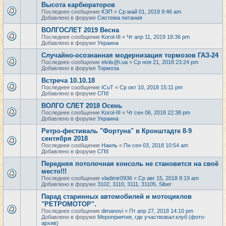
Высота карбюраторов
Последнее сообщение
КЭП
«
Ср май 01, 2019 9:46 am
Добавлено в форуме
Система питания
ВОЛГОСЛЕТ 2019 Весна
Последнее сообщение
Korol-III
«
Чт апр 11, 2019 18:36 pm
Добавлено в форуме
Украина
Случайно-осознанная модернизация тормозов ГАЗ-24
Последнее сообщение
elviis@i.ua
«
Ср ноя 21, 2018 23:24 pm
Добавлено в форуме
Тормоза
Встреча 10.10.18
Последнее сообщение
ICuT
«
Ср окт 10, 2018 15:11 pm
Добавлено в форуме
СПб
ВОЛГО СЛЕТ 2018 Осень
Последнее сообщение
Korol-III
«
Чт сен 06, 2018 22:38 pm
Добавлено в форуме
Украина
Ретро-фестиваль "Фортуна" в Кронштадте 8-9
сентября 2018
Последнее сообщение
Наиль
«
Пн сен 03, 2018 10:54 am
Добавлено в форуме
СПб
Передняя потолочная консоль не становится на своё
место!!!
Последнее сообщение
vladimir0936
«
Ср авг 15, 2018 8:19 am
Добавлено в форуме
3102, 3110, 3111, 31105, Siber
Парад старинных автомобилей и мотоциклов
"РЕТРОМОТОР".
Последнее сообщение
dimanovi
«
Пт апр 27, 2018 14:10 pm
Добавлено в форуме
Мероприятия, где участвовал клуб (фото-
архив)