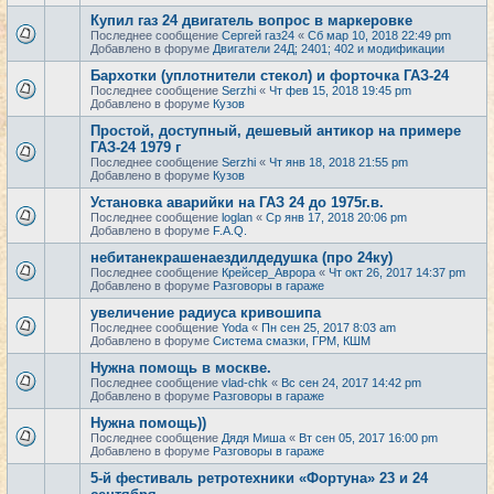
Купил газ 24 двигатель вопрос в маркеровке
Последнее сообщение
Сергей газ24
«
Сб мар 10, 2018 22:49 pm
Добавлено в форуме
Двигатели 24Д; 2401; 402 и модификации
Бархотки (уплотнители стекол) и форточка ГАЗ-24
Последнее сообщение
Serzhi
«
Чт фев 15, 2018 19:45 pm
Добавлено в форуме
Кузов
Простой, доступный, дешевый антикор на примере
ГАЗ-24 1979 г
Последнее сообщение
Serzhi
«
Чт янв 18, 2018 21:55 pm
Добавлено в форуме
Кузов
Установка аварийки на ГАЗ 24 до 1975г.в.
Последнее сообщение
loglan
«
Ср янв 17, 2018 20:06 pm
Добавлено в форуме
F.A.Q.
небитанекрашенаездилдедушка (про 24ку)
Последнее сообщение
Крейсер_Аврора
«
Чт окт 26, 2017 14:37 pm
Добавлено в форуме
Разговоры в гараже
увеличение радиуса кривошипа
Последнее сообщение
Yoda
«
Пн сен 25, 2017 8:03 am
Добавлено в форуме
Система смазки, ГРМ, КШМ
Нужна помощь в москве.
Последнее сообщение
vlad-chk
«
Вс сен 24, 2017 14:42 pm
Добавлено в форуме
Разговоры в гараже
Нужна помощь))
Последнее сообщение
Дядя Миша
«
Вт сен 05, 2017 16:00 pm
Добавлено в форуме
Разговоры в гараже
5-й фестиваль ретротехники «Фортуна» 23 и 24