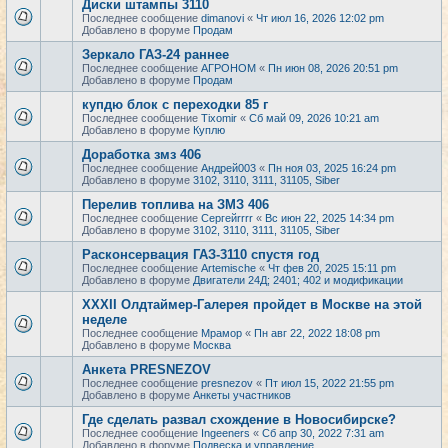
Диски штампы 3110
Последнее сообщение
dimanovi
«
Чт июл 16, 2026 12:02 pm
Добавлено в форуме
Продам
Зеркало ГАЗ-24 раннее
Последнее сообщение
АГРОНОМ
«
Пн июн 08, 2026 20:51 pm
Добавлено в форуме
Продам
купдю блок с переходки 85 г
Последнее сообщение
Tixomir
«
Сб май 09, 2026 10:21 am
Добавлено в форуме
Куплю
Доработка змз 406
Последнее сообщение
Андрей003
«
Пн ноя 03, 2025 16:24 pm
Добавлено в форуме
3102, 3110, 3111, 31105, Siber
Перелив топлива на ЗМЗ 406
Последнее сообщение
Сергейrrrr
«
Вс июн 22, 2025 14:34 pm
Добавлено в форуме
3102, 3110, 3111, 31105, Siber
Расконсервация ГАЗ-3110 спустя год
Последнее сообщение
Artemische
«
Чт фев 20, 2025 15:11 pm
Добавлено в форуме
Двигатели 24Д; 2401; 402 и модификации
XXXII Олдтаймер-Галерея пройдет в Москве на этой
неделе
Последнее сообщение
Мрамор
«
Пн авг 22, 2022 18:08 pm
Добавлено в форуме
Москва
Анкета PRESNEZOV
Последнее сообщение
presnezov
«
Пт июл 15, 2022 21:55 pm
Добавлено в форуме
Анкеты участников
Где сделать развал схождение в Новосибирске?
Последнее сообщение
Ingeeners
«
Сб апр 30, 2022 7:31 am
Добавлено в форуме
Подвеска и управление