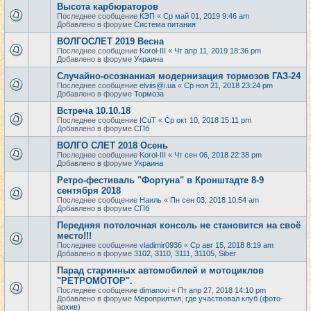
Высота карбюраторов
Последнее сообщение
КЭП
«
Ср май 01, 2019 9:46 am
Добавлено в форуме
Система питания
ВОЛГОСЛЕТ 2019 Весна
Последнее сообщение
Korol-III
«
Чт апр 11, 2019 18:36 pm
Добавлено в форуме
Украина
Случайно-осознанная модернизация тормозов ГАЗ-24
Последнее сообщение
elviis@i.ua
«
Ср ноя 21, 2018 23:24 pm
Добавлено в форуме
Тормоза
Встреча 10.10.18
Последнее сообщение
ICuT
«
Ср окт 10, 2018 15:11 pm
Добавлено в форуме
СПб
ВОЛГО СЛЕТ 2018 Осень
Последнее сообщение
Korol-III
«
Чт сен 06, 2018 22:38 pm
Добавлено в форуме
Украина
Ретро-фестиваль "Фортуна" в Кронштадте 8-9
сентября 2018
Последнее сообщение
Наиль
«
Пн сен 03, 2018 10:54 am
Добавлено в форуме
СПб
Передняя потолочная консоль не становится на своё
место!!!
Последнее сообщение
vladimir0936
«
Ср авг 15, 2018 8:19 am
Добавлено в форуме
3102, 3110, 3111, 31105, Siber
Парад старинных автомобилей и мотоциклов
"РЕТРОМОТОР".
Последнее сообщение
dimanovi
«
Пт апр 27, 2018 14:10 pm
Добавлено в форуме
Мероприятия, где участвовал клуб (фото-
архив)