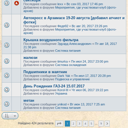
сентября
Последнее сообщение
lexx
«
Вс сен 03, 2017 17:46 pm
Добавлено в форуме
Мероприятия, где участвовал клуб (фото-
архив)
Автокросс в Арзамасе 19-20 августа [добавил атчиот и
фотки]
Последнее сообщение
Федя92
«
Вс авг 20, 2017 23:26 pm
Добавлено в форуме
Мероприятия, где участвовал клуб (фото-
архив)
Крышка воздушного фильтра
Последнее сообщение
Эдуард Александрович
«
Пт авг 18, 2017
21:38 pm
Добавлено в форуме
Система питания
жалюзи
Последнее сообщение
timurka
«
Пн июл 24, 2017 23:00 pm
Добавлено в форуме
Система охлаждения
Подшипники в маятник
Последнее сообщение
Dark Yak
«
Пн июл 17, 2017 20:28 pm
Добавлено в форуме
Подвеска и управление
День Рождения ГАЗ-24 15.07.2017
Последнее сообщение
Korol-III
«
Чт июл 06, 2017 19:22 pm
Добавлено в форуме
Украина
метан
Последнее сообщение
ynikod
«
Вт июн 13, 2017 7:25 am
Добавлено в форуме
Система питания
Страница
1
из
9
1
2
3
4
5
9
Найдено 424 результата
След.
…