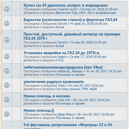
Купил газ 24 двигатель вопрос в маркеровке
Последнее сообщение
Сергей газ24
«
Сб мар 10, 2018 22:49 pm
Добавлено в форуме
Двигатели 24Д; 2401; 402 и модификации
Бархотки (уплотнители стекол) и форточка ГАЗ-24
Последнее сообщение
Serzhi
«
Чт фев 15, 2018 19:45 pm
Добавлено в форуме
Кузов
Простой, доступный, дешевый антикор на примере
ГАЗ-24 1979 г
Последнее сообщение
Serzhi
«
Чт янв 18, 2018 21:55 pm
Добавлено в форуме
Кузов
Установка аварийки на ГАЗ 24 до 1975г.в.
Последнее сообщение
loglan
«
Ср янв 17, 2018 20:06 pm
Добавлено в форуме
F.A.Q.
небитанекрашенаездилдедушка (про 24ку)
Последнее сообщение
Крейсер_Аврора
«
Чт окт 26, 2017 14:37 pm
Добавлено в форуме
Разговоры в гараже
увеличение радиуса кривошипа
Последнее сообщение
Yoda
«
Пн сен 25, 2017 8:03 am
Добавлено в форуме
Система смазки, ГРМ, КШМ
Нужна помощь в москве.
Последнее сообщение
vlad-chk
«
Вс сен 24, 2017 14:42 pm
Добавлено в форуме
Разговоры в гараже
Нужна помощь))
Последнее сообщение
Дядя Миша
«
Вт сен 05, 2017 16:00 pm
Добавлено в форуме
Разговоры в гараже
5-й фестиваль ретротехники «Фортуна» 23 и 24