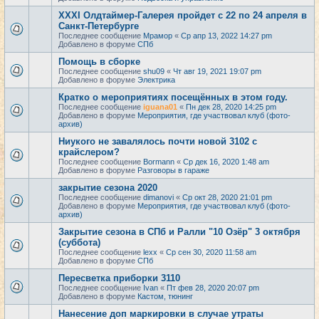
XXXI Олдтаймер-Галерея пройдет с 22 по 24 апреля в
Санкт-Петербурге
Последнее сообщение
Мрамор
«
Ср апр 13, 2022 14:27 pm
Добавлено в форуме
СПб
Помощь в сборке
Последнее сообщение
shu09
«
Чт авг 19, 2021 19:07 pm
Добавлено в форуме
Электрика
Кратко о мероприятиях посещённых в этом году.
Последнее сообщение
iguana01
«
Пн дек 28, 2020 14:25 pm
Добавлено в форуме
Мероприятия, где участвовал клуб (фото-
архив)
Ниукого не завалялось почти новой 3102 с
крайслером?
Последнее сообщение
Bormann
«
Ср дек 16, 2020 1:48 am
Добавлено в форуме
Разговоры в гараже
закрытие сезона 2020
Последнее сообщение
dimanovi
«
Ср окт 28, 2020 21:01 pm
Добавлено в форуме
Мероприятия, где участвовал клуб (фото-
архив)
Закрытие сезона в СПб и Ралли "10 Озёр" 3 октября
(суббота)
Последнее сообщение
lexx
«
Ср сен 30, 2020 11:58 am
Добавлено в форуме
СПб
Пересветка приборки 3110
Последнее сообщение
Ivan
«
Пт фев 28, 2020 20:07 pm
Добавлено в форуме
Кастом, тюнинг
Нанесение доп маркировки в случае утраты