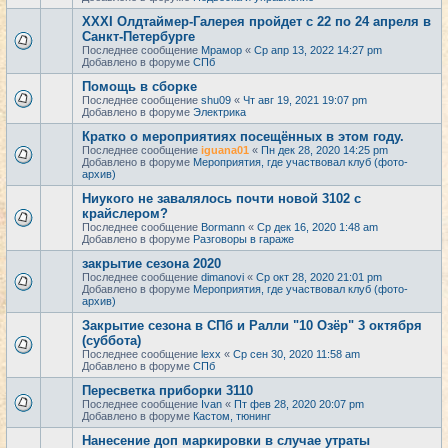
XXXI Олдтаймер-Галерея пройдет с 22 по 24 апреля в
Санкт-Петербурге
Последнее сообщение
Мрамор
«
Ср апр 13, 2022 14:27 pm
Добавлено в форуме
СПб
Помощь в сборке
Последнее сообщение
shu09
«
Чт авг 19, 2021 19:07 pm
Добавлено в форуме
Электрика
Кратко о мероприятиях посещённых в этом году.
Последнее сообщение
iguana01
«
Пн дек 28, 2020 14:25 pm
Добавлено в форуме
Мероприятия, где участвовал клуб (фото-
архив)
Ниукого не завалялось почти новой 3102 с
крайслером?
Последнее сообщение
Bormann
«
Ср дек 16, 2020 1:48 am
Добавлено в форуме
Разговоры в гараже
закрытие сезона 2020
Последнее сообщение
dimanovi
«
Ср окт 28, 2020 21:01 pm
Добавлено в форуме
Мероприятия, где участвовал клуб (фото-
архив)
Закрытие сезона в СПб и Ралли "10 Озёр" 3 октября
(суббота)
Последнее сообщение
lexx
«
Ср сен 30, 2020 11:58 am
Добавлено в форуме
СПб
Пересветка приборки 3110
Последнее сообщение
Ivan
«
Пт фев 28, 2020 20:07 pm
Добавлено в форуме
Кастом, тюнинг
Нанесение доп маркировки в случае утраты