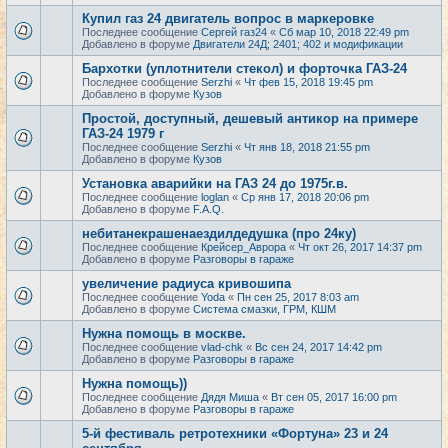
Купил газ 24 двигатель вопрос в маркеровке
Последнее сообщение
Сергей газ24
«
Сб мар 10, 2018 22:49 pm
Добавлено в форуме
Двигатели 24Д; 2401; 402 и модификации
Бархотки (уплотнители стекол) и форточка ГАЗ-24
Последнее сообщение
Serzhi
«
Чт фев 15, 2018 19:45 pm
Добавлено в форуме
Кузов
Простой, доступный, дешевый антикор на примере
ГАЗ-24 1979 г
Последнее сообщение
Serzhi
«
Чт янв 18, 2018 21:55 pm
Добавлено в форуме
Кузов
Установка аварийки на ГАЗ 24 до 1975г.в.
Последнее сообщение
loglan
«
Ср янв 17, 2018 20:06 pm
Добавлено в форуме
F.A.Q.
небитанекрашенаездилдедушка (про 24ку)
Последнее сообщение
Крейсер_Аврора
«
Чт окт 26, 2017 14:37 pm
Добавлено в форуме
Разговоры в гараже
увеличение радиуса кривошипа
Последнее сообщение
Yoda
«
Пн сен 25, 2017 8:03 am
Добавлено в форуме
Система смазки, ГРМ, КШМ
Нужна помощь в москве.
Последнее сообщение
vlad-chk
«
Вс сен 24, 2017 14:42 pm
Добавлено в форуме
Разговоры в гараже
Нужна помощь))
Последнее сообщение
Дядя Миша
«
Вт сен 05, 2017 16:00 pm
Добавлено в форуме
Разговоры в гараже
5-й фестиваль ретротехники «Фортуна» 23 и 24