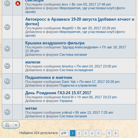
сентября
Последнее сообщение
lexx
«
Вс сен 03, 2017 17:46 pm
Добавлено в форуме
Мероприятия, где участвовал клуб (фото-
архив)
Автокросс в Арзамасе 19-20 августа [добавил атчиот и
фотки]
Последнее сообщение
Федя92
«
Вс авг 20, 2017 23:26 pm
Добавлено в форуме
Мероприятия, где участвовал клуб (фото-
архив)
Крышка воздушного фильтра
Последнее сообщение
Эдуард Александрович
«
Пт авг 18, 2017
21:38 pm
Добавлено в форуме
Система питания
жалюзи
Последнее сообщение
timurka
«
Пн июл 24, 2017 23:00 pm
Добавлено в форуме
Система охлаждения
Подшипники в маятник
Последнее сообщение
Dark Yak
«
Пн июл 17, 2017 20:28 pm
Добавлено в форуме
Подвеска и управление
День Рождения ГАЗ-24 15.07.2017
Последнее сообщение
Korol-III
«
Чт июл 06, 2017 19:22 pm
Добавлено в форуме
Украина
метан
Последнее сообщение
ynikod
«
Вт июн 13, 2017 7:25 am
Добавлено в форуме
Система питания
Страница
1
из
9
1
2
3
4
5
9
Найдено 424 результата
След.
…