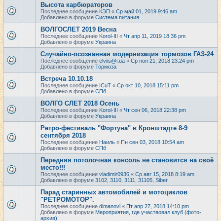
Высота карбюраторов
Последнее сообщение
КЭП
«
Ср май 01, 2019 9:46 am
Добавлено в форуме
Система питания
ВОЛГОСЛЕТ 2019 Весна
Последнее сообщение
Korol-III
«
Чт апр 11, 2019 18:36 pm
Добавлено в форуме
Украина
Случайно-осознанная модернизация тормозов ГАЗ-24
Последнее сообщение
elviis@i.ua
«
Ср ноя 21, 2018 23:24 pm
Добавлено в форуме
Тормоза
Встреча 10.10.18
Последнее сообщение
ICuT
«
Ср окт 10, 2018 15:11 pm
Добавлено в форуме
СПб
ВОЛГО СЛЕТ 2018 Осень
Последнее сообщение
Korol-III
«
Чт сен 06, 2018 22:38 pm
Добавлено в форуме
Украина
Ретро-фестиваль "Фортуна" в Кронштадте 8-9
сентября 2018
Последнее сообщение
Наиль
«
Пн сен 03, 2018 10:54 am
Добавлено в форуме
СПб
Передняя потолочная консоль не становится на своё
место!!!
Последнее сообщение
vladimir0936
«
Ср авг 15, 2018 8:19 am
Добавлено в форуме
3102, 3110, 3111, 31105, Siber
Парад старинных автомобилей и мотоциклов
"РЕТРОМОТОР".
Последнее сообщение
dimanovi
«
Пт апр 27, 2018 14:10 pm
Добавлено в форуме
Мероприятия, где участвовал клуб (фото-
архив)