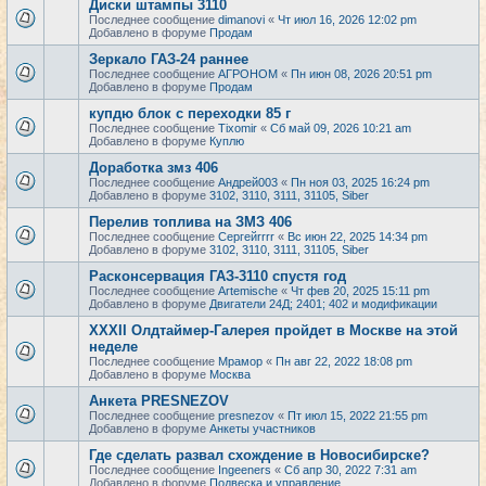
Диски штампы 3110
Последнее сообщение
dimanovi
«
Чт июл 16, 2026 12:02 pm
Добавлено в форуме
Продам
Зеркало ГАЗ-24 раннее
Последнее сообщение
АГРОНОМ
«
Пн июн 08, 2026 20:51 pm
Добавлено в форуме
Продам
купдю блок с переходки 85 г
Последнее сообщение
Tixomir
«
Сб май 09, 2026 10:21 am
Добавлено в форуме
Куплю
Доработка змз 406
Последнее сообщение
Андрей003
«
Пн ноя 03, 2025 16:24 pm
Добавлено в форуме
3102, 3110, 3111, 31105, Siber
Перелив топлива на ЗМЗ 406
Последнее сообщение
Сергейrrrr
«
Вс июн 22, 2025 14:34 pm
Добавлено в форуме
3102, 3110, 3111, 31105, Siber
Расконсервация ГАЗ-3110 спустя год
Последнее сообщение
Artemische
«
Чт фев 20, 2025 15:11 pm
Добавлено в форуме
Двигатели 24Д; 2401; 402 и модификации
XXXII Олдтаймер-Галерея пройдет в Москве на этой
неделе
Последнее сообщение
Мрамор
«
Пн авг 22, 2022 18:08 pm
Добавлено в форуме
Москва
Анкета PRESNEZOV
Последнее сообщение
presnezov
«
Пт июл 15, 2022 21:55 pm
Добавлено в форуме
Анкеты участников
Где сделать развал схождение в Новосибирске?
Последнее сообщение
Ingeeners
«
Сб апр 30, 2022 7:31 am
Добавлено в форуме
Подвеска и управление