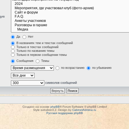
щую
Да
Нет
В названиях тем и текстах сообщений
Только в текстах сообщений
Только по названию темы
Только в первом сообщении темы
Сообщения
Темы
по возрастанию
по убыванию
символов сообщений
Создано на основе
phpBB
® Forum Software © phpBB Limited
Style subsilver3.2. Design by
CabinetAdmina.ru
Русская поддержка phpBB