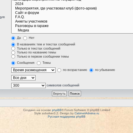
щую
Да
Нет
В названиях тем и текстах сообщений
Только в текстах сообщений
Только по названию темы
Только в первом сообщении темы
Сообщения
Темы
по возрастанию
по убыванию
символов сообщений
Создано на основе
phpBB
® Forum Software © phpBB Limited
Style subsilver3.2. Design by
CabinetAdmina.ru
Русская поддержка phpBB