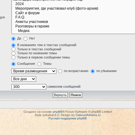
щую
Да
Нет
В названиях тем и текстах сообщений
Только в текстах сообщений
Только по названию темы
Только в первом сообщении темы
Сообщения
Темы
по возрастанию
по убыванию
символов сообщений
Создано на основе
phpBB
® Forum Software © phpBB Limited
Style subsilver3.2. Design by
CabinetAdmina.ru
Русская поддержка phpBB