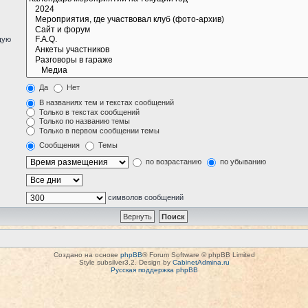
щую
Да
Нет
В названиях тем и текстах сообщений
Только в текстах сообщений
Только по названию темы
Только в первом сообщении темы
Сообщения
Темы
по возрастанию
по убыванию
символов сообщений
Создано на основе
phpBB
® Forum Software © phpBB Limited
Style subsilver3.2. Design by
CabinetAdmina.ru
Русская поддержка phpBB