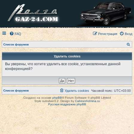
FAQ
Регистрация
Вход
П
Список форумов
о
и
с
Удалить cookies
к
Вы уверены, что хотите удалить все cookie, установленные данной
конференцией?
Список форумов
Удалить cookies
Часовой пояс:
UTC+03:00
Создано на основе
phpBB
® Forum Software © phpBB Limited
Style subsilver3.2. Design by
CabinetAdmina.ru
Русская поддержка phpBB