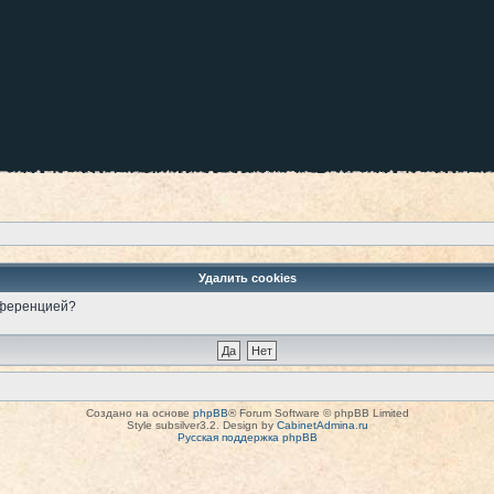
Удалить cookies
онференцией?
Создано на основе
phpBB
® Forum Software © phpBB Limited
Style subsilver3.2. Design by
CabinetAdmina.ru
Русская поддержка phpBB