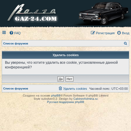
FAQ
Регистрация
Вход
П
Список форумов
о
и
с
Удалить cookies
к
Вы уверены, что хотите удалить все cookie, установленные данной
конференцией?
Список форумов
Удалить cookies
Часовой пояс:
UTC+03:00
Создано на основе
phpBB
® Forum Software © phpBB Limited
Style subsilver3.2. Design by
CabinetAdmina.ru
Русская поддержка phpBB