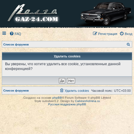
FAQ
Регистрация
Вход
П
Список форумов
о
и
с
Удалить cookies
к
Вы уверены, что хотите удалить все cookie, установленные данной
конференцией?
Список форумов
Удалить cookies
Часовой пояс:
UTC+03:00
Создано на основе
phpBB
® Forum Software © phpBB Limited
Style subsilver3.2. Design by
CabinetAdmina.ru
Русская поддержка phpBB