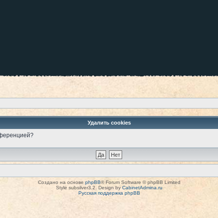
Удалить cookies
онференцией?
Создано на основе
phpBB
® Forum Software © phpBB Limited
Style subsilver3.2. Design by
CabinetAdmina.ru
Русская поддержка phpBB