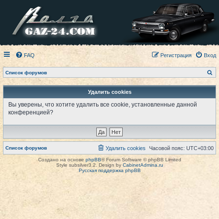
FAQ
Регистрация
Вход
П
Список форумов
о
и
с
Удалить cookies
к
Вы уверены, что хотите удалить все cookie, установленные данной
конференцией?
Список форумов
Удалить cookies
Часовой пояс:
UTC+03:00
Создано на основе
phpBB
® Forum Software © phpBB Limited
Style subsilver3.2. Design by
CabinetAdmina.ru
Русская поддержка phpBB