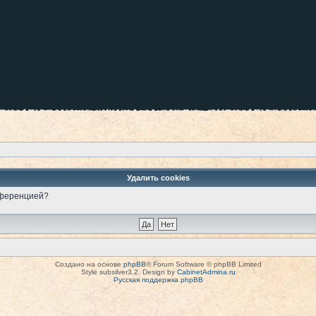
Удалить cookies
онференцией?
Создано на основе
phpBB
® Forum Software © phpBB Limited
Style subsilver3.2. Design by
CabinetAdmina.ru
Русская поддержка phpBB