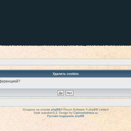
Удалить cookies
онференцией?
Создано на основе
phpBB
® Forum Software © phpBB Limited
Style subsilver3.2. Design by
CabinetAdmina.ru
Русская поддержка phpBB