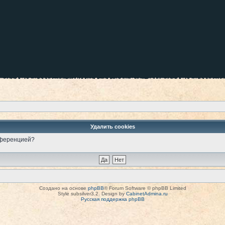
Удалить cookies
онференцией?
Создано на основе
phpBB
® Forum Software © phpBB Limited
Style subsilver3.2. Design by
CabinetAdmina.ru
Русская поддержка phpBB