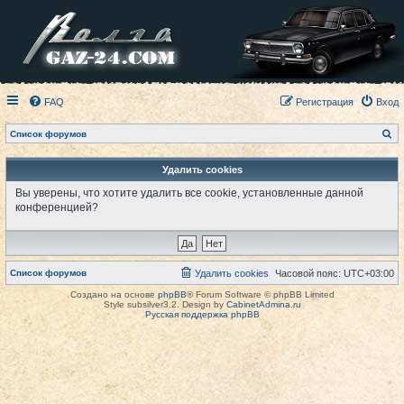
FAQ
Регистрация
Вход
П
Список форумов
о
и
с
Удалить cookies
к
Вы уверены, что хотите удалить все cookie, установленные данной
конференцией?
Список форумов
Удалить cookies
Часовой пояс:
UTC+03:00
Создано на основе
phpBB
® Forum Software © phpBB Limited
Style subsilver3.2. Design by
CabinetAdmina.ru
Русская поддержка phpBB