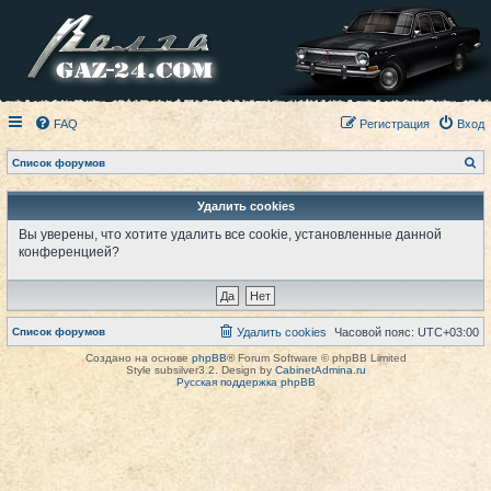
FAQ
Регистрация
Вход
П
Список форумов
о
и
с
Удалить cookies
к
Вы уверены, что хотите удалить все cookie, установленные данной
конференцией?
Список форумов
Удалить cookies
Часовой пояс:
UTC+03:00
Создано на основе
phpBB
® Forum Software © phpBB Limited
Style subsilver3.2. Design by
CabinetAdmina.ru
Русская поддержка phpBB